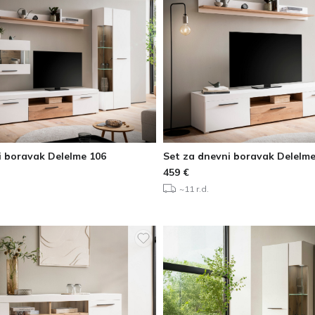
i boravak Delelme 106
Set za dnevni boravak Delelme
459
€
~11 r.d.