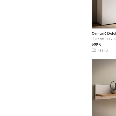
Ormarić Dele
87 cm
205
509
€
~11 r.d.