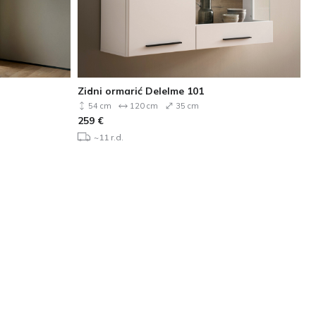
Zidni ormarić Delelme 101
54 cm
120 cm
35 cm
259
€
~11 r.d.