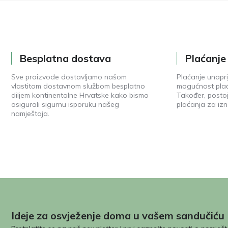
Besplatna dostava
Plaćanj
Sve proizvode dostavljamo našom
Plaćanje unapri
vlastitom dostavnom službom besplatno
mogućnost plać
diljem kontinentalne Hrvatske kako bismo
Također, posto
osigurali sigurnu isporuku našeg
plaćanja za izn
namještaja.
Ideje za osvježenje doma u vašem sandučiću