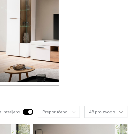
 interijera
Preporučeno
48 proizvoda