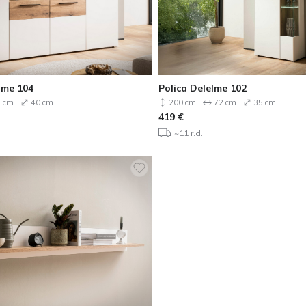
lme 104
Polica Delelme 102
 cm
40 cm
200 cm
72 cm
35 cm
419
€
~11 r.d.