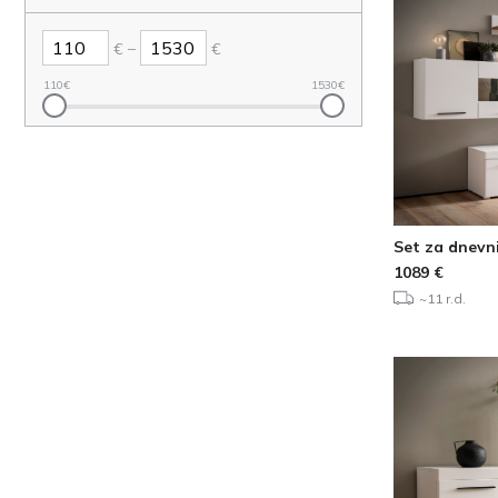
–
€
€
110
€
1530
€
Set za dnevn
1089
€
~11 r.d.