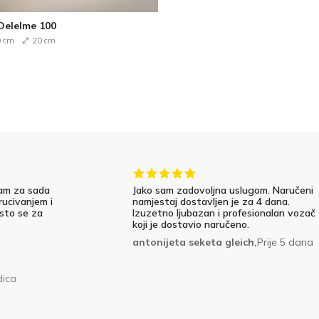
Delelme 100
 cm
20 cm
am za sada
Jako sam zadovoljna uslugom. Naručeni
rucivanjem i
namjestaj dostavljen je za 4 dana.
 sto se za
Izuzetno ljubazan i profesionalan vozač
koji je dostavio naručeno.
antonijeta seketa gleich,
Prije 5 dana
dica