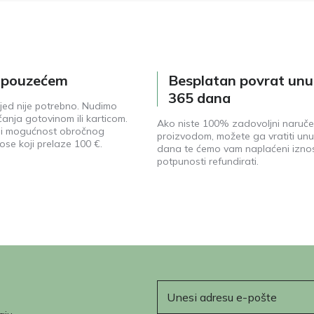
e pouzećem
Besplatan povrat unu
365 dana
jed nije potrebno. Nudimo
anja gotovinom ili karticom.
Ako niste 100% zadovoljni naruč
ji mogućnost obročnog
proizvodom, možete ga vratiti unu
ose koji prelaze 100 €.
dana te ćemo vam naplaćeni izno
potpunosti refundirati.
E-pošta