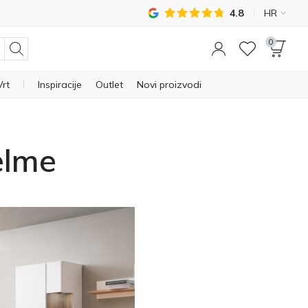
4.8
HR
0
Vrt
Inspiracije
Outlet
Novi proizvodi
elme