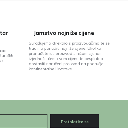
tar
Jamstvo najniže cijene
Surađujemo direktno s proizvođačima te se
trudimo ponuditi najniže cijene. Ukoliko
enim
pronađete isti proizvod s nižom cijenom,
tar 365
izjednačit ćemo vam cijenu te besplatno
s u
dostaviti naručeni proizvod na područje
kontinentalne Hrvatske.
Pretplatite se