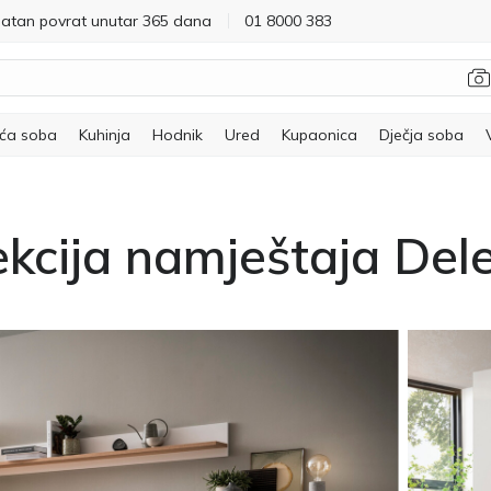
latan povrat unutar 365 dana
01 8000 383
ća soba
Kuhinja
Hodnik
Ured
Kupaonica
Dječja soba
ekcija namještaja Del