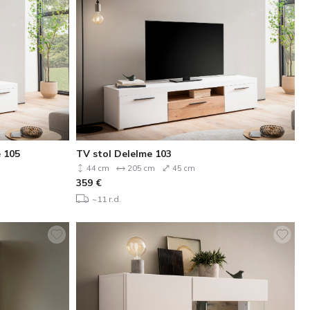
 105
TV stol Delelme 103
44 cm
205 cm
45 cm
359
€
~11 r.d.