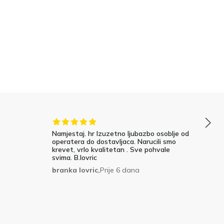
Namjestaj. hr Izuzetno ljubazbo osoblje od
operatera do dostavljaca. Narucili smo
krevet, vrlo kvalitetan . Sve pohvale
svima. B.lovric
branka lovric,
Prije 6 dana