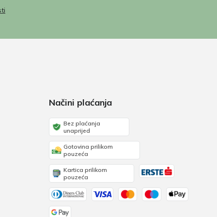
ti
Načini plaćanja
Bez plaćanja
unaprijed
Gotovina prilikom
pouzeća
Kartica prilikom
pouzeća