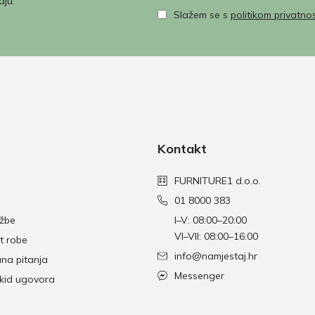
aju.
Slažem se s
politikom privatnos
Kontakt
FURNITURE1 d.o.o.
01 8000 383
džbe
I–V: 08:00–20:00
VI–VII: 08:00–16:00
t robe
info@namjestaj.hr
ana pitanja
Messenger
skid ugovora