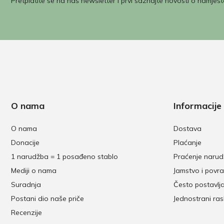
Pretplatite se na naš newsletter i prvi saznajte novosti o namješt
O nama
Informacije
O nama
Dostava
Donacije
Plaćanje
1 narudžba = 1 posađeno stablo
Praćenje naru
Mediji o nama
Jamstvo i povra
Suradnja
Često postavlj
Postani dio naše priče
Jednostrani ra
Recenzije