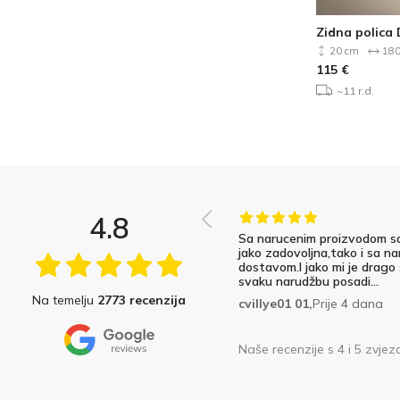
Zidna polica 
20 cm
180
115
€
~11 r.d.
4.8
Sa narucenim proizvodom s
jako zadovoljna,tako i sa na
dostavom.I jako mi je drago
svaku narudžbu posadi...
Na temelju
2773 recenzija
cvillye01 01,
Prije 4 dana
Naše recenzije s 4 i 5 zvjez