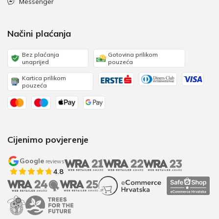
Messenger
Načini plaćanja
Bez plaćanja
Gotovina prilikom
unaprijed
pouzeća
Kartica prilikom
pouzeća
Cijenimo povjerenje
Google
reviews
4.8