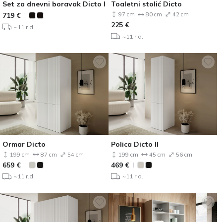
Set za dnevni boravak Dicto I
Toaletni stolić Dicto
719
€
97 cm
80 cm
42 cm
225
€
~11 r.d.
~11 r.d.
Ormar Dicto
Polica Dicto II
199 cm
87 cm
54 cm
199 cm
45 cm
56 cm
659
€
469
€
~11 r.d.
~11 r.d.