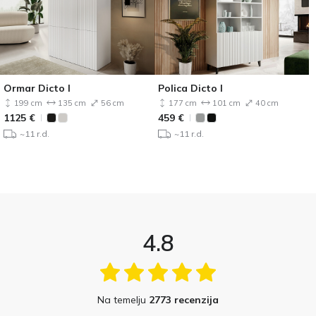
Ormar Dicto I
Polica Dicto I
199 cm
135 cm
56 cm
177 cm
101 cm
40 cm
1125
€
459
€
~11 r.d.
~11 r.d.
4.8
Na temelju
2773 recenzija