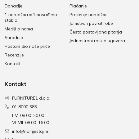
Donacije
Plaćanje
1 narudžba = 1 posađeno
Praćenje narudžbe
stablo
Jamstvo i povrat robe
Mediji o nama
Često postavljana pitanja
Suradnja
Jednostrani raskid ugovora
Postani dio naše priče
Recenzije
Kontakt
Kontakt
FURNITURE1 d.o.o.
01 8000 383
I–V: 08:00–20:00
VI–VII: 08:00–16:00
info@namjestaj.hr