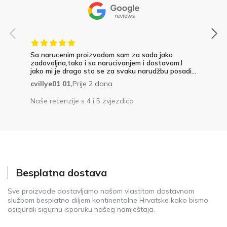
Sa narucenim proizvodom sam za sada jako
zadovoljna,tako i sa narucivanjem i dostavom.I
jako mi je drago sto se za svaku narudžbu posadi...
cvillye01 01,
Prije 2 dana
Naše recenzije s 4 i 5 zvjezdica
Besplatna dostava
Sve proizvode dostavljamo našom vlastitom dostavnom
službom besplatno diljem kontinentalne Hrvatske kako bismo
osigurali sigurnu isporuku našeg namještaja.