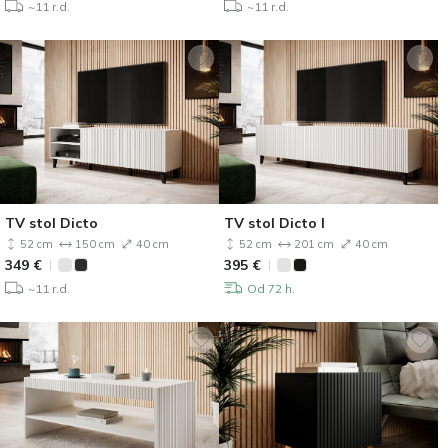
~11 r.d.
~11 r.d.
TV stol Dicto
TV stol Dicto I
52 cm
150 cm
40 cm
52 cm
201 cm
40 cm
349
€
395
€
~11 r.d.
Od 72 h.