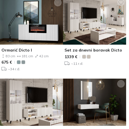
Ormarić Dicto I
Set za dnevni boravak Dicto
83 cm
181 cm
42 cm
1339
€
675
€
~11 r.d.
~34 r.d.