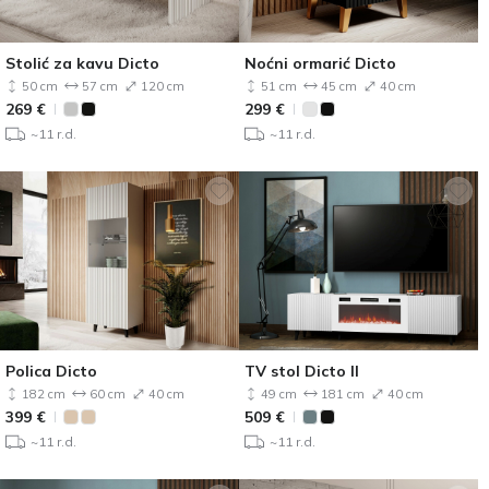
Stolić za kavu Dicto
Noćni ormarić Dicto
50 cm
57 cm
120 cm
51 cm
45 cm
40 cm
269
€
299
€
~11 r.d.
~11 r.d.
Polica Dicto
TV stol Dicto II
182 cm
60 cm
40 cm
49 cm
181 cm
40 cm
399
€
509
€
~11 r.d.
~11 r.d.