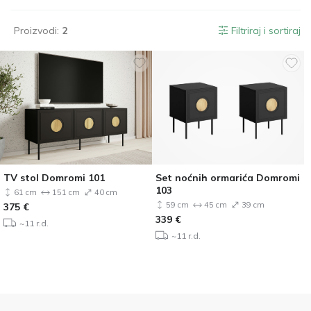
Proizvodi:
2
Filtriraj i sortiraj
TV stol Domromi 101
Set noćnih ormarića Domromi
103
61 cm
151 cm
40 cm
59 cm
45 cm
39 cm
375
€
339
€
~11 r.d.
~11 r.d.