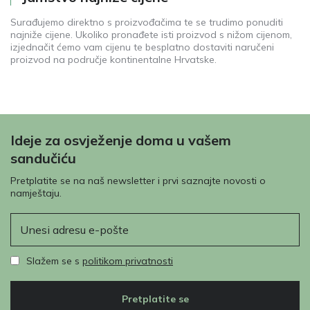
Surađujemo direktno s proizvođačima te se trudimo ponuditi
najniže cijene. Ukoliko pronađete isti proizvod s nižom cijenom,
izjednačit ćemo vam cijenu te besplatno dostaviti naručeni
proizvod na područje kontinentalne Hrvatske.
Ideje za osvježenje doma u vašem
sandučiću
Pretplatite se na naš newsletter i prvi saznajte novosti o
namještaju.
E-pošta
Slažem se s
politikom privatnosti
Pretplatite se