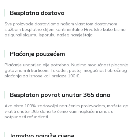
Besplatna dostava
Sve proizvode dostavljamo našom vlastitom dostavnom
službom besplatno diljem kontinentalne Hrvatske kako bismo
osigurali sigurnu isporuku našeg namještaja.
Plaćanje pouzećem
Plaćanje unaprijed nije potrebno. Nudimo mogućnost plaćanja
gotovinom ili karticom. Također, postoji mogućnost obročnog
plaćanja za iznose koji prelaze 100 €.
Besplatan povrat unutar 365 dana
Ako niste 100% zadovoljni naručenim proizvodom, možete ga
vratiti unutar 365 dana te ćemo vam naplaćeni iznos u
potpunosti refundirati.
Jamstvo najniže cijene