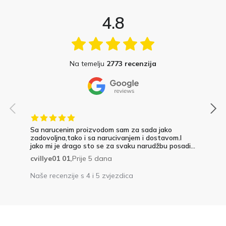
4.8
Na temelju
2773 recenzija
Sa narucenim proizvodom sam za sada jako
zadovoljna,tako i sa narucivanjem i dostavom.I
jako mi je drago sto se za svaku narudžbu posadi...
cvillye01 01,
Prije 5 dana
Naše recenzije s 4 i 5 zvjezdica