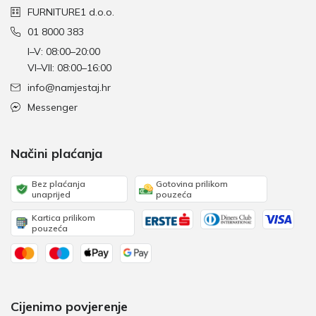
FURNITURE1 d.o.o.
01 8000 383
I–V: 08:00–20:00
VI–VII: 08:00–16:00
info@namjestaj.hr
Messenger
Načini plaćanja
Bez plaćanja
Gotovina prilikom
unaprijed
pouzeća
Kartica prilikom
pouzeća
Cijenimo povjerenje