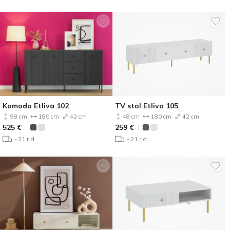
Komoda Etliva 102
TV stol Etliva 105
98 cm
180 cm
42 cm
48 cm
180 cm
42 cm
525
€
259
€
~21 r.d.
~21 r.d.