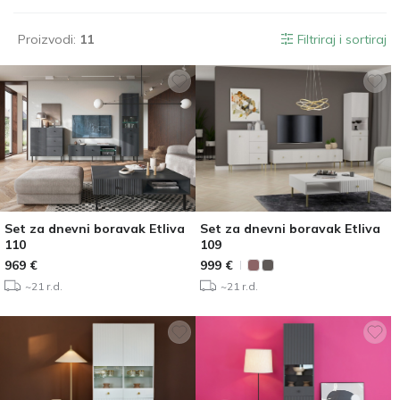
Proizvodi:
11
Filtriraj i sortiraj
Set za dnevni boravak Etliva
Set za dnevni boravak Etliva
110
109
969
€
999
€
~21 r.d.
~21 r.d.