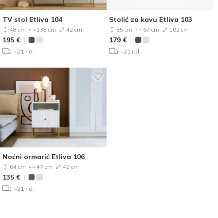
TV stol Etliva 104
Stolić za kavu Etliva 103
48 cm
135 cm
42 cm
35 cm
67 cm
102 cm
195
€
179
€
~21 r.d.
~21 r.d.
Noćni ormarić Etliva 106
64 cm
47 cm
42 cm
135
€
~21 r.d.