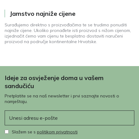
Jamstvo najniže cijene
Surađujemo direktno s proizvođačima te se trudimo ponuditi
najniže cijene. Ukoliko pronađete isti proizvod s nižom cijenom,
izjednačit ćemo vam cijenu te besplatno dostaviti naručeni
proizvod na područje kontinentalne Hrvatske.
Ideje za osvježenje doma u vašem
sandučiću
Pretplatite se na naš newsletter i prvi saznajte novosti o
namještaju.
E-pošta
Slažem se s
politikom privatnosti