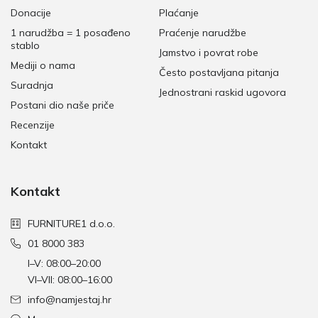
Donacije
Plaćanje
1 narudžba = 1 posađeno
Praćenje narudžbe
stablo
Jamstvo i povrat robe
Mediji o nama
Često postavljana pitanja
Suradnja
Jednostrani raskid ugovora
Postani dio naše priče
Recenzije
Kontakt
Kontakt
FURNITURE1 d.o.o.
01 8000 383
I–V: 08:00–20:00
VI–VII: 08:00–16:00
info@namjestaj.hr