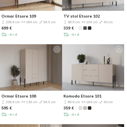
Ormar Etsore 109
TV stol Etsore 102
209.9 cm
184 cm
59.5 cm
69.9 cm
204 cm
40 cm
699
€
339
€
~6 r.d.
~6 r.d.
Ormar Etsore 108
Komoda Etsore 101
209.9 cm
139 cm
59.5 cm
89.9 cm
184 cm
40 cm
595
€
359
€
~6 r.d.
~6 r.d.