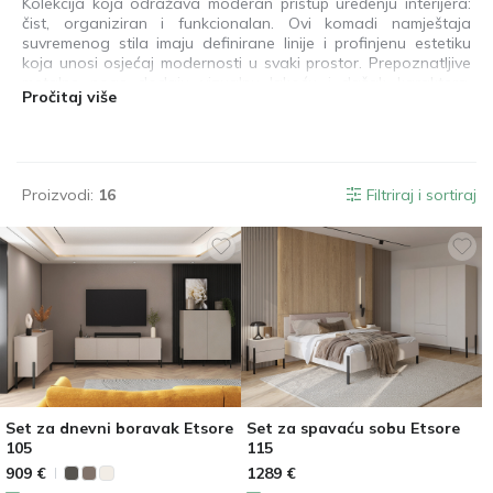
Kolekcija koja odražava moderan pristup uređenju interijera:
čist, organiziran i funkcionalan. Ovi komadi namještaja
suvremenog stila imaju definirane linije i profinjenu estetiku
koja unosi osjećaj modernosti u svaki prostor. Prepoznatljive
metalne noge dodaju vizualnu lakoću i dašak karaktera,
Pročitaj više
djelujući kao suptilni akcenti koji ističu oblik namještaja i
poboljšavaju cjelokupni interijer. Mat završna obrada
pojačava čistu, minimalističku estetiku, a istovremeno dodaje
sloj decentne elegancije. Ovo je kolekcija u kojoj dizajn i
funkcionalnost djeluju u skladu pomažući u stvaranju
Proizvodi:
16
Filtriraj i sortiraj
modernog, uravnoteženog i ugodnog kućnog okruženja.
Set za dnevni boravak Etsore
Set za spavaću sobu Etsore
105
115
909
€
1289
€