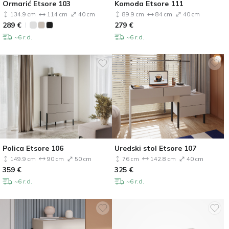
Ormarić Etsore 103
Komoda Etsore 111
134.9 cm
114 cm
40 cm
89.9 cm
84 cm
40 cm
289
€
279
€
~6 r.d.
~6 r.d.
Polica Etsore 106
Uredski stol Etsore 107
149.9 cm
90 cm
50 cm
76 cm
142.8 cm
40 cm
359
€
325
€
~6 r.d.
~6 r.d.