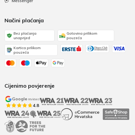
Messenger
Načini plaćanja
Bez plaćanja
Gotovina prilikom
unaprijed
pouzeća
Kartica prilikom
pouzeća
Cijenimo povjerenje
Google
reviews
4.8