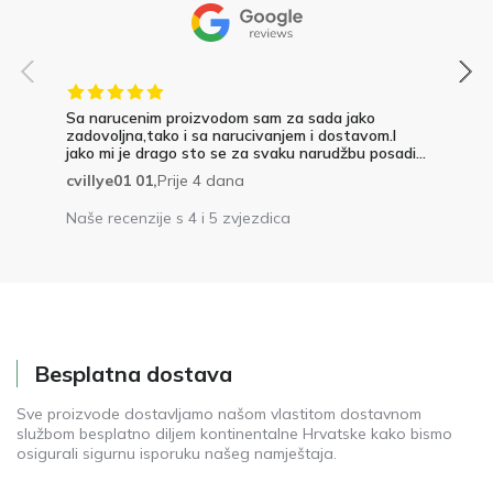
Sa narucenim proizvodom sam za sada jako
zadovoljna,tako i sa narucivanjem i dostavom.I
jako mi je drago sto se za svaku narudžbu posadi...
cvillye01 01,
Prije 4 dana
Naše recenzije s 4 i 5 zvjezdica
Besplatna dostava
Sve proizvode dostavljamo našom vlastitom dostavnom
službom besplatno diljem kontinentalne Hrvatske kako bismo
osigurali sigurnu isporuku našeg namještaja.