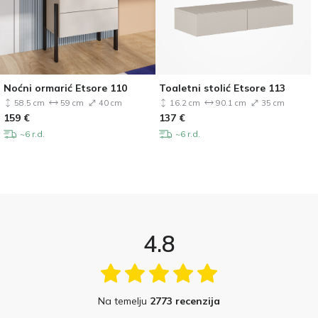
Noćni ormarić Etsore 110
Toaletni stolić Etsore 113
58.5 cm
59 cm
40 cm
16.2 cm
90.1 cm
35 cm
159
€
137
€
~6 r.d.
~6 r.d.
4.8
Na temelju
2773 recenzija