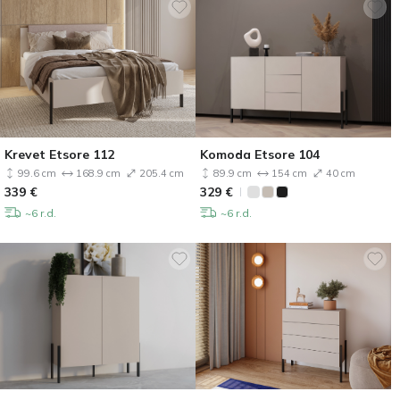
Krevet Etsore 112
Komoda Etsore 104
99.6 cm
168.9 cm
205.4 cm
89.9 cm
154 cm
40 cm
339
€
329
€
~6 r.d.
~6 r.d.