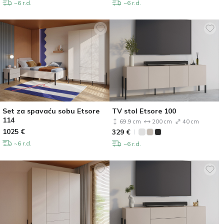
~6 r.d.
~6 r.d.
Set za spavaću sobu Etsore
TV stol Etsore 100
114
69.9 cm
200 cm
40 cm
1025
€
329
€
~6 r.d.
~6 r.d.