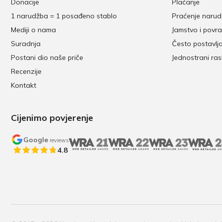
Donacije
Plaćanje
1 narudžba = 1 posađeno stablo
Praćenje naru
Mediji o nama
Jamstvo i povra
Suradnja
Često postavlj
Postani dio naše priče
Jednostrani ra
Recenzije
Kontakt
Cijenimo povjerenje
Google
reviews
4.8