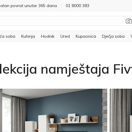
latan povrat unutar 365 dana
01 8000 383
ća soba
Kuhinja
Hodnik
Ured
Kupaonica
Dječja soba
lekcija namještaja Fivf