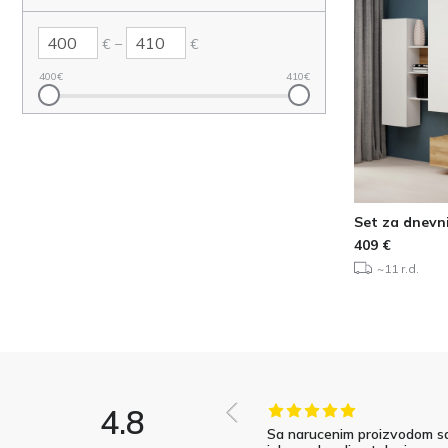
–
€
€
400
€
410
€
Set za dnevni
409
€
~11 r.d.
4.8
Sa narucenim proizvodom s