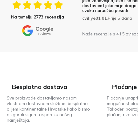
jako zadovoljna,tako i sa na
dostavom.I jako mi je drago
svaku narudžbu posadi...
Na temelju
2773 recenzija
cvillye01 01,
Prije 5 dana
Naše recenzije s 4 i 5 zvjez
Besplatna dostava
Plaćanj
Sve proizvode dostavljamo našom
Plaćanje unapri
vlastitom dostavnom službom besplatno
mogućnost plać
diljem kontinentalne Hrvatske kako bismo
Također, posto
osigurali sigurnu isporuku našeg
plaćanja za izn
namještaja.