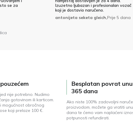
rucivanjem i
namjestaj dostavljen je za 4 dana.
 sto se za
Izuzetno ljubazan i profesionalan vozač
koji je dostavio naručeno.
antonijeta seketa gleich,
Prije 5 dana
dica
e pouzećem
Besplatan povrat unu
365 dana
jed nije potrebno. Nudimo
anja gotovinom ili karticom.
Ako niste 100% zadovoljni naruč
ji mogućnost obročnog
proizvodom, možete ga vratiti unu
ose koji prelaze 100 €.
dana te ćemo vam naplaćeni izno
potpunosti refundirati.