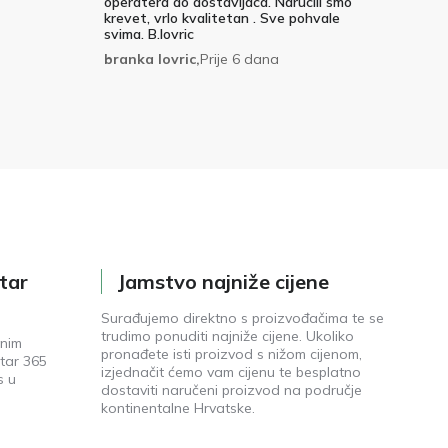
operatera do dostavljaca. Narucili smo
krevet, vrlo kvalitetan . Sve pohvale
svima. B.lovric
branka lovric,
Prije 6 dana
tar
Jamstvo najniže cijene
Surađujemo direktno s proizvođačima te se
trudimo ponuditi najniže cijene. Ukoliko
enim
pronađete isti proizvod s nižom cijenom,
tar 365
izjednačit ćemo vam cijenu te besplatno
s u
dostaviti naručeni proizvod na područje
kontinentalne Hrvatske.