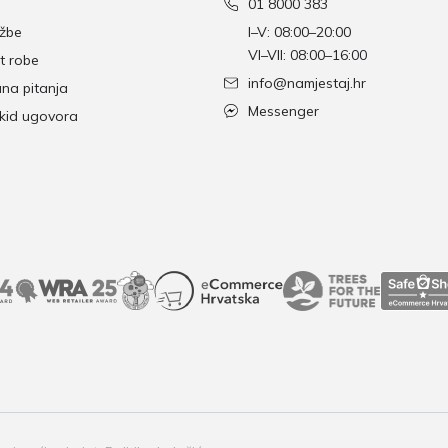
01 8000 383
džbe
I–V: 08:00–20:00
VI–VII: 08:00–16:00
t robe
info@namjestaj.hr
ana pitanja
Messenger
skid ugovora