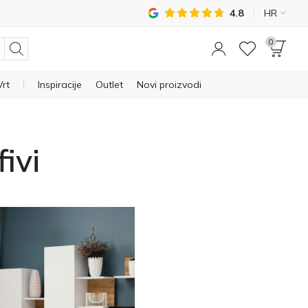
4.8
HR
0
Vrt
Inspiracije
Outlet
Novi proizvodi
ivi