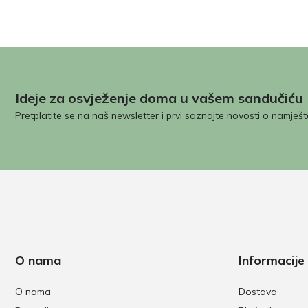
Ideje za osvježenje doma u vašem sandučiću
Pretplatite se na naš newsletter i prvi saznajte novosti o namješt
O nama
Informacije
O nama
Dostava