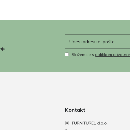
E-pošta
aju.
Slažem se s
politikom privatnos
Kontakt
FURNITURE1 d.o.o.