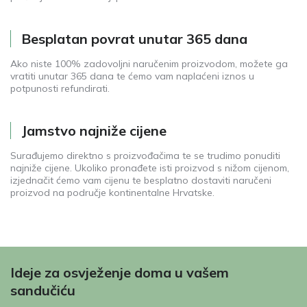
Besplatan povrat unutar 365 dana
Ako niste 100% zadovoljni naručenim proizvodom, možete ga
vratiti unutar 365 dana te ćemo vam naplaćeni iznos u
potpunosti refundirati.
Jamstvo najniže cijene
Surađujemo direktno s proizvođačima te se trudimo ponuditi
najniže cijene. Ukoliko pronađete isti proizvod s nižom cijenom,
izjednačit ćemo vam cijenu te besplatno dostaviti naručeni
proizvod na područje kontinentalne Hrvatske.
Ideje za osvježenje doma u vašem
sandučiću