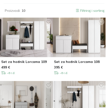
Proizvodi:
10
Filtriraj i sortiraj
Set za hodnik Lorcama 109
Set za hodnik Lorcama 108
499
€
395
€
~8 r.d.
~8 r.d.