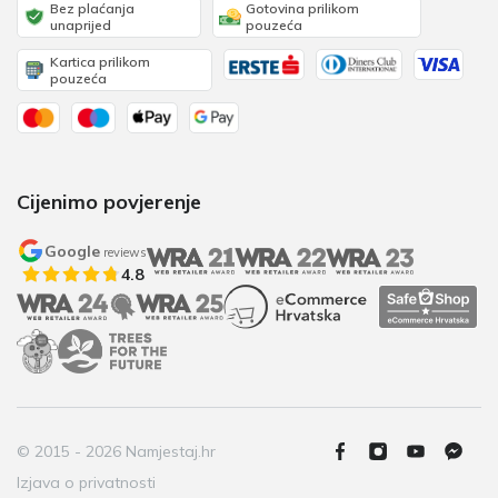
Bez plaćanja
Gotovina prilikom
unaprijed
pouzeća
Kartica prilikom
pouzeća
Cijenimo povjerenje
Google
reviews
4.8
© 2015 - 2026 Namjestaj.hr
Izjava o privatnosti