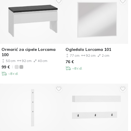
Ormarić za cipele Lorcama
Ogledalo Lorcama 101
100
77 cm
92 cm
2 cm
50 cm
92 cm
40 cm
76
€
99
€
~8 r.d.
~8 r.d.