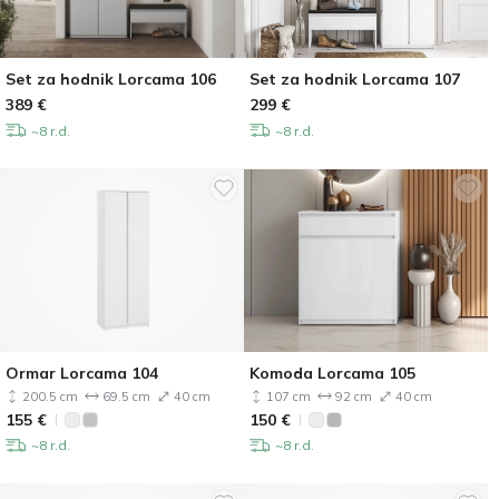
Set za hodnik Lorcama 106
Set za hodnik Lorcama 107
389
€
299
€
~8 r.d.
~8 r.d.
Ormar Lorcama 104
Komoda Lorcama 105
200.5 cm
69.5 cm
40 cm
107 cm
92 cm
40 cm
155
€
150
€
~8 r.d.
~8 r.d.