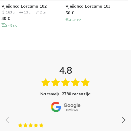
Vješalica Lorcama 102
Vješalica Lorcama 103
163 cm
13 cm
2 cm
50
€
40
€
~8 r.d.
~8 r.d.
4.8
Na temelju
2780 recenzija