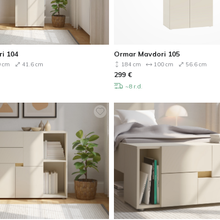
ri 104
Ormar Mavdori 105
 cm
41.6 cm
184 cm
100 cm
56.6 cm
299
€
~8 r.d.