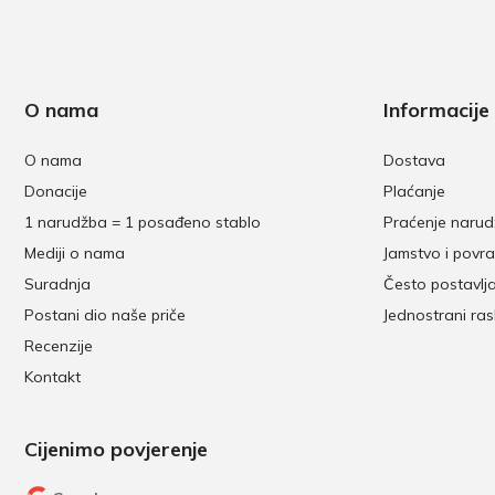
O nama
Informacije
O nama
Dostava
Donacije
Plaćanje
1 narudžba = 1 posađeno stablo
Praćenje naru
Mediji o nama
Jamstvo i povra
Suradnja
Često postavlj
Postani dio naše priče
Jednostrani ra
Recenzije
Kontakt
Cijenimo povjerenje