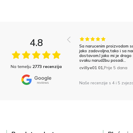
4.8
Sa narucenim proizvodom s
jako zadovoljna,tako i sa na
dostavom.I jako mi je drago
svaku narudžbu posadi...
Na temelju
2773 recenzija
cvillye01 01,
Prije 5 dana
Naše recenzije s 4 i 5 zvjez