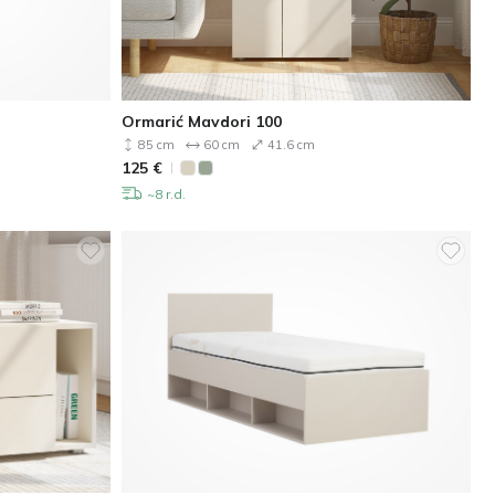
Ormarić Mavdori 100
85 cm
60 cm
41.6 cm
125
€
~8 r.d.