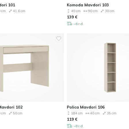
ori 101
Komoda Mavdori 103
 cm
41.6 cm
40 cm
90 cm
30 cm
139
€
~8 r.d.
Mavdori 102
Polica Mavdori 106
 cm
50 cm
184 cm
40 cm
35 cm
119
€
~8 r.d.