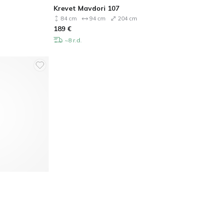
Krevet Mavdori 107
84 cm
94 cm
204 cm
189
€
~8 r.d.