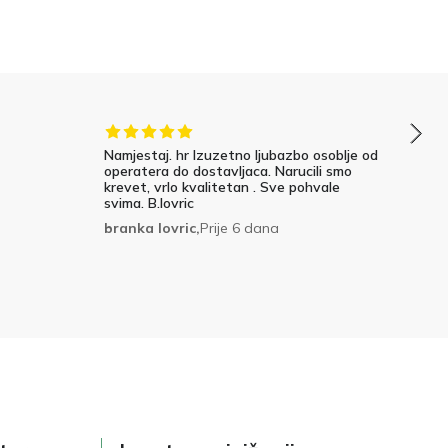
Namjestaj. hr Izuzetno ljubazbo osoblje od
operatera do dostavljaca. Narucili smo
krevet, vrlo kvalitetan . Sve pohvale
svima. B.lovric
branka lovric,
Prije 6 dana