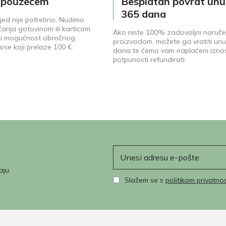
e pouzećem
Besplatan povrat unu
365 dana
jed nije potrebno. Nudimo
anja gotovinom ili karticom.
Ako niste 100% zadovoljni naruč
ji mogućnost obročnog
proizvodom, možete ga vratiti unu
ose koji prelaze 100 €.
dana te ćemo vam naplaćeni izno
potpunosti refundirati.
E-pošta
aju.
Slažem se s
politikom privatnos