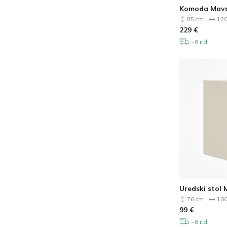
Komoda Mavd
85 cm
120
229
€
~8 r.d.
Uredski stol 
76 cm
100
99
€
~8 r.d.