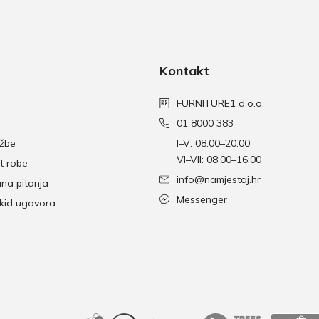
Kontakt
FURNITURE1 d.o.o.
01 8000 383
džbe
I–V: 08:00–20:00
VI–VII: 08:00–16:00
t robe
info@namjestaj.hr
ana pitanja
Messenger
skid ugovora