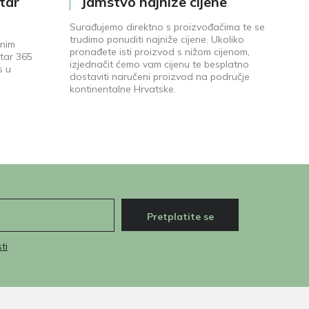
tar
Jamstvo najniže cijene
Surađujemo direktno s proizvođačima te se
trudimo ponuditi najniže cijene. Ukoliko
enim
pronađete isti proizvod s nižom cijenom,
tar 365
izjednačit ćemo vam cijenu te besplatno
s u
dostaviti naručeni proizvod na područje
kontinentalne Hrvatske.
Pretplatite se
ti