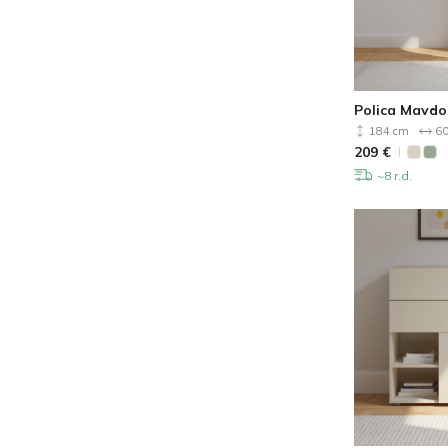
Polica Mavdo
184 cm
60
209
€
~8 r.d.