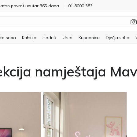
latan povrat unutar 365 dana
01 8000 383
ća soba
Kuhinja
Hodnik
Ured
Kupaonica
Dječja soba
ekcija namještaja Mav