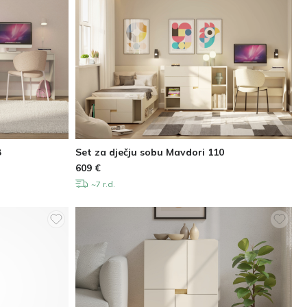
8
Set za dječju sobu Mavdori 110
609
€
~7 r.d.