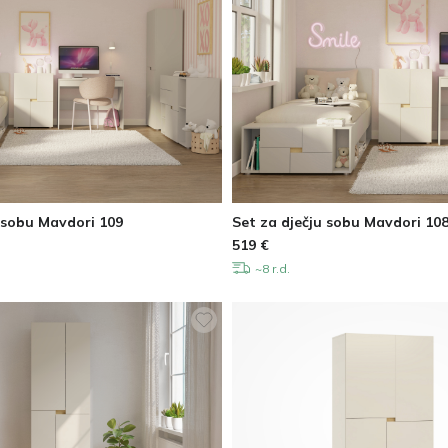
 sobu Mavdori 109
Set za dječju sobu Mavdori 10
519
€
~8 r.d.