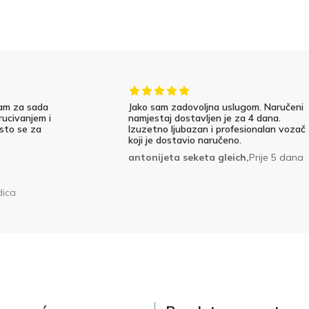
am za sada
Jako sam zadovoljna uslugom. Naručeni
rucivanjem i
namjestaj dostavljen je za 4 dana.
 sto se za
Izuzetno ljubazan i profesionalan vozač
koji je dostavio naručeno.
antonijeta seketa gleich,
Prije 5 dana
dica