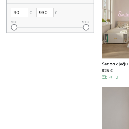
–
€
€
90
€
930
€
Set za dječju
925
€
~7 r.d.