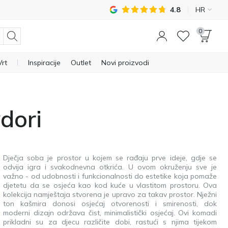
4.8
HR
0
Vrt
Inspiracije
Outlet
Novi proizvodi
dori
Dječja soba je prostor u kojem se rađaju prve ideje, gdje se
odvija igra i svakodnevna otkrića. U ovom okruženju sve je
važno - od udobnosti i funkcionalnosti do estetike koja pomaže
djetetu da se osjeća kao kod kuće u vlastitom prostoru. Ova
kolekcija namještaja stvorena je upravo za takav prostor. Nježni
ton kašmira donosi osjećaj otvorenosti i smirenosti, dok
moderni dizajn održava čist, minimalistički osjećaj. Ovi komadi
prikladni su za djecu različite dobi, rastući s njima tijekom