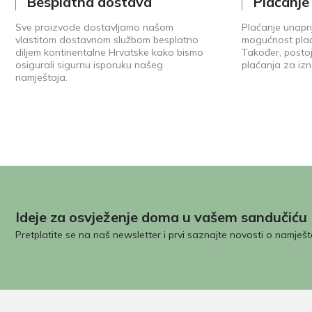
Besplatna dostava
Plaćanj
Sve proizvode dostavljamo našom
Plaćanje unapri
vlastitom dostavnom službom besplatno
mogućnost plać
diljem kontinentalne Hrvatske kako bismo
Također, posto
osigurali sigurnu isporuku našeg
plaćanja za izn
namještaja.
Ideje za osvježenje doma u vašem sandučiću
Pretplatite se na naš newsletter i prvi saznajte novosti o namješt