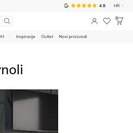
4.8
HR
0
Vrt
Inspiracije
Outlet
Novi proizvodi
noli