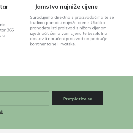
tar
Jamstvo najniže cijene
Surađujemo direktno s proizvođačima te se
trudimo ponuditi najniže cijene. Ukoliko
enim
pronađete isti proizvod s nižom cijenom,
tar 365
izjednačit ćemo vam cijenu te besplatno
s u
dostaviti naručeni proizvod na područje
kontinentalne Hrvatske.
Pretplatite se
ti