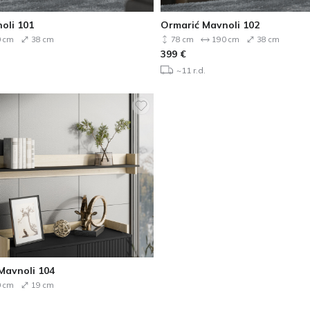
oli 101
Ormarić Mavnoli 102
 cm
38 cm
78 cm
190 cm
38 cm
399
€
~11 r.d.
Mavnoli 104
 cm
19 cm