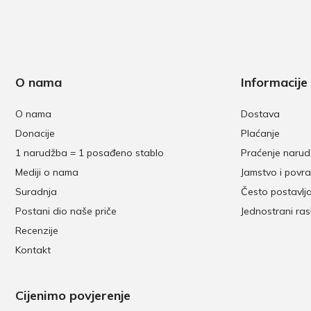
O nama
Informacije
O nama
Dostava
Donacije
Plaćanje
1 narudžba = 1 posađeno stablo
Praćenje naru
Mediji o nama
Jamstvo i povra
Suradnja
Često postavlj
Postani dio naše priče
Jednostrani ra
Recenzije
Kontakt
Cijenimo povjerenje