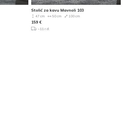
Stolić za kavu Mavnoli 103
47 cm
50 cm
100 cm
159
€
~11 r.d.