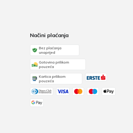
Načini plaćanja
Bez plaćanja
unaprijed
Gotovina prilikom
pouzeća
Kartica prilikom
pouzeća