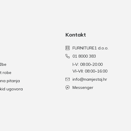
Kontakt
FURNITURE1 d.o.o.
01 8000 383
džbe
I–V: 08:00–20:00
VI–VII: 08:00–16:00
t robe
info@namjestaj.hr
ana pitanja
Messenger
skid ugovora