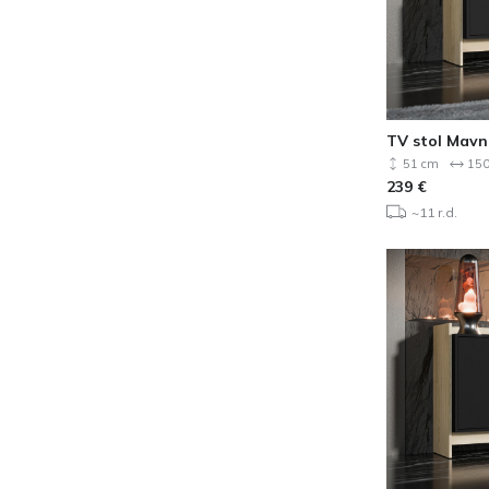
TV stol Mavn
51 cm
150
239
€
~11 r.d.