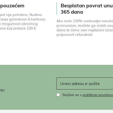
e pouzećem
Besplatan povrat unu
365 dana
jed nije potrebno. Nudimo
anja gotovinom ili karticom.
Ako niste 100% zadovoljni naruč
ji mogućnost obročnog
proizvodom, možete ga vratiti unu
ose koji prelaze 100 €.
dana te ćemo vam naplaćeni izno
potpunosti refundirati.
E-pošta
aju.
Slažem se s
politikom privatnos