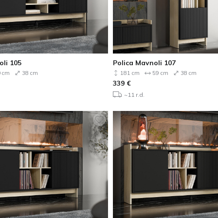
oli 105
Polica Mavnoli 107
 cm
38 cm
181 cm
59 cm
38 cm
339
€
~11 r.d.