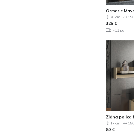
Ormarić Mavn
78 cm
150
325
€
~11 r.d.
Zidna polica 
17 cm
150
80
€