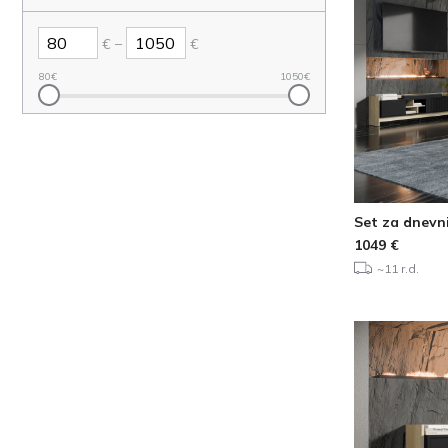
–
€
€
80
€
1050
€
Set za dnevn
1049
€
~11 r.d.