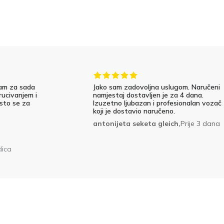
am za sada
Jako sam zadovoljna uslugom. Naručeni
rucivanjem i
namjestaj dostavljen je za 4 dana.
 sto se za
Izuzetno ljubazan i profesionalan vozač
koji je dostavio naručeno.
antonijeta seketa gleich,
Prije 3 dana
dica