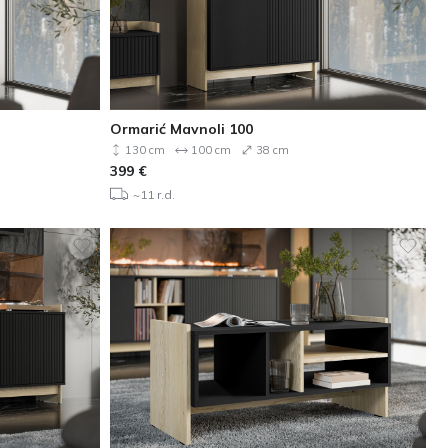
Ormarić Mavnoli 100
130 cm
100 cm
38 cm
399
€
~11 r.d.