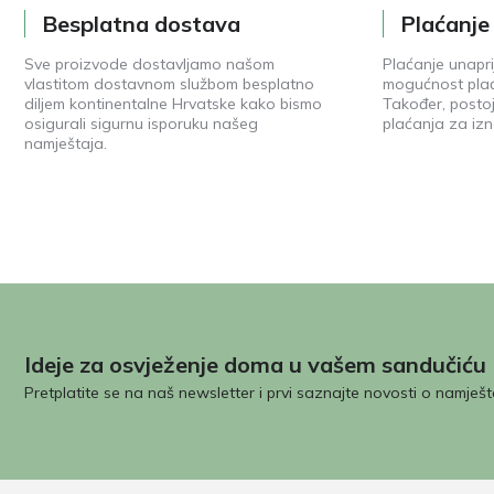
Besplatna dostava
Plaćanj
Sve proizvode dostavljamo našom
Plaćanje unapri
vlastitom dostavnom službom besplatno
mogućnost plać
diljem kontinentalne Hrvatske kako bismo
Također, posto
osigurali sigurnu isporuku našeg
plaćanja za izn
namještaja.
Ideje za osvježenje doma u vašem sandučiću
Pretplatite se na naš newsletter i prvi saznajte novosti o namješt