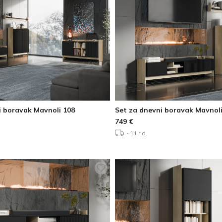
i boravak Mavnoli 108
Set za dnevni boravak Mavnoli
749
€
~11 r.d.