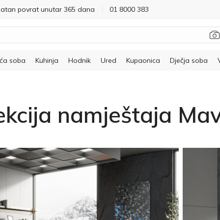
latan povrat unutar 365 dana
01 8000 383
ća soba
Kuhinja
Hodnik
Ured
Kupaonica
Dječja soba
ekcija namještaja Mav