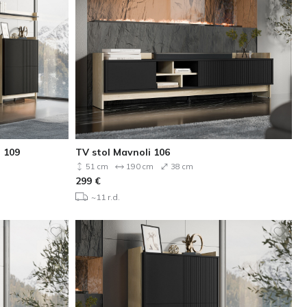
 109
TV stol Mavnoli 106
51 cm
190 cm
38 cm
299
€
~11 r.d.