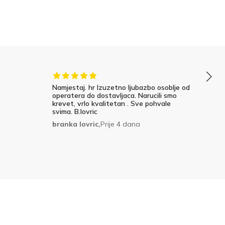
Namjestaj. hr Izuzetno ljubazbo osoblje od
operatera do dostavljaca. Narucili smo
krevet, vrlo kvalitetan . Sve pohvale
svima. B.lovric
branka lovric,
Prije 4 dana