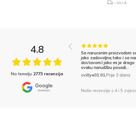
~11 r.d.
4.8
Sa narucenim proizvodom s
jako zadovoljna,tako i sa na
dostavom.I jako mi je drago
svaku narudžbu posadi...
Na temelju
2773 recenzija
cvillye01 01,
Prije 3 dana
Naše recenzije s 4 i 5 zvjez