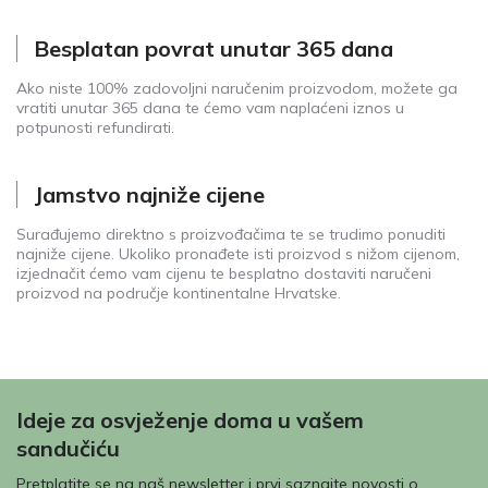
Besplatan povrat unutar 365 dana
Ako niste 100% zadovoljni naručenim proizvodom, možete ga
vratiti unutar 365 dana te ćemo vam naplaćeni iznos u
potpunosti refundirati.
Jamstvo najniže cijene
Surađujemo direktno s proizvođačima te se trudimo ponuditi
najniže cijene. Ukoliko pronađete isti proizvod s nižom cijenom,
izjednačit ćemo vam cijenu te besplatno dostaviti naručeni
proizvod na područje kontinentalne Hrvatske.
Ideje za osvježenje doma u vašem
sandučiću
Pretplatite se na naš newsletter i prvi saznajte novosti o