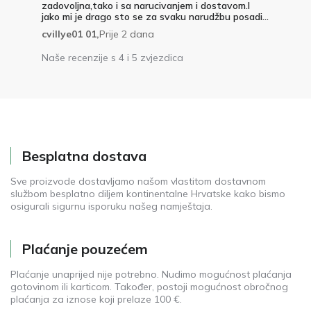
zadovoljna,tako i sa narucivanjem i dostavom.I
jako mi je drago sto se za svaku narudžbu posadi...
cvillye01 01,
Prije 2 dana
Naše recenzije s 4 i 5 zvjezdica
Besplatna dostava
Sve proizvode dostavljamo našom vlastitom dostavnom
službom besplatno diljem kontinentalne Hrvatske kako bismo
osigurali sigurnu isporuku našeg namještaja.
Plaćanje pouzećem
Plaćanje unaprijed nije potrebno. Nudimo mogućnost plaćanja
gotovinom ili karticom. Također, postoji mogućnost obročnog
plaćanja za iznose koji prelaze 100 €.