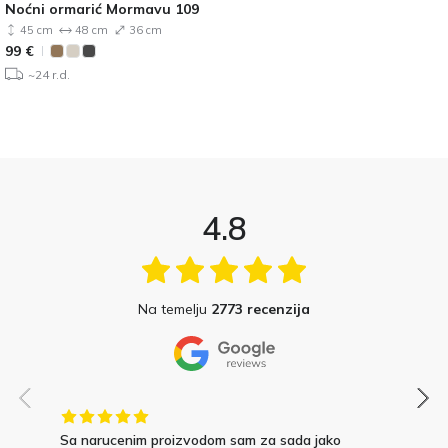
Noćni ormarić Mormavu 109
45 cm
48 cm
36 cm
99
€
~24 r.d.
4.8
Na temelju
2773 recenzija
Sa narucenim proizvodom sam za sada jako