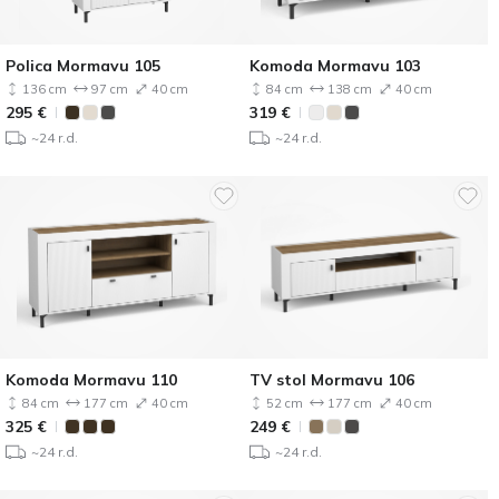
Polica Mormavu 105
Komoda Mormavu 103
136 cm
97 cm
40 cm
84 cm
138 cm
40 cm
295
€
319
€
~24 r.d.
~24 r.d.
Komoda Mormavu 110
TV stol Mormavu 106
84 cm
177 cm
40 cm
52 cm
177 cm
40 cm
325
€
249
€
~24 r.d.
~24 r.d.