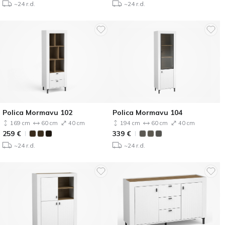
~24 r.d.
~24 r.d.
Polica Mormavu 102
Polica Mormavu 104
169 cm
60 cm
40 cm
194 cm
60 cm
40 cm
259
€
339
€
~24 r.d.
~24 r.d.