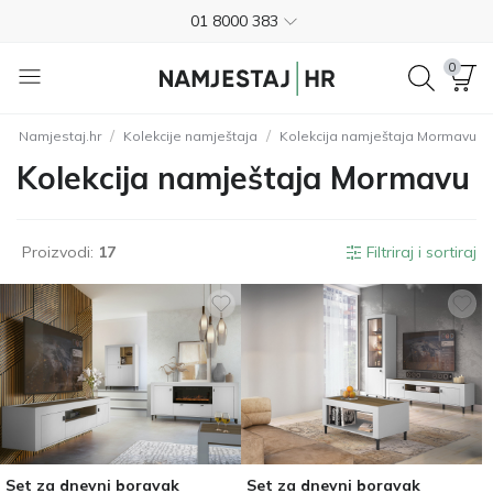
01 8000 383
4.8
0
Besplatna dostava
/
/
Namjestaj.hr
Kolekcije namještaja
Kolekcija namještaja Mormavu
Nije potrebno plaćanje unaprijed
Kolekcija namještaja Mormavu
Besplatan povrat unutar 365 dana
01 8000 383
Proizvodi:
17
Filtriraj i sortiraj
4.8
Set za dnevni boravak
Set za dnevni boravak