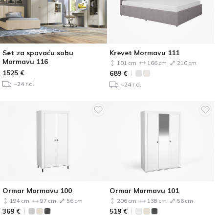
Set za spavaću sobu
Krevet Mormavu 111
Mormavu 116
101 cm
166 cm
210 cm
1525
€
689
€
~24 r.d.
~24 r.d.
Ormar Mormavu 100
Ormar Mormavu 101
194 cm
97 cm
56 cm
206 cm
138 cm
56 cm
369
€
519
€