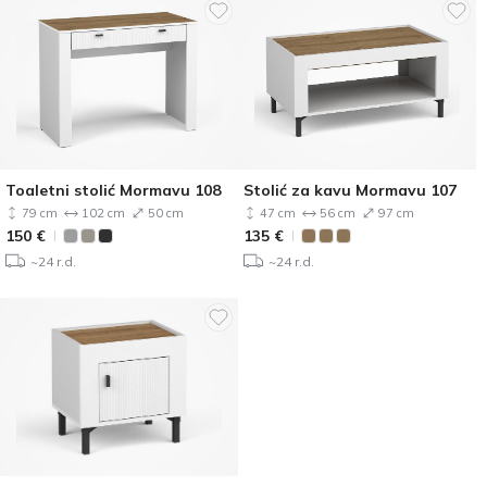
Toaletni stolić Mormavu 108
Stolić za kavu Mormavu 107
79 cm
102 cm
50 cm
47 cm
56 cm
97 cm
150
€
135
€
~24 r.d.
~24 r.d.