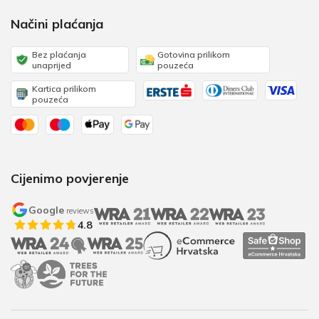
Načini plaćanja
Bez plaćanja
Gotovina prilikom
unaprijed
pouzeća
Kartica prilikom
pouzeća
Cijenimo povjerenje
Google
reviews
4.8