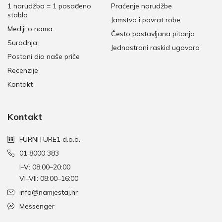
1 narudžba = 1 posađeno
Praćenje narudžbe
stablo
Jamstvo i povrat robe
Mediji o nama
Često postavljana pitanja
Suradnja
Jednostrani raskid ugovora
Postani dio naše priče
Recenzije
Kontakt
Kontakt
FURNITURE1 d.o.o.
01 8000 383
I–V: 08:00–20:00
VI–VII: 08:00–16:00
info@namjestaj.hr
Messenger