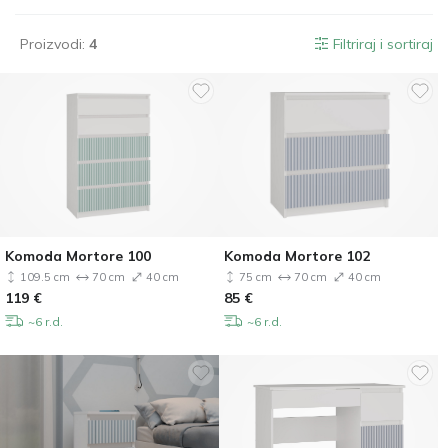
Proizvodi:
4
Filtriraj i sortiraj
Komoda Mortore 100
Komoda Mortore 102
109.5 cm
70 cm
40 cm
75 cm
70 cm
40 cm
119
€
85
€
~6 r.d.
~6 r.d.