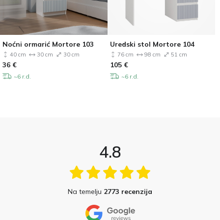
Noćni ormarić Mortore 103
Uredski stol Mortore 104
40 cm
30 cm
30 cm
76 cm
98 cm
51 cm
36
€
105
€
~6 r.d.
~6 r.d.
4.8
Na temelju
2773 recenzija