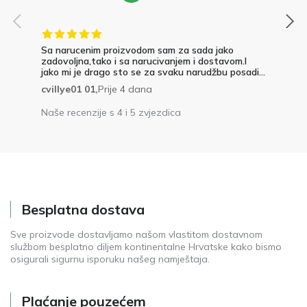
Sa narucenim proizvodom sam za sada jako
zadovoljna,tako i sa narucivanjem i dostavom.I
jako mi je drago sto se za svaku narudžbu posadi...
cvillye01 01,
Prije 4 dana
Naše recenzije s 4 i 5 zvjezdica
Besplatna dostava
Sve proizvode dostavljamo našom vlastitom dostavnom
službom besplatno diljem kontinentalne Hrvatske kako bismo
osigurali sigurnu isporuku našeg namještaja.
Plaćanje pouzećem