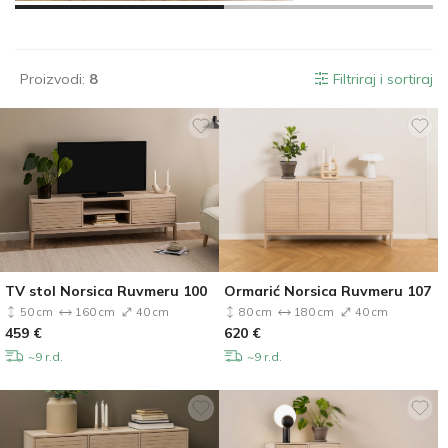
Proizvodi:
8
Filtriraj i sortiraj
TV stol Norsica Ruvmeru 100
Ormarić Norsica Ruvmeru 107
50 cm
160 cm
40 cm
80 cm
180 cm
40 cm
459
€
620
€
~9 r.d.
~9 r.d.