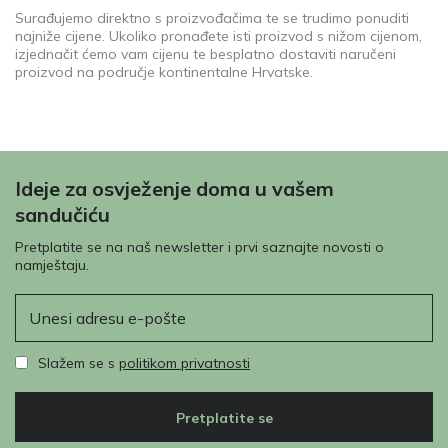
Surađujemo direktno s proizvođačima te se trudimo ponuditi
najniže cijene. Ukoliko pronađete isti proizvod s nižom cijenom,
izjednačit ćemo vam cijenu te besplatno dostaviti naručeni
proizvod na područje kontinentalne Hrvatske.
Ideje za osvježenje doma u vašem
sandučiću
Pretplatite se na naš newsletter i prvi saznajte novosti o
namještaju.
E-pošta
Slažem se s
politikom privatnosti
Pretplatite se