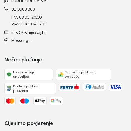
FURNITURE1 d.o.o.
01 8000 383
I–V: 08:00–20:00
VI–VII: 08:00–16:00
info@namjestaj.hr
Messenger
Načini plaćanja
Bez plaćanja
Gotovina prilikom
unaprijed
pouzeća
Kartica prilikom
pouzeća
Cijenimo povjerenje