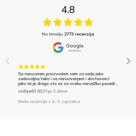
4.8
Na temelju
2773 recenzija
Sa narucenim proizvodom sam za sada jako
zadovoljna,tako i sa narucivanjem i dostavom.I
jako mi je drago sto se za svaku narudžbu posadi...
cvillye01 01,
Prije 3 dana
Naše recenzije s 4 i 5 zvjezdica