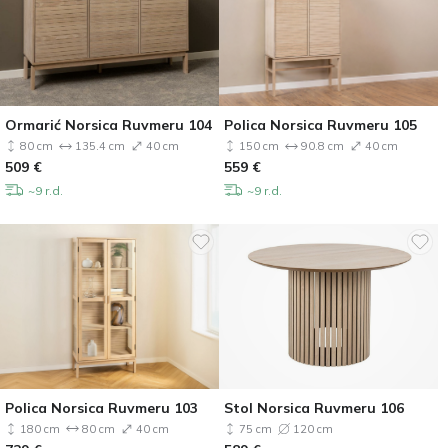
Ormarić Norsica Ruvmeru 104
Polica Norsica Ruvmeru 105
80 cm
135.4 cm
40 cm
150 cm
90.8 cm
40 cm
509
€
559
€
~9 r.d.
~9 r.d.
Polica Norsica Ruvmeru 103
Stol Norsica Ruvmeru 106
180 cm
80 cm
40 cm
75 cm
120 cm