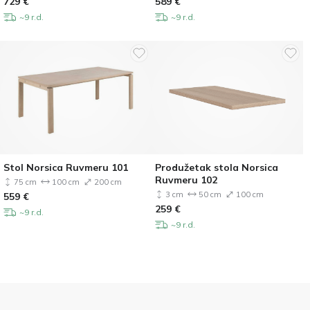
729
€
589
€
~9 r.d.
~9 r.d.
Stol Norsica Ruvmeru 101
Produžetak stola Norsica
Ruvmeru 102
75 cm
100 cm
200 cm
3 cm
50 cm
100 cm
559
€
259
€
~9 r.d.
~9 r.d.