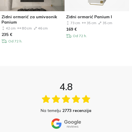
Zidni ormarić za umivaonik
Zidni ormarić Panium I
Panium
73 cm
35 cm
35 cm
42 cm
80 cm
46 cm
169
€
235
€
Od 72 h.
Od 72 h.
4.8
Na temelju
2773 recenzija