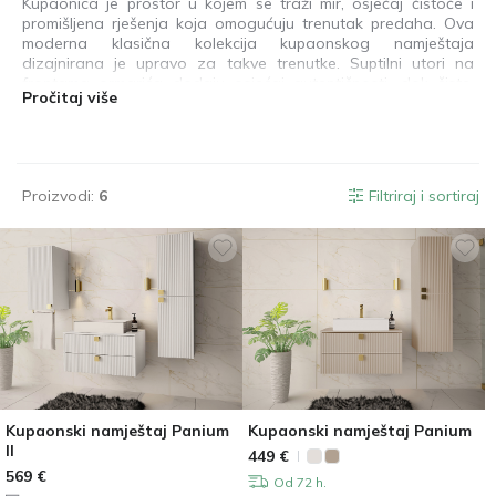
Kupaonica je prostor u kojem se traži mir, osjećaj čistoće i
promišljena rješenja koja omogućuju trenutak predaha. Ova
moderna klasična kolekcija kupaonskog namještaja
dizajnirana je upravo za takve trenutke. Suptilni utori na
frontama ormarića dodaju osjećaj autentičnosti, dok čiste,
Pročitaj više
definiranije linije ističu minimalistički pristup dizajnu. To su
komadi koji pomažu u oblikovanju karaktera prostora i daju
mu jedinstven identitet. Kolekcija je prilagođena različitim
potrebama i stilovima života, nudeći i pojedinačne jedinice i
unaprijed dizajnirane setove namještaja. Ova fleksibilnost
Proizvodi:
6
Filtriraj i sortiraj
omogućuje Vam stvaranje kupaonskog prostora koji je ne
samo funkcionalan, već i usklađen s Vašim osobnim načinom
života.
Kupaonski namještaj Panium
Kupaonski namještaj Panium
II
449
€
569
€
Od 72 h.