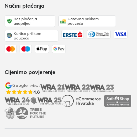
Načini plaćanja
Bez plaćanja
Gotovina prilikom
unaprijed
pouzeća
Kartica prilikom
pouzeća
Cijenimo povjerenje
Google
reviews
4.8