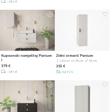
~19 r.d.
Kupaonski namještaj Panium
Zidni ormarić Panium
I
120 cm
35 cm
35 cm
379
€
215
€
~19 r.d.
Od 72 h.