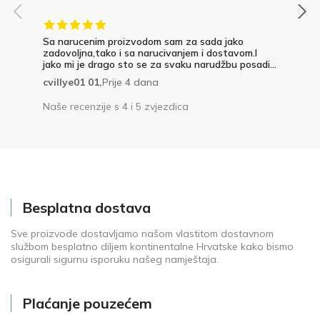
Sa narucenim proizvodom sam za sada jako
zadovoljna,tako i sa narucivanjem i dostavom.I
jako mi je drago sto se za svaku narudžbu posadi...
cvillye01 01,
Prije 4 dana
Naše recenzije s 4 i 5 zvjezdica
Besplatna dostava
Sve proizvode dostavljamo našom vlastitom dostavnom
službom besplatno diljem kontinentalne Hrvatske kako bismo
osigurali sigurnu isporuku našeg namještaja.
Plaćanje pouzećem