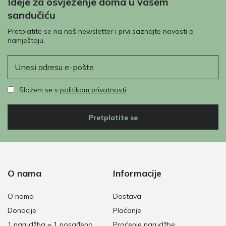
Ideje za osvježenje doma u vašem
sandučiću
Pretplatite se na naš newsletter i prvi saznajte novosti o
namještaju.
E-pošta
Slažem se s
politikom privatnosti
Pretplatite se
O nama
Informacije
O nama
Dostava
Donacije
Plaćanje
1 narudžba = 1 posađeno
Praćenje narudžbe