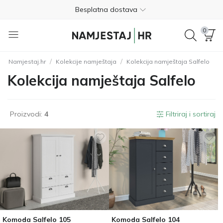
Besplatna dostava
Nije potrebno plaćanje unaprijed
0
Besplatan povrat unutar 365 dana
/
/
Namjestaj.hr
Kolekcije namještaja
Kolekcija namještaja Salfelo
01 8000 383
Kolekcija namještaja Salfelo
4.8
Besplatna dostava
Proizvodi:
4
Filtriraj i sortiraj
Nije potrebno plaćanje unaprijed
Besplatan povrat unutar 365 dana
01 8000 383
4.8
Komoda Salfelo 105
Komoda Salfelo 104