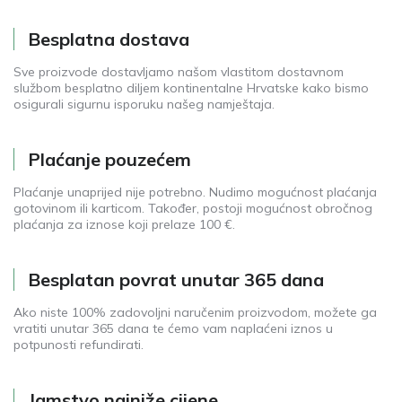
Besplatna dostava
Sve proizvode dostavljamo našom vlastitom dostavnom
službom besplatno diljem kontinentalne Hrvatske kako bismo
osigurali sigurnu isporuku našeg namještaja.
Plaćanje pouzećem
Plaćanje unaprijed nije potrebno. Nudimo mogućnost plaćanja
gotovinom ili karticom. Također, postoji mogućnost obročnog
plaćanja za iznose koji prelaze 100 €.
Besplatan povrat unutar 365 dana
Ako niste 100% zadovoljni naručenim proizvodom, možete ga
vratiti unutar 365 dana te ćemo vam naplaćeni iznos u
potpunosti refundirati.
Jamstvo najniže cijene