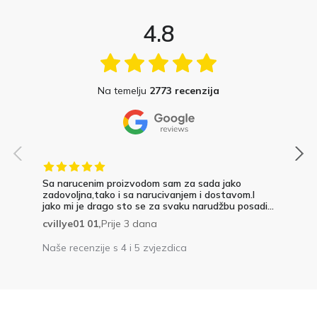
4.8
Na temelju
2773 recenzija
Sa narucenim proizvodom sam za sada jako
zadovoljna,tako i sa narucivanjem i dostavom.I
jako mi je drago sto se za svaku narudžbu posadi...
cvillye01 01,
Prije 3 dana
Naše recenzije s 4 i 5 zvjezdica