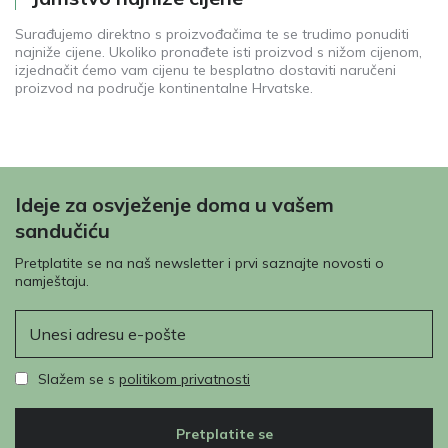
Surađujemo direktno s proizvođačima te se trudimo ponuditi
najniže cijene. Ukoliko pronađete isti proizvod s nižom cijenom,
izjednačit ćemo vam cijenu te besplatno dostaviti naručeni
proizvod na područje kontinentalne Hrvatske.
Ideje za osvježenje doma u vašem
sandučiću
Pretplatite se na naš newsletter i prvi saznajte novosti o
namještaju.
E-pošta
Slažem se s
politikom privatnosti
Pretplatite se