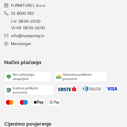
FURNITURE1 d.o.o.
01 8000 383
I–V: 08:00–20:00
VI–VII: 08:00–16:00
info@namjestaj.hr
Messenger
Načini plaćanja
Bez plaćanja
Gotovina prilikom
unaprijed
pouzeća
Kartica prilikom
pouzeća
Cijenimo povjerenje