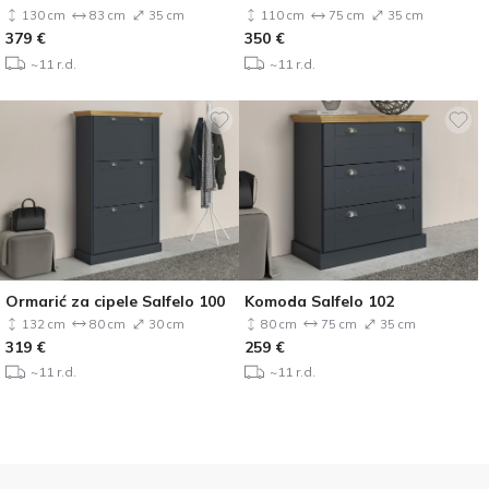
130 cm
83 cm
35 cm
110 cm
75 cm
35 cm
379
€
350
€
~11 r.d.
~11 r.d.
Ormarić za cipele Salfelo 100
Komoda Salfelo 102
132 cm
80 cm
30 cm
80 cm
75 cm
35 cm
319
€
259
€
~11 r.d.
~11 r.d.