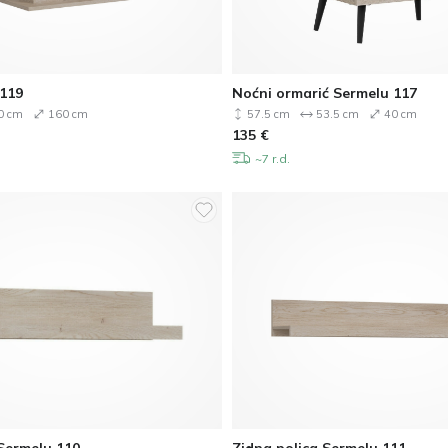
 119
Noćni ormarić Sermelu 117
0 cm
160 cm
57.5 cm
53.5 cm
40 cm
135
€
~7 r.d.