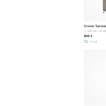
Ormar Sermel
207 cm
18
809
€
~7 r.d.