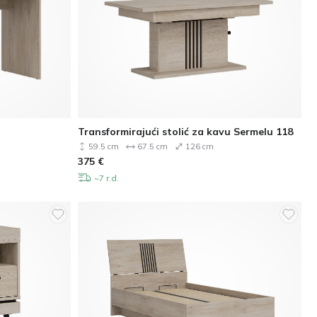
Transformirajući stolić za kavu Sermelu 118
59.5 cm
67.5 cm
126 cm
375
€
~7 r.d.