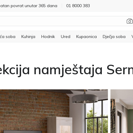
latan povrat unutar 365 dana
01 8000 383
ća soba
Kuhinja
Hodnik
Ured
Kupaonica
Dječja soba
ekcija namještaja Ser