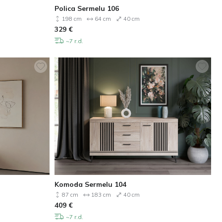
Polica Sermelu 106
198 cm
64 cm
40 cm
329
€
~7 r.d.
Komoda Sermelu 104
87 cm
183 cm
40 cm
409
€
~7 r.d.