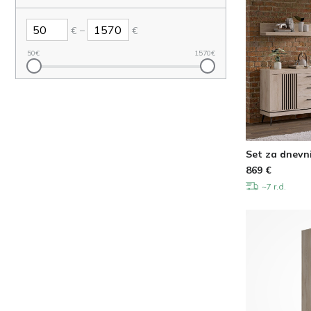
–
€
€
50
€
1570
€
Set za dnevn
869
€
~7 r.d.