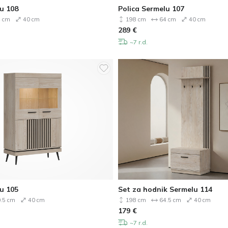
u 108
Polica Sermelu 107
 cm
40 cm
198 cm
64 cm
40 cm
289
€
~7 r.d.
u 105
Set za hodnik Sermelu 114
.5 cm
40 cm
198 cm
64.5 cm
40 cm
179
€
~7 r.d.