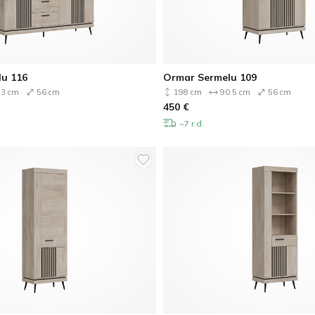
u 116
Ormar Sermelu 109
3 cm
56 cm
198 cm
90.5 cm
56 cm
450
€
~7 r.d.