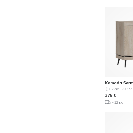
Komoda Serm
87 cm
155
375
€
~12 r.d.