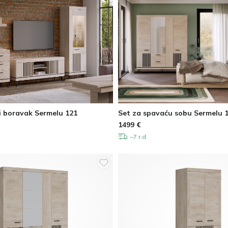
i boravak Sermelu 121
Set za spavaću sobu Sermelu 
1499
€
~7 r.d.