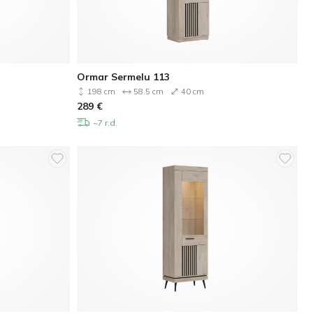
Ormar Sermelu 113
198 cm
58.5 cm
40 cm
289
€
~7 r.d.