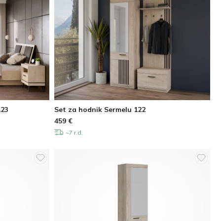
123
Set za hodnik Sermelu 122
459
€
~7 r.d.