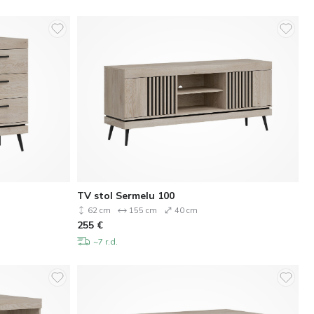
TV stol Sermelu 100
62 cm
155 cm
40 cm
255
€
~7 r.d.