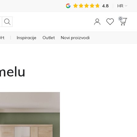
4.8
HR
0
Vrt
Inspiracije
Outlet
Novi proizvodi
melu