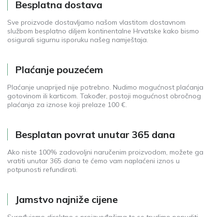
Besplatna dostava
Sve proizvode dostavljamo našom vlastitom dostavnom
službom besplatno diljem kontinentalne Hrvatske kako bismo
osigurali sigurnu isporuku našeg namještaja.
Plaćanje pouzećem
Plaćanje unaprijed nije potrebno. Nudimo mogućnost plaćanja
gotovinom ili karticom. Također, postoji mogućnost obročnog
plaćanja za iznose koji prelaze 100 €.
Besplatan povrat unutar 365 dana
Ako niste 100% zadovoljni naručenim proizvodom, možete ga
vratiti unutar 365 dana te ćemo vam naplaćeni iznos u
potpunosti refundirati.
Jamstvo najniže cijene
Surađujemo direktno s proizvođačima te se trudimo ponuditi