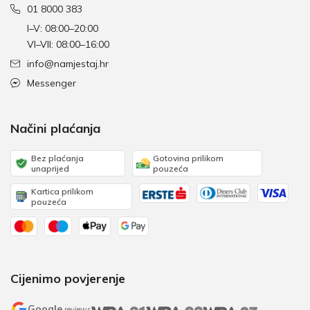
01 8000 383
I–V: 08:00–20:00
VI–VII: 08:00–16:00
info@namjestaj.hr
Messenger
Načini plaćanja
Bez plaćanja
Gotovina prilikom
unaprijed
pouzeća
Kartica prilikom
pouzeća
Cijenimo povjerenje
Google
reviews