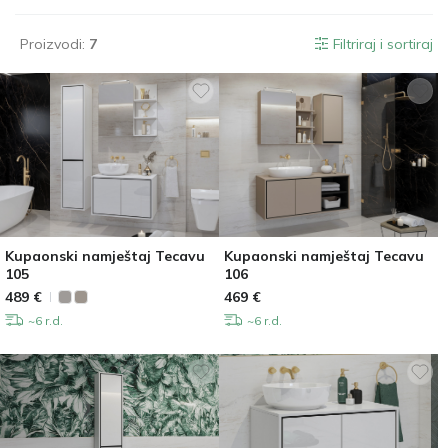
Proizvodi:
7
Filtriraj i sortiraj
Kupaonski namještaj Tecavu
Kupaonski namještaj Tecavu
105
106
489
€
469
€
~6 r.d.
~6 r.d.