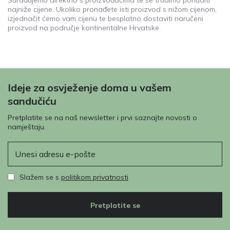
najniže cijene. Ukoliko pronađete isti proizvod s nižom cijenom,
izjednačit ćemo vam cijenu te besplatno dostaviti naručeni
proizvod na područje kontinentalne Hrvatske.
Ideje za osvježenje doma u vašem
sandučiću
Pretplatite se na naš newsletter i prvi saznajte novosti o
namještaju.
E-pošta
Slažem se s
politikom privatnosti
Pretplatite se