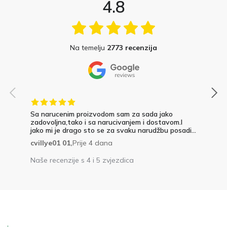
4.8
Na temelju
2773 recenzija
Sa narucenim proizvodom sam za sada jako
zadovoljna,tako i sa narucivanjem i dostavom.I
jako mi je drago sto se za svaku narudžbu posadi...
cvillye01 01,
Prije 4 dana
Naše recenzije s 4 i 5 zvjezdica