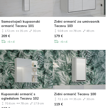
Samostojeći kupaonski
Zidni ormarić za umivaonik
ormarić Tecavu 101
Tecavu 103
172 cm
35 cm
30 cm
50.8 cm
78 cm
48 cm
209
€
179
€
~6 r.d.
~6 r.d.
Kupaonski ormarić s
Zidni ormarić Tecavu 100
ogledalom Tecavu 102
72.1 cm
35 cm
30 cm
70.6 cm
78 cm
17.9 cm
119
€