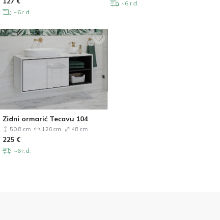
127
€
~6 r.d.
~6 r.d.
Zidni ormarić Tecavu 104
50.8 cm
120 cm
48 cm
225
€
~6 r.d.