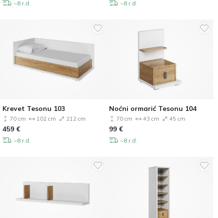
~8 r.d.
~8 r.d.
Krevet Tesonu 103
Noćni ormarić Tesonu 104
70 cm
102 cm
212 cm
70 cm
43 cm
45 cm
459
€
99
€
~8 r.d.
~8 r.d.