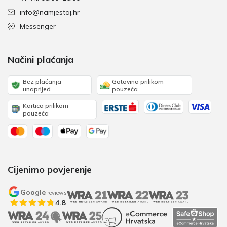
info@namjestaj.hr
Messenger
Načini plaćanja
Bez plaćanja
Gotovina prilikom
unaprijed
pouzeća
Kartica prilikom
pouzeća
Cijenimo povjerenje
Google
reviews
4.8