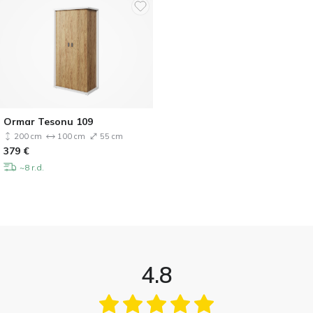
Ormar Tesonu 109
200 cm
100 cm
55 cm
379
€
~8 r.d.
4.8