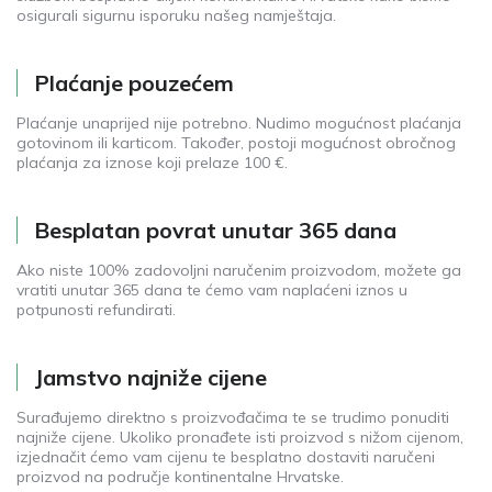
osigurali sigurnu isporuku našeg namještaja.
Plaćanje pouzećem
Plaćanje unaprijed nije potrebno. Nudimo mogućnost plaćanja
gotovinom ili karticom. Također, postoji mogućnost obročnog
plaćanja za iznose koji prelaze 100 €.
Besplatan povrat unutar 365 dana
Ako niste 100% zadovoljni naručenim proizvodom, možete ga
vratiti unutar 365 dana te ćemo vam naplaćeni iznos u
potpunosti refundirati.
Jamstvo najniže cijene
Surađujemo direktno s proizvođačima te se trudimo ponuditi
najniže cijene. Ukoliko pronađete isti proizvod s nižom cijenom,
izjednačit ćemo vam cijenu te besplatno dostaviti naručeni
proizvod na područje kontinentalne Hrvatske.