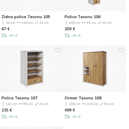
Zidna polica Tesonu 105
Polica Tesonu 106
30 cm
120 cm
22 cm
200 cm
55 cm
55 cm
67
€
259
€
~8 r.d.
~8 r.d.
Polica Tesonu 107
Ormar Tesonu 108
141 cm
85 cm
41 cm
200 cm
150 cm
55 cm
215
€
499
€
~8 r.d.
~8 r.d.