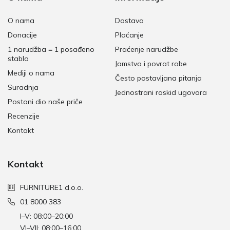
O nama
Dostava
Donacije
Plaćanje
1 narudžba = 1 posađeno
Praćenje narudžbe
stablo
Jamstvo i povrat robe
Mediji o nama
Često postavljana pitanja
Suradnja
Jednostrani raskid ugovora
Postani dio naše priče
Recenzije
Kontakt
Kontakt
FURNITURE1 d.o.o.
01 8000 383
I–V: 08:00–20:00
VI–VII: 08:00–16:00