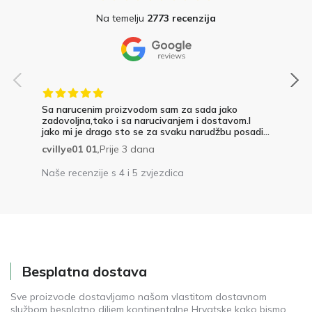
Na temelju
2773 recenzija
Sa narucenim proizvodom sam za sada jako
zadovoljna,tako i sa narucivanjem i dostavom.I
jako mi je drago sto se za svaku narudžbu posadi...
cvillye01 01,
Prije 3 dana
Naše recenzije s 4 i 5 zvjezdica
Besplatna dostava
Sve proizvode dostavljamo našom vlastitom dostavnom
službom besplatno diljem kontinentalne Hrvatske kako bismo