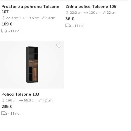
Prostor za pohranu Tolsone
Zidna polica Tolsone 105
107
22.2 cm
120 cm
22 cm
22.9 cm
119.5 cm
80 cm
36
€
109
€
~11 r.d.
~11 r.d.
Polica Tolsone 103
196 cm
55.8 cm
42 cm
235
€
~11 r.d.