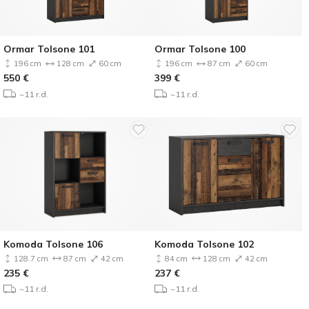
Ormar Tolsone 101
Ormar Tolsone 100
196 cm
128 cm
60 cm
196 cm
87 cm
60 cm
550
€
399
€
~11 r.d.
~11 r.d.
Komoda Tolsone 106
Komoda Tolsone 102
128.7 cm
87 cm
42 cm
84 cm
128 cm
42 cm
235
€
237
€
~11 r.d.
~11 r.d.