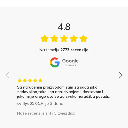
4.8
Na temelju
2773 recenzija
Sa narucenim proizvodom sam za sada jako
zadovoljna,tako i sa narucivanjem i dostavom.I
jako mi je drago sto se za svaku narudžbu posadi...
cvillye01 01,
Prije 3 dana
Naše recenzije s 4 i 5 zvjezdica