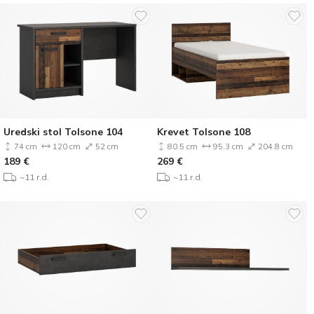
Uredski stol Tolsone 104
Krevet Tolsone 108
74 cm
120 cm
52 cm
80.5 cm
95.3 cm
204.8 cm
189
€
269
€
~11 r.d.
~11 r.d.