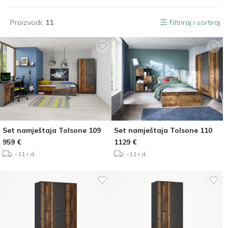
Proizvodi:
11
Filtriraj i sortiraj
Set namještaja Tolsone 109
Set namještaja Tolsone 110
959
€
1129
€
~11 r.d.
~11 r.d.