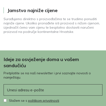
Jamstvo najniže cijene
Surađujemo direktno s proizvođačima te se trudimo ponuditi
najniže cijene. Ukoliko pronađete isti proizvod s nižom cijenom,
izjednačit ćemo vam cijenu te besplatno dostaviti naručeni
proizvod na područje kontinentalne Hrvatske.
Ideje za osvježenje doma u vašem
sandučiću
Pretplatite se na naš newsletter i prvi saznajte novosti o
namještaju.
E-pošta
Slažem se s
politikom privatnosti