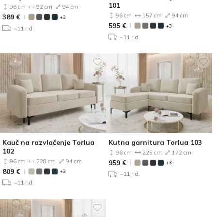
101
96 cm
92 cm
94 cm
96 cm
157 cm
94 cm
389
€
+3
595
€
+3
~11 r.d.
~11 r.d.
Kauč na razvlačenje Torlua
Kutna garnitura Torlua 103
102
96 cm
225 cm
172 cm
96 cm
228 cm
94 cm
959
€
+3
809
€
+3
~11 r.d.
~11 r.d.