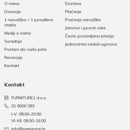
O nama
Dostava
Donacije
Plaćanje
1 narudžba = 1 posađeno
Praćenje narudžbe
stablo
Jamstvo i povrat robe
Mediji o nama
Često postavljana pitanja
Suradnja
Jednostrani raskid ugovora
Postani dio naše priče
Recenzije
Kontakt
Kontakt
FURNITURE1 d.o.o.
01 8000 383
I–V: 08:00–20:00
VI–VII: 08:00–16:00
info@namjestaj.hr