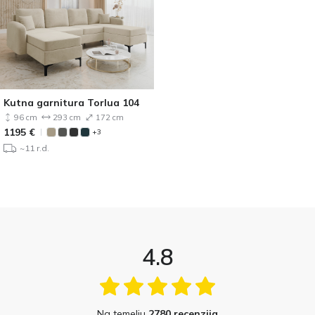
Kutna garnitura Torlua 104
96 cm
293 cm
172 cm
1195
€
+3
~11 r.d.
4.8
Na temelju
2780 recenzija