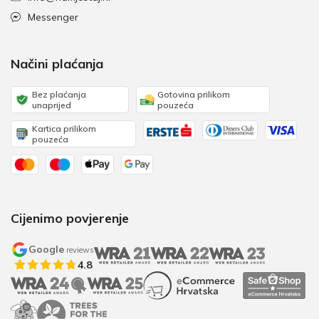
Messenger
Načini plaćanja
Bez plaćanja
Gotovina prilikom
unaprijed
pouzeća
Kartica prilikom
pouzeća
Cijenimo povjerenje
Google
reviews
4.8