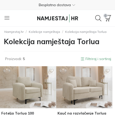
Besplatna dostava
Nije potrebno plaćanje unaprijed
0
Besplatan povrat unutar 365 dana
/
/
Namjestaj.hr
Kolekcije namještaja
Kolekcija namještaja Torlua
01 8000 383
Kolekcija namještaja Torlua
4.8
Besplatna dostava
Proizvodi:
5
Filtriraj i sortiraj
Nije potrebno plaćanje unaprijed
Besplatan povrat unutar 365 dana
01 8000 383
4.8
Fotelja Torlua 100
Kauč na razvlačenje Torlua