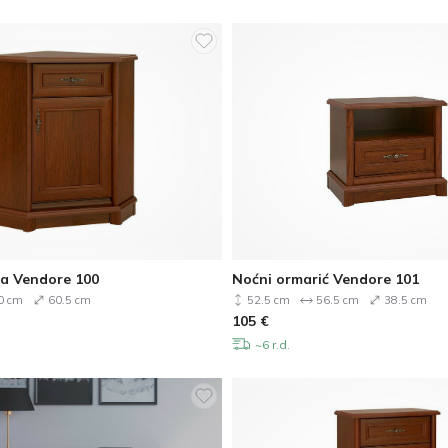
a Vendore 100
Noćni ormarić Vendore 101
0 cm
60.5 cm
52.5 cm
56.5 cm
38.5 cm
105
€
~6 r.d.