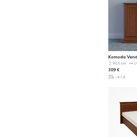
Komoda Vend
90.5 cm
1
309
€
~6 r.d.