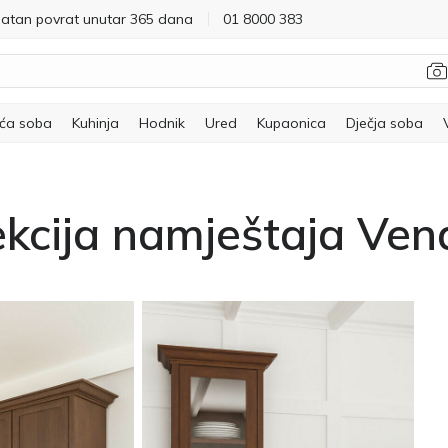
latan povrat unutar 365 dana
01 8000 383
ća soba
Kuhinja
Hodnik
Ured
Kupaonica
Dječja soba
ekcija namještaja Ven