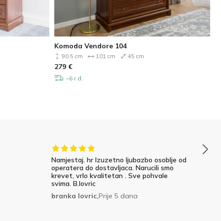
Komoda Vendore 104
90.5 cm
101 cm
45 cm
279
€
~6 r.d.
Namjestaj. hr Izuzetno ljubazbo osoblje od
operatera do dostavljaca. Narucili smo
krevet, vrlo kvalitetan . Sve pohvale
svima. B.lovric
branka lovric,
Prije 5 dana