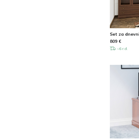
Set za dnevn
809
€
~6 r.d.