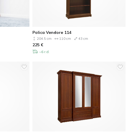
Polica Vendore 114
204.5 cm
110 cm
43 cm
225
€
~6 r.d.