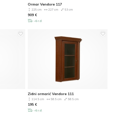
Ormar Vendore 117
225 cm
227 cm
53 cm
909
€
~6 r.d.
Zidni ormarić Vendore 111
114.5 cm
58.5 cm
58.5 cm
195
€
~6 r.d.