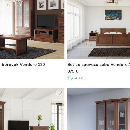
i boravak Vendore 120
Set za spavaću sobu Vendore 
875
€
~6 r.d.