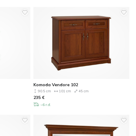
Komoda Vendore 102
90.5 cm
101 cm
45 cm
235
€
~6 r.d.