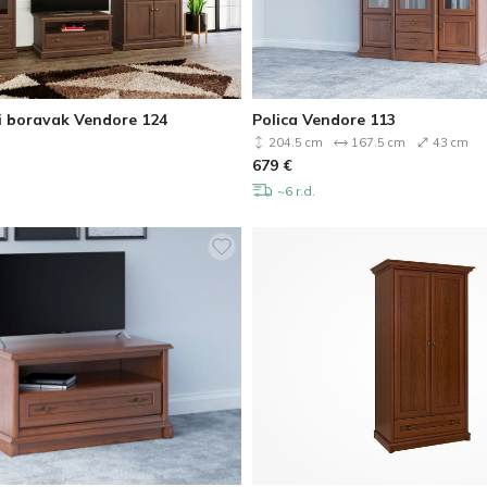
i boravak Vendore 124
Polica Vendore 113
204.5 cm
167.5 cm
43 cm
679
€
~6 r.d.