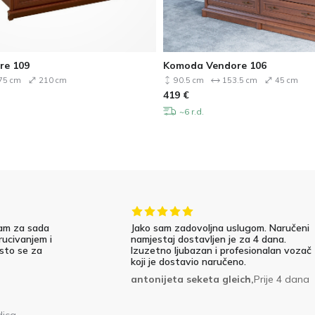
re 109
Komoda Vendore 106
75 cm
210 cm
90.5 cm
153.5 cm
45 cm
419
€
~6 r.d.
am za sada
Jako sam zadovoljna uslugom. Naručeni
rucivanjem i
namjestaj dostavljen je za 4 dana.
 sto se za
Izuzetno ljubazan i profesionalan vozač
koji je dostavio naručeno.
antonijeta seketa gleich,
Prije 4 dana