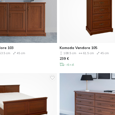
ore 103
Komoda Vendore 105
53.5 cm
45 cm
108.5 cm
61.5 cm
45 cm
239
€
~6 r.d.