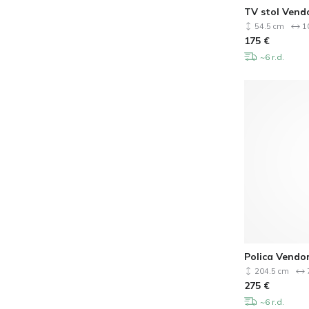
TV stol Vend
54.5 cm
1
175
€
~6 r.d.
Polica Vendo
204.5 cm
275
€
~6 r.d.