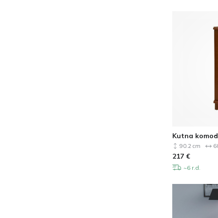
Kutna komod
90.2 cm
6
217
€
~6 r.d.