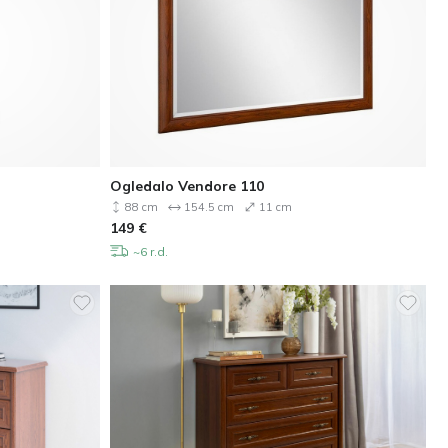
Ogledalo Vendore 110
88 cm
154.5 cm
11 cm
149
€
~6 r.d.