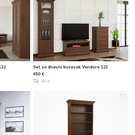
122
Set za dnevni boravak Vendore 123
650
€
~6 r.d.