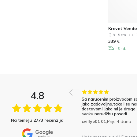
Krevet Vendo
81.5 cm
1
339
€
~6 r.d.
4.8
Sa narucenim proizvodom s
jako zadovoljna,tako i sa na
dostavom.I jako mi je drago
svaku narudžbu posadi...
Na temelju
2773 recenzija
cvillye01 01,
Prije 4 dana