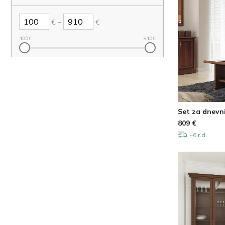
–
€
€
100
€
910
€
Set za dnevn
809
€
~6 r.d.