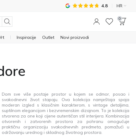
4.8
HR
0
Vrt
Inspiracije
Outlet
Novi proizvodi
dore
Dom sve više postaje prostor u kojem se odmor, posao i
svakodnevni život stapaju. Ova kolekcija namještaja spaja
moderan izgled s klasičnim karakterom, s vintage detaljima,
suptilnom elegancijom i bezvremenskim dizajnom. To je kolekcija
stvorena za one koji cijene autentičan stil interijera. Kombinacija
otvorenih i zatvorenih prostora za pohranu omogućuje
praktičnu organizaciju svakodnevnih predmeta, pomažući u
održavanju urednog i skladnog životnog prostora.