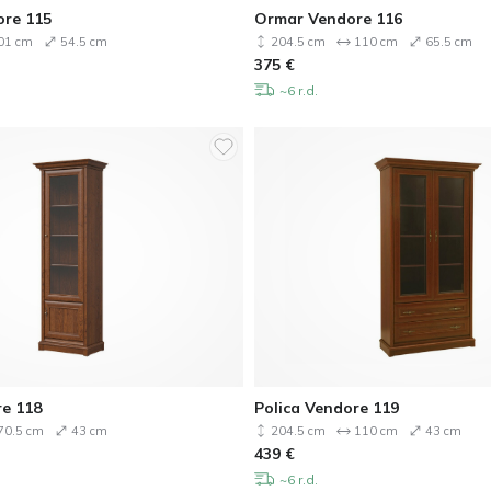
ore 115
Ormar Vendore 116
01 cm
54.5 cm
204.5 cm
110 cm
65.5 cm
375
€
~6 r.d.
re 118
Polica Vendore 119
70.5 cm
43 cm
204.5 cm
110 cm
43 cm
439
€
~6 r.d.