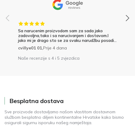
Sa narucenim proizvodom sam za sada jako
zadovoljna,tako i sa narucivanjem i dostavom.I
jako mi je drago sto se za svaku narudžbu posadi...
cvillye01 01,
Prije 4 dana
Naše recenzije s 4 i 5 zvjezdica
Besplatna dostava
Sve proizvode dostavljamo našom vlastitom dostavnom
službom besplatno diljem kontinentalne Hrvatske kako bismo
osigurali sigurnu isporuku našeg namještaja.