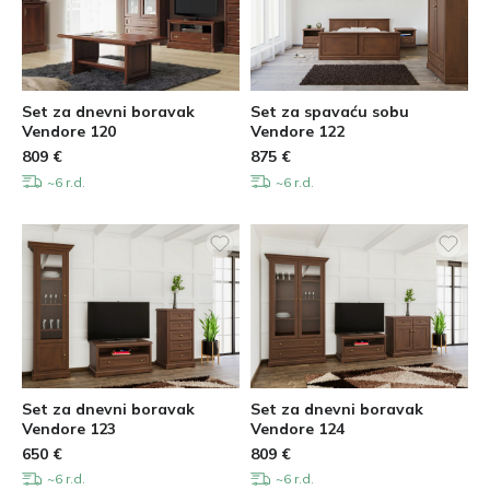
Set za dnevni boravak
Set za spavaću sobu
Vendore 120
Vendore 122
809
€
875
€
~6 r.d.
~6 r.d.
Set za dnevni boravak
Set za dnevni boravak
Vendore 123
Vendore 124
650
€
809
€
~6 r.d.
~6 r.d.