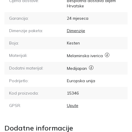
Cijena dostave:
Besplatna dostava diljem
Hrvatske
Garancija:
24 mjeseca
Dimenzije paketa:
Dimenzije
Boja:
Kesten
Materijali:
Melaminska iverica
Dodatni materijal:
Medijapan
Podrijetlo:
Europska unija
Kod proizvoda:
15346
GPSR:
Upute
Dodatne informacije