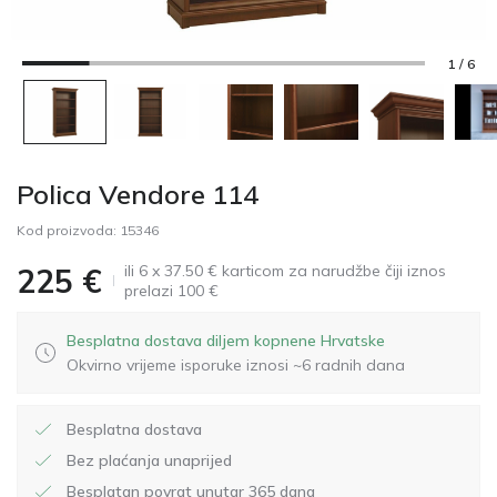
1 / 6
Polica Vendore 114
Kod proizvoda:
15346
ili 6 x 37.50 € karticom za narudžbe čiji iznos
225
€
prelazi 100 €
Besplatna dostava diljem kopnene Hrvatske
Okvirno vrijeme isporuke iznosi ~6 radnih dana
Besplatna dostava
Bez plaćanja unaprijed
Besplatan povrat unutar 365 dana