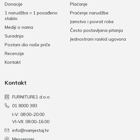
Donacije
Plaćanje
1 narudžba = 1 posađeno
Praćenje narudžbe
stablo
Jamstvo i povrat robe
Mediji o nama
Često postavljana pitanja
Suradnja
Jednostrani raskid ugovora
Postani dio naše priče
Recenzije
Kontakt
Kontakt
FURNITURE1 d.o.o.
01 8000 383
I–V: 08:00–20:00
VI–VII: 08:00–16:00
info@namjestaj.hr
Messenger