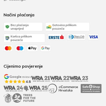
Načini plaćanja
Bez plaćanja
Gotovina prilikom
unaprijed
pouzeća
Kartica prilikom
pouzeća
Cijenimo povjerenje
Google
reviews
4.8