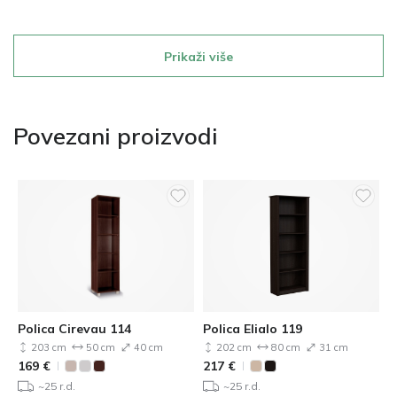
Prikaži više
Povezani proizvodi
Polica Cirevau 114
Polica Elialo 119
203 cm
50 cm
40 cm
202 cm
80 cm
31 cm
169
€
217
€
~25 r.d.
~25 r.d.