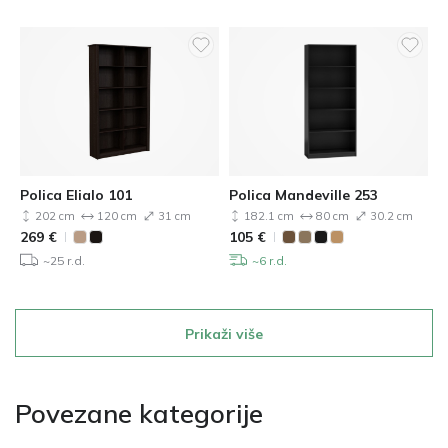
Polica Elialo 101
Polica Mandeville 253
202 cm
120 cm
31 cm
182.1 cm
80 cm
30.2 cm
269
€
105
€
~25 r.d.
~6 r.d.
Prikaži više
Povezane kategorije