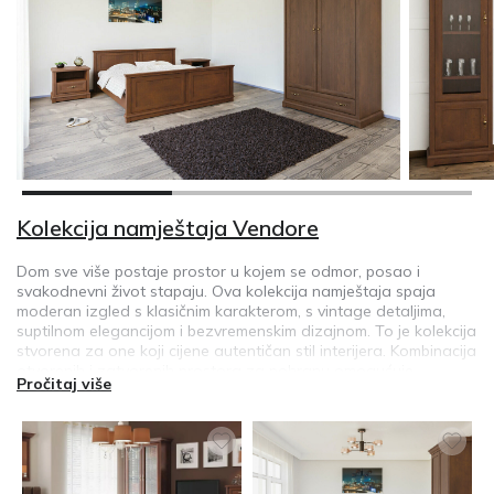
Kolekcija namještaja Vendore
Dom sve više postaje prostor u kojem se odmor, posao i
svakodnevni život stapaju. Ova kolekcija namještaja spaja
moderan izgled s klasičnim karakterom, s vintage detaljima,
suptilnom elegancijom i bezvremenskim dizajnom. To je kolekcija
stvorena za one koji cijene autentičan stil interijera. Kombinacija
otvorenih i zatvorenih prostora za pohranu omogućuje
Pročitaj više
praktičnu organizaciju svakodnevnih predmeta, pomažući u
održavanju urednog i skladnog životnog prostora.