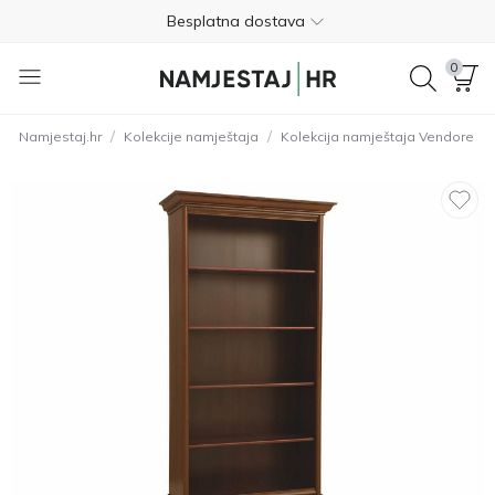
Besplatna dostava
Nije potrebno plaćanje unaprijed
0
Besplatan povrat unutar 365 dana
/
/
Namjestaj.hr
Kolekcije namještaja
Kolekcija namještaja Vendore
01 8000 383
4.8
Besplatna dostava
Nije potrebno plaćanje unaprijed
Besplatan povrat unutar 365 dana
01 8000 383
4.8