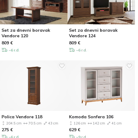
Set za dnevni boravak
Set za dnevni boravak
Vendore 120
Vendore 124
809
€
809
€
~6 r.d.
~6 r.d.
Polica Vendore 118
Komoda Sonfera 106
204.5 cm
70.5 cm
43 cm
126 cm
142 cm
41 cm
275
€
629
€
~6 r.d.
~9 r.d.