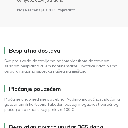
cvillye01 01,
Prije 2 dana
Naše recenzije s 4 i 5 zvjezdica
Besplatna dostava
Sve proizvode dostavljamo našom vlastitom dostavnom
službom besplatno diljem kontinentalne Hrvatske kako bismo
osigurali sigurnu isporuku našeg namještaja.
Plaćanje pouzećem
Plaćanje unaprijed nije potrebno. Nudimo mogućnost plaćanja
gotovinom ili karticom. Također, postoji mogućnost obročnog
plaćanja za iznose koji prelaze 100 €.
Besplatan povrat unutar 365 dana