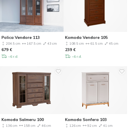
Polica Vendore 113
Komoda Vendore 105
204.5 cm
167.5 cm
43 cm
108.5 cm
61.5 cm
45 cm
679
€
239
€
~6 r.d.
~6 r.d.
Komoda Salmeru 100
Komoda Sonfera 103
136 cm
158 cm
46 cm
126 cm
92 cm
41 cm