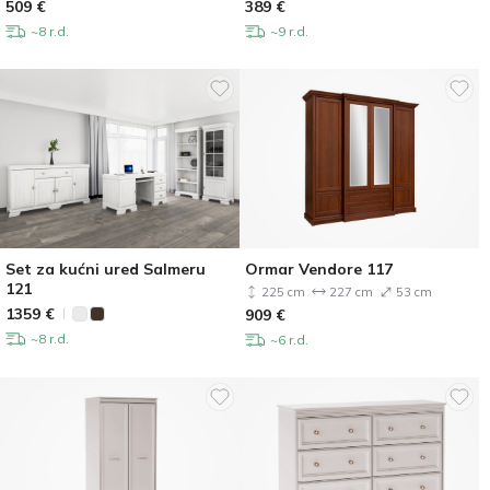
509
€
389
€
~8 r.d.
~9 r.d.
Set za kućni ured Salmeru
Ormar Vendore 117
121
225 cm
227 cm
53 cm
1359
€
909
€
~8 r.d.
~6 r.d.