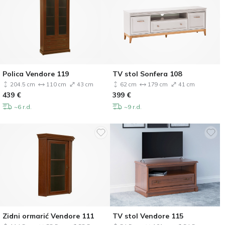
Polica Vendore 119
TV stol Sonfera 108
204.5 cm
110 cm
43 cm
62 cm
179 cm
41 cm
439
€
399
€
~6 r.d.
~9 r.d.
Zidni ormarić Vendore 111
TV stol Vendore 115