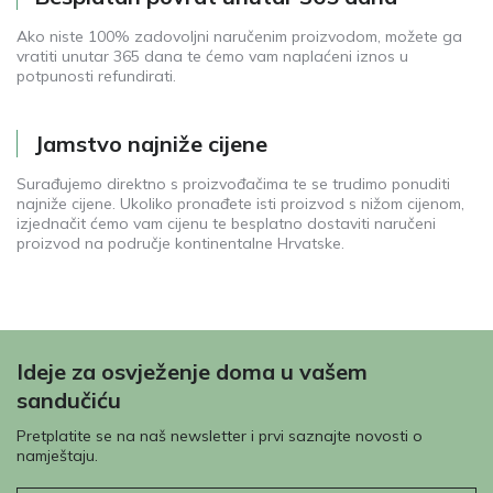
Ako niste 100% zadovoljni naručenim proizvodom, možete ga
vratiti unutar 365 dana te ćemo vam naplaćeni iznos u
potpunosti refundirati.
Jamstvo najniže cijene
Surađujemo direktno s proizvođačima te se trudimo ponuditi
najniže cijene. Ukoliko pronađete isti proizvod s nižom cijenom,
izjednačit ćemo vam cijenu te besplatno dostaviti naručeni
proizvod na područje kontinentalne Hrvatske.
Ideje za osvježenje doma u vašem
sandučiću
Pretplatite se na naš newsletter i prvi saznajte novosti o
namještaju.