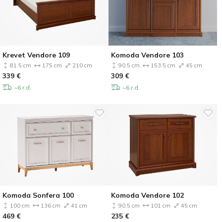
Krevet Vendore 109
Komoda Vendore 103
81.5 cm
175 cm
210 cm
90.5 cm
153.5 cm
45 cm
339
€
309
€
~6 r.d.
~6 r.d.
Komoda Sonfera 100
Komoda Vendore 102
100 cm
136 cm
41 cm
90.5 cm
101 cm
45 cm
469
€
235
€