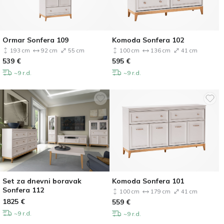
Ormar Sonfera 109
Komoda Sonfera 102
193 cm
92 cm
55 cm
100 cm
136 cm
41 cm
539
€
595
€
~9 r.d.
~9 r.d.
Set za dnevni boravak
Komoda Sonfera 101
Sonfera 112
100 cm
179 cm
41 cm
1825
€
559
€
~9 r.d.
~9 r.d.