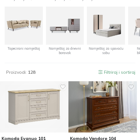
Tapecirani namještaj
Namještaj za dnevni
Namještaj za spavaću
N
boravak
sobu
b
Proizvodi:
128
Filtriraj i sortiraj
Komoda Evanuo 101
Komoda Vendore 104