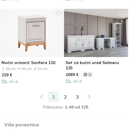
Noćni ormarić Sonfera 110
Set za kućni ured Salmeru
125
62 cm
45 cm
41 cm
1069
€
219
€
~8 r.d.
~9 r.d.
1
2
3
Prikazano:
1-48 od 128
Više poveznica