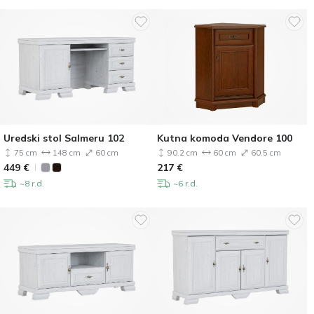
Uredski stol Salmeru 102
Kutna komoda Vendore 100
75 cm
148 cm
60 cm
90.2 cm
60 cm
60.5 cm
449
€
217
€
~8 r.d.
~6 r.d.