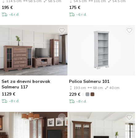
114.5 cm
58.5 cm
58.5 cm
54.5 cm
101 cm
54.5 cm
195
€
175
€
~6 r.d.
~6 r.d.
Set za dnevni boravak
Polica Salmeru 101
Salmeru 117
193 cm
68 cm
40 cm
1129
€
229
€
~8 r.d.
~8 r.d.