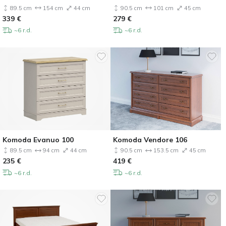
89.5 cm
154 cm
44 cm
90.5 cm
101 cm
45 cm
339
€
279
€
~6 r.d.
~6 r.d.
Komoda Evanuo 100
Komoda Vendore 106
89.5 cm
94 cm
44 cm
90.5 cm
153.5 cm
45 cm
235
€
419
€
~6 r.d.
~6 r.d.