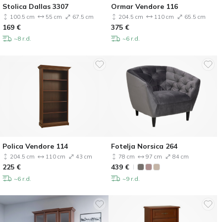
Stolica Dallas 3307
Ormar Vendore 116
100.5 cm
55 cm
67.5 cm
204.5 cm
110 cm
65.5 cm
169
€
375
€
~8 r.d.
~6 r.d.
Polica Vendore 114
Fotelja Norsica 264
204.5 cm
110 cm
43 cm
78 cm
97 cm
84 cm
225
€
439
€
~6 r.d.
~9 r.d.