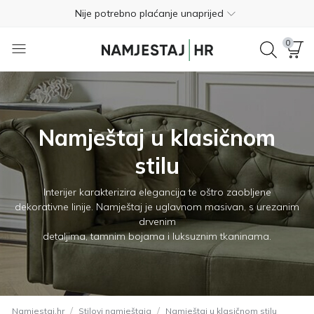
Besplatan povrat unutar 365 dana
01 8000 383
0
4.8
Besplatna dostava
Nije potrebno plaćanje unaprijed
Namještaj u klasičnom
Besplatan povrat unutar 365 dana
stilu
01 8000 383
Interijer karakterizira elegancija te oštro zaobljene
4.8
dekorativne linije. Namještaj je uglavnom masivan, s urezanim
drvenim
detaljima, tamnim bojama i luksuznim tkaninama.
/
/
Namjestaj.hr
Stilovi namještaja
Namještaj u klasičnom stilu