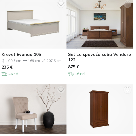
Krevet Evanuo 105
Set za spavaću sobu Vendore
122
100.5 cm
169 cm
207.5 cm
875
€
235
€
~6 r.d.
~6 r.d.