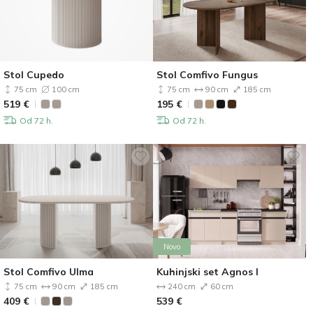
Stol Cupedo
Stol Comfivo Fungus
75 cm
100 cm
75 cm
90 cm
185 cm
519
€
195
€
Od 72 h.
Od 72 h.
Novo
Stol Comfivo Ulma
Kuhinjski set Agnos I
75 cm
90 cm
185 cm
240 cm
60 cm
409
€
539
€