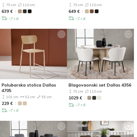
75 cm
110 cm
75 cm
110 cm
639
€
649
€
~7 r.d.
~7 r.d.
Polubarska stolica Dallas
Blagovaonski set Dallas 4356
4705
75 cm
110 cm
101 cm
52 cm
55 cm
1029
€
229
€
~7 r.d.
~7 r.d.