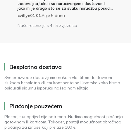
zadovoljna,tako i sa narucivanjem i dostavom.I
jako mi je drago sto se za svaku narudžbu posadi...
cvillye01 01,
Prije 5 dana
Naše recenzije s 4 i 5 zvjezdica
Besplatna dostava
Sve proizvode dostavljamo našom vlastitom dostavnom
službom besplatno diljem kontinentalne Hrvatske kako bismo
osigurali sigurnu isporuku našeg namještaja.
Plaćanje pouzećem
Plaćanje unaprijed nije potrebno. Nudimo mogućnost plaćanja
gotovinom ili karticom. Također, postoji mogućnost obročnog
plaćanja za iznose koji prelaze 100 €.