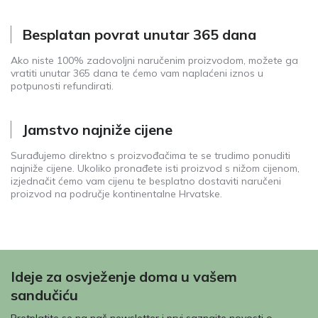
Besplatan povrat unutar 365 dana
Ako niste 100% zadovoljni naručenim proizvodom, možete ga
vratiti unutar 365 dana te ćemo vam naplaćeni iznos u
potpunosti refundirati.
Jamstvo najniže cijene
Surađujemo direktno s proizvođačima te se trudimo ponuditi
najniže cijene. Ukoliko pronađete isti proizvod s nižom cijenom,
izjednačit ćemo vam cijenu te besplatno dostaviti naručeni
proizvod na područje kontinentalne Hrvatske.
Ideje za osvježenje doma u vašem
sandučiću
Pretplatite se na naš newsletter i prvi saznajte novosti o