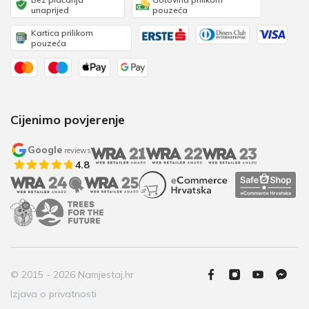
unaprijed
pouzeća
Kartica prilikom
pouzeća
Cijenimo povjerenje
Google
reviews
4.8
© 2015 - 2026 Namjestaj.hr
Izjava o privatnosti