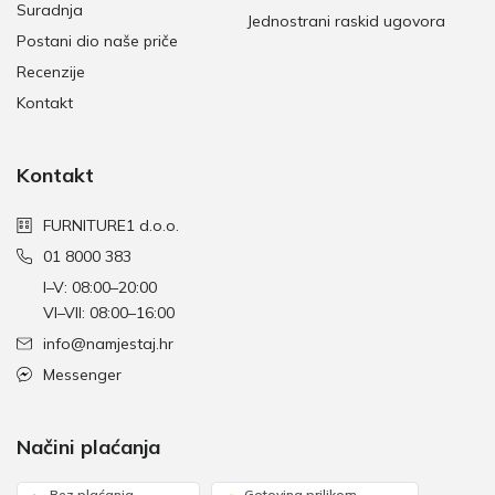
Suradnja
Jednostrani raskid ugovora
Postani dio naše priče
Recenzije
Kontakt
Kontakt
FURNITURE1 d.o.o.
01 8000 383
I–V: 08:00–20:00
VI–VII: 08:00–16:00
info@namjestaj.hr
Messenger
Načini plaćanja
Bez plaćanja
Gotovina prilikom