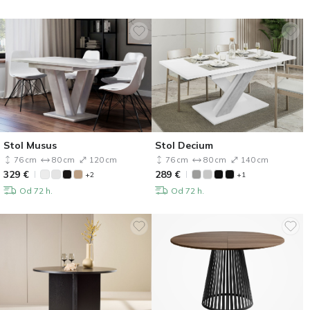
Stol Musus
Stol Decium
76 cm
80 cm
120 cm
76 cm
80 cm
140 cm
329
€
289
€
+2
+1
Od 72 h.
Od 72 h.