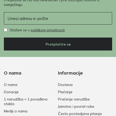
namještaju.
E-pošta
Slažem se s
politikom privatnosti
Pretplatite se
O nama
Informacije
O nama
Dostava
Donacije
Plaćanje
1 narudžba = 1 posađeno
Praćenje narudžbe
stablo
Jamstvo i povrat robe
Mediji o nama
Često postavljana pitanja