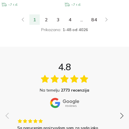
~7 r.d.
~7 r.d.
1
2
3
4
...
84
Prikazano:
1-48 od 4026
4.8
Na temelju
2773 recenzija
Sa narucenim proizvodom sam za sada jako