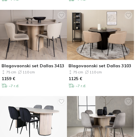
Blagovaonski set Dallas 3413
Blagovaonski set Dallas 3103
75 cm
110 cm
75 cm
110 cm
1159
€
1125
€
~7 r.d.
~7 r.d.