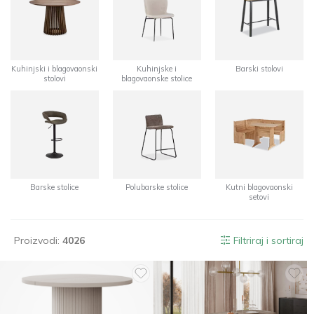
Kuhinjski i blagovaonski
Kuhinjske i
Barski stolovi
stolovi
blagovaonske stolice
Barske stolice
Polubarske stolice
Kutni blagovaonski
setovi
Proizvodi:
4026
Filtriraj i sortiraj