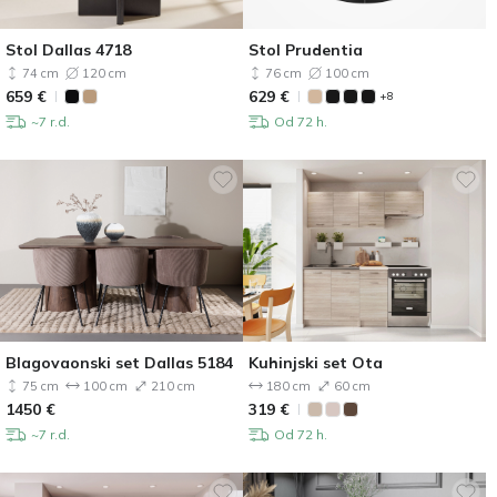
Stol Dallas 4718
Stol Prudentia
74 cm
120 cm
76 cm
100 cm
659
€
629
€
+8
~7 r.d.
Od 72 h.
Blagovaonski set Dallas 5184
Kuhinjski set Ota
75 cm
100 cm
210 cm
180 cm
60 cm
1450
€
319
€
~7 r.d.
Od 72 h.