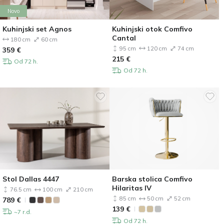
Novo
Kuhinjski set Agnos
Kuhinjski otok Comfivo
Cantal
180 cm
60 cm
95 cm
120 cm
74 cm
359
€
215
€
Od 72 h.
Od 72 h.
Stol Dallas 4447
Barska stolica Comfivo
Hilaritas IV
76.5 cm
100 cm
210 cm
85 cm
50 cm
52 cm
789
€
139
€
~7 r.d.
Od 72 h.