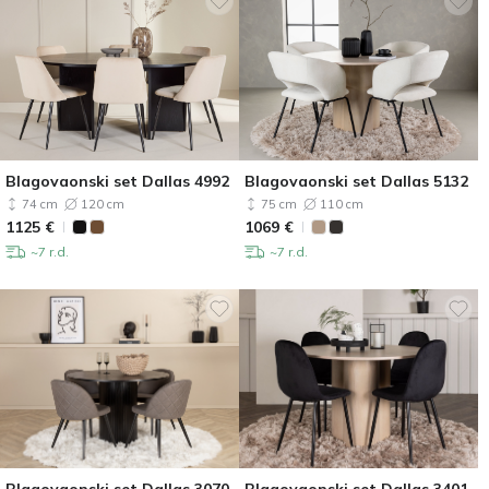
Blagovaonski set Dallas 4992
Blagovaonski set Dallas 5132
74 cm
120 cm
75 cm
110 cm
1125
€
1069
€
~7 r.d.
~7 r.d.