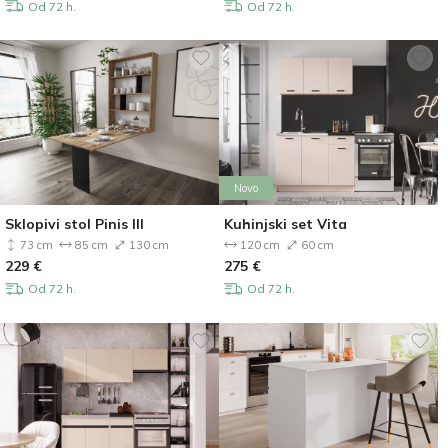
Od 72 h.
Od 72 h.
Novo
Sklopivi stol Pinis III
Kuhinjski set Vita
73 cm
85 cm
130 cm
120 cm
60 cm
229
€
275
€
Od 72 h.
Od 72 h.