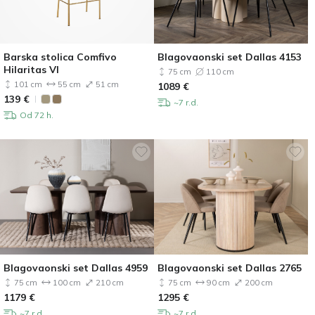
Barska stolica Comfivo
Blagovaonski set Dallas 4153
Hilaritas VI
75 cm
110 cm
101 cm
55 cm
51 cm
1089
€
139
€
~7 r.d.
Od 72 h.
Blagovaonski set Dallas 4959
Blagovaonski set Dallas 2765
75 cm
100 cm
210 cm
75 cm
90 cm
200 cm
1179
€
1295
€
~7 r.d.
~7 r.d.