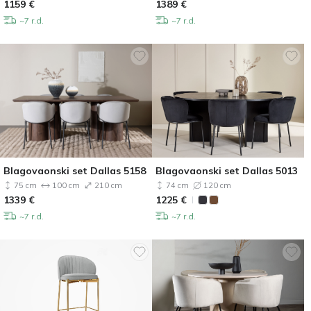
1159
€
1389
€
~7 r.d.
~7 r.d.
Blagovaonski set Dallas 5158
Blagovaonski set Dallas 5013
75 cm
100 cm
210 cm
74 cm
120 cm
1339
€
1225
€
~7 r.d.
~7 r.d.