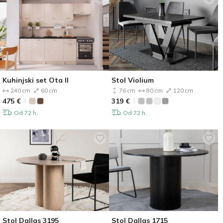
Kuhinjski set Ota II
Stol Violium
240 cm
60 cm
76 cm
80 cm
120 cm
475
€
319
€
Od 72 h.
Od 72 h.
Stol Dallas 3195
Stol Dallas 1715