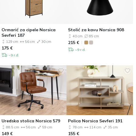
Ormarić za cipele Norsica
Stolić za kavu Norsica 908
Sevferi 187
40 cm
85 cm
129 cm
56 cm
30 cm
215
€
175
€
~9 r.d.
~9 r.d.
Uredska stolica Norsica 579
Polica Norsica Sevferi 191
88.5 cm
56 cm
59 cm
78 cm
114 cm
35 cm
149
€
155
€