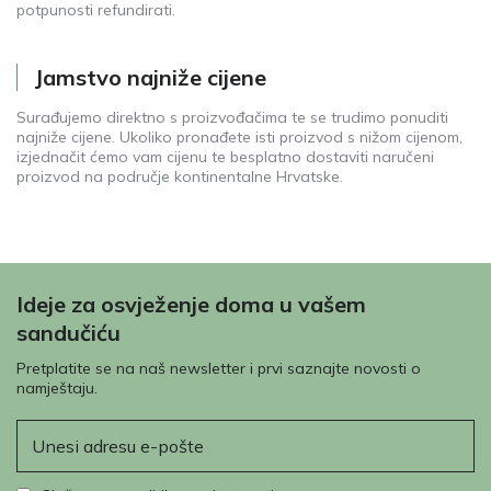
potpunosti refundirati.
Jamstvo najniže cijene
Surađujemo direktno s proizvođačima te se trudimo ponuditi
najniže cijene. Ukoliko pronađete isti proizvod s nižom cijenom,
izjednačit ćemo vam cijenu te besplatno dostaviti naručeni
proizvod na područje kontinentalne Hrvatske.
Ideje za osvježenje doma u vašem
sandučiću
Pretplatite se na naš newsletter i prvi saznajte novosti o
namještaju.
E-pošta