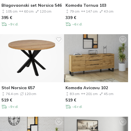
Blagovaonski set Norsica 546
Komoda Tornua 103
105 cm
60 cm
120 cm
79 cm
147 cm
43 cm
395
€
339
€
~9 r.d.
~6 r.d.
Stol Norsica 657
Komoda Avicavu 102
76.4 cm
120 cm
83 cm
201 cm
45 cm
519
€
519
€
~9 r.d.
~6 r.d.