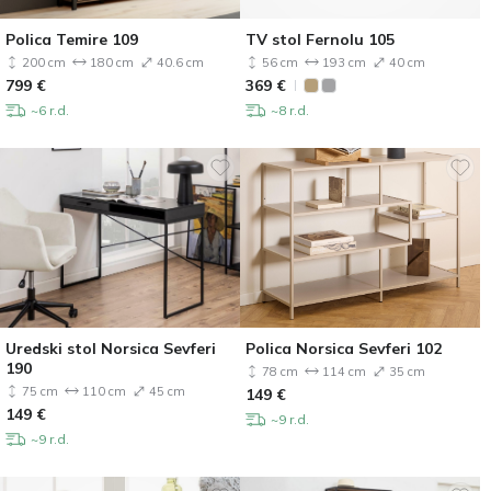
Polica Temire 109
TV stol Fernolu 105
200 cm
180 cm
40.6 cm
56 cm
193 cm
40 cm
799
€
369
€
~6 r.d.
~8 r.d.
Uredski stol Norsica Sevferi
Polica Norsica Sevferi 102
190
78 cm
114 cm
35 cm
75 cm
110 cm
45 cm
149
€
149
€
~9 r.d.
~9 r.d.