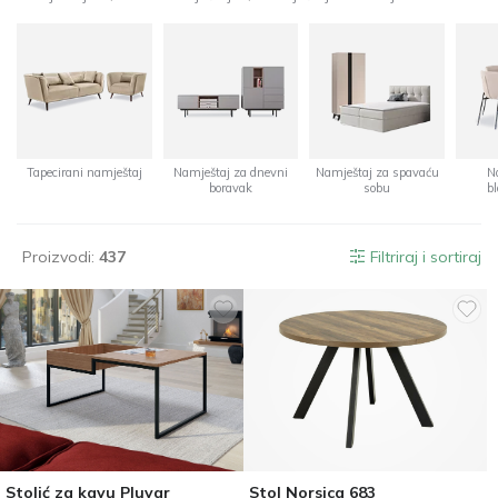
Tapecirani namještaj
Namještaj za dnevni
Namještaj za spavaću
N
boravak
sobu
b
Proizvodi:
437
Filtriraj i sortiraj
Stolić za kavu Pluvar
Stol Norsica 683