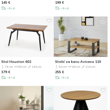
145
€
199
€
~9 r.d.
~9 r.d.
Stol Houston 602
Stolić za kavu Avicavu 110
74 cm
80 cm
140 cm
50 cm
60 cm
110 cm
379
€
255
€
~6 r.d.
~6 r.d.