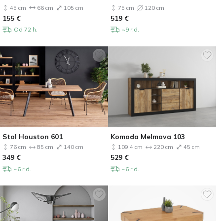
45 cm
66 cm
105 cm
75 cm
120 cm
155
€
519
€
Od 72 h.
~9 r.d.
Stol Houston 601
Komoda Melmava 103
76 cm
85 cm
140 cm
109.4 cm
220 cm
45 cm
349
€
529
€
~6 r.d.
~6 r.d.