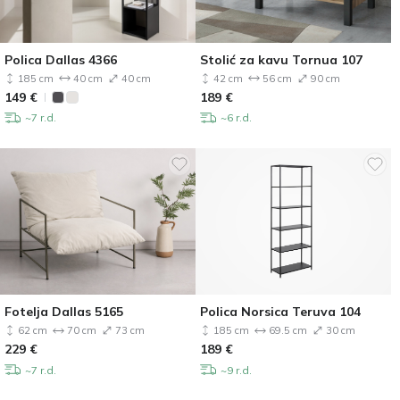
Polica Dallas 4366
Stolić za kavu Tornua 107
185 cm
40 cm
40 cm
42 cm
56 cm
90 cm
149
€
189
€
~7 r.d.
~6 r.d.
Fotelja Dallas 5165
Polica Norsica Teruva 104
62 cm
70 cm
73 cm
185 cm
69.5 cm
30 cm
229
€
189
€
~7 r.d.
~9 r.d.