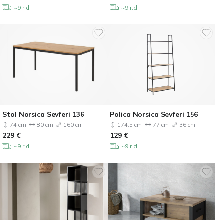
~9 r.d.
~9 r.d.
Stol Norsica Sevferi 136
Polica Norsica Sevferi 156
74 cm
80 cm
160 cm
174.5 cm
77 cm
36 cm
229
€
129
€
~9 r.d.
~9 r.d.