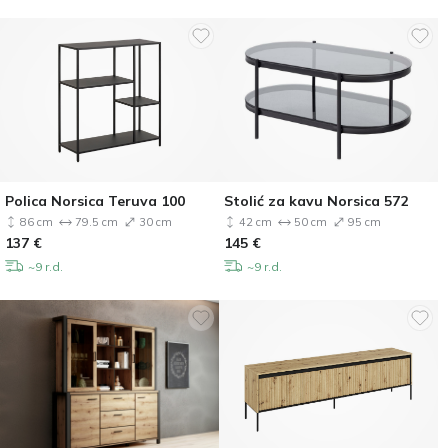
Polica Norsica Teruva 100
Stolić za kavu Norsica 572
86 cm
79.5 cm
30 cm
42 cm
50 cm
95 cm
137
€
145
€
~9 r.d.
~9 r.d.