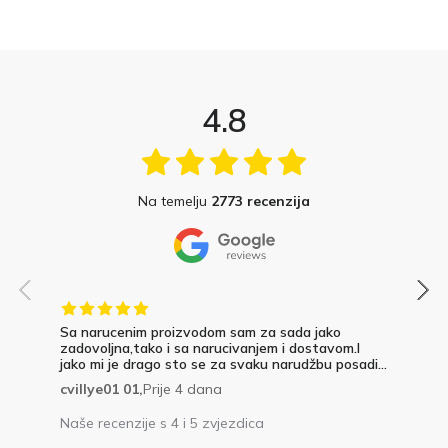
4.8
Na temelju
2773 recenzija
Sa narucenim proizvodom sam za sada jako
zadovoljna,tako i sa narucivanjem i dostavom.I
jako mi je drago sto se za svaku narudžbu posadi...
cvillye01 01,
Prije 4 dana
Naše recenzije s 4 i 5 zvjezdica