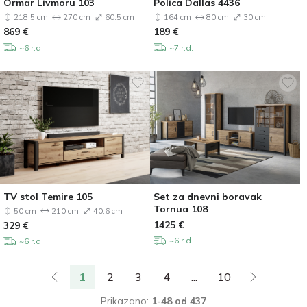
Ormar Livmoru 103
Polica Dallas 4436
218.5 cm
270 cm
60.5 cm
164 cm
80 cm
30 cm
869
€
189
€
~6 r.d.
~7 r.d.
TV stol Temire 105
Set za dnevni boravak
Tornua 108
50 cm
210 cm
40.6 cm
1425
€
329
€
~6 r.d.
~6 r.d.
1
2
3
4
...
10
Prikazano:
1-48 od 437