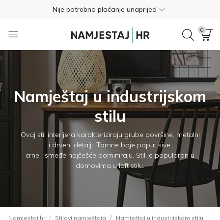
Nije potrebno plaćanje unaprijed
Besplatan povrat unutar 365 dana
0
01 8000 383
4.8
Besplatna dostava
Namještaj u industrijskom
Nije potrebno plaćanje unaprijed
stilu
Besplatan povrat unutar 365 dana
Ovaj stil interijera karakteriziraju grube površine, metalni
01 8000 383
i drveni detalji. Tamne boje poput sive,
crne i smeđe najčešće dominiraju. Stil je popularan u
4.8
domovima u loft stilu.
/
/
Namjestaj.hr
Stilovi namještaja
Namještaj u industrijskom stilu