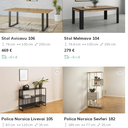
Stol Avicavu 106
Stol Melmava 104
76 cm
100 cm
200 cm
76.6 cm
100 cm
195 cm
469
€
279
€
~6 r.d.
~6 r.d.
Polica Norsica Livevai 105
Polica Norsica Sevferi 182
83 cm
120 cm
35 cm
185 cm
77 cm
35 cm