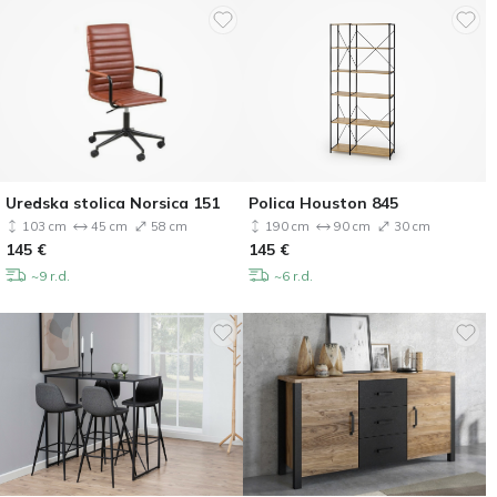
Uredska stolica Norsica 151
Polica Houston 845
103 cm
45 cm
58 cm
190 cm
90 cm
30 cm
145
€
145
€
~9 r.d.
~6 r.d.