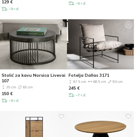
129
€
~6 r.d.
~9 r.d.
Stolić za kavu Norsica Livevai
Fotelja Dallas 3171
107
97.5 cm
68.5 cm
90 cm
35 cm
65 cm
245
€
150
€
~7 r.d.
~9 r.d.