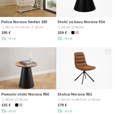
Polica Norsica Sevferi 183
Stolić za kavu Norsica 914
78 cm
114 cm
35 cm
43 cm
65 cm
195
€
159
€
~9 r.d.
~9 r.d.
Pomoćni stolić Norsica 950
Stolica Norsica 961
48 cm
45 cm
90 cm
48.5 cm
63 cm
135
€
179
€
~9 r.d.
~9 r.d.