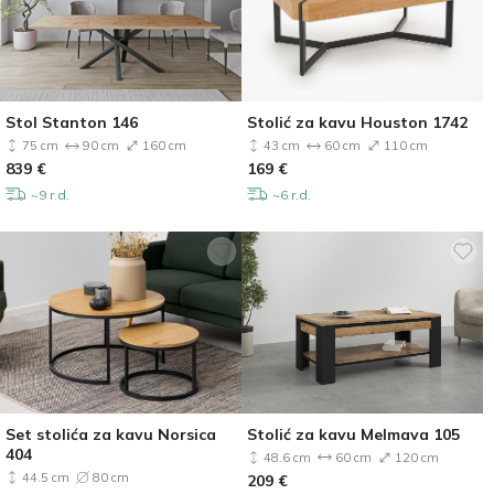
Stol Stanton 146
Stolić za kavu Houston 1742
75 cm
90 cm
160 cm
43 cm
60 cm
110 cm
839
€
169
€
~9 r.d.
~6 r.d.
Set stolića za kavu Norsica
Stolić za kavu Melmava 105
404
48.6 cm
60 cm
120 cm
44.5 cm
80 cm
209
€