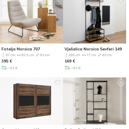
Fotelja Norsica 707
Vješalica Norsica Sevferi 149
97 cm
82.5 cm
93 cm
185 cm
77 cm
40 cm
395
€
169
€
~9 r.d.
~9 r.d.