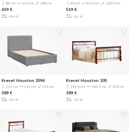
88 cm
110 cm
208 cm
80 cm
97.5 cm
226.5 cm
439
€
519
€
~8 r.d.
~6 r.d.
Krevet Houston 2094
Krevet Houston 105
111 cm
125 cm
214 cm
101.6 cm
162.5 cm
219 cm
389
€
389
€
~6 r.d.
~6 r.d.