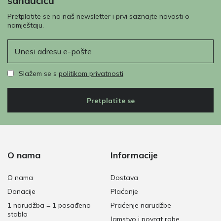
sandučiću
Pretplatite se na naš newsletter i prvi saznajte novosti o
namještaju.
E-pošta
Slažem se s
politikom privatnosti
Pretplatite se
O nama
Informacije
O nama
Dostava
Donacije
Plaćanje
1 narudžba = 1 posađeno
Praćenje narudžbe
stablo
Jamstvo i povrat robe