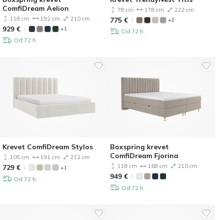
ComfiDream Aelion
78 cm
178 cm
222 cm
118 cm
192 cm
210 cm
775
€
+2
929
€
+1
Od 72 h.
Od 72 h.
Krevet ComfiDream Stylos
Boxspring krevet
ComfiDream Fjorina
105 cm
191 cm
212 cm
118 cm
168 cm
210 cm
729
€
+1
949
€
Od 72 h.
Od 72 h.