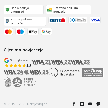
Bez plaćanja
Gotovina prilikom
unaprijed
pouzeća
Kartica prilikom
pouzeća
Cijenimo povjerenje
Google
reviews
4.8
© 2015 - 2026 Namjestaj.hr