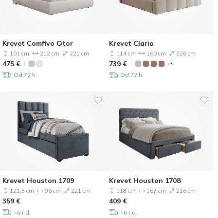
Krevet Comfivo Otor
Krevet Clario
101 cm
212 cm
221 cm
114 cm
160 cm
226 cm
475
€
739
€
+3
Od 72 h.
Od 72 h.
Krevet Houston 1709
Krevet Houston 1708
121.5 cm
96 cm
221 cm
118 cm
167 cm
216 cm
359
€
409
€
~6 r.d.
~6 r.d.