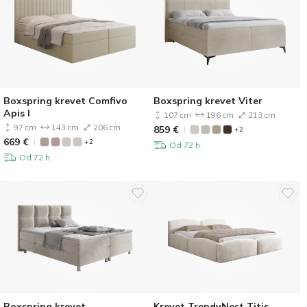
Boxspring krevet Comfivo
Boxspring krevet Viter
Apis I
107 cm
196 cm
213 cm
97 cm
143 cm
206 cm
859
€
+2
669
€
+2
Od 72 h.
Od 72 h.
Boxspring krevet
Krevet TrendyNest Titis