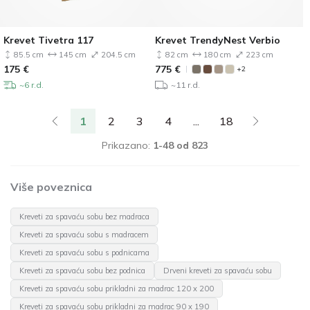
Krevet Tivetra 117
Krevet TrendyNest Verbio
85.5 cm
145 cm
204.5 cm
82 cm
180 cm
223 cm
175
€
775
€
+2
~6 r.d.
~11 r.d.
1
2
3
4
...
18
Prikazano:
1-48 od 823
Više poveznica
Kreveti za spavaću sobu bez madraca
Kreveti za spavaću sobu s madracem
Kreveti za spavaću sobu s podnicama
Kreveti za spavaću sobu bez podnica
Drveni kreveti za spavaću sobu
Kreveti za spavaću sobu prikladni za madrac 120 x 200
Kreveti za spavaću sobu prikladni za madrac 90 x 190