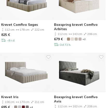
Krevet Comfivo Seges
Boxspring krevet Comfivo
Arbitas
112 cm
178 cm
222 cm
112 cm
143 cm
206 cm
825
€
679
€
+2
~8 r.d.
Od 72 h.
Krevet Iris
Boxspring krevet Comfivo
Avis
106 cm
170 cm
211 cm
112 cm
163 cm
206 cm
695
€
+4