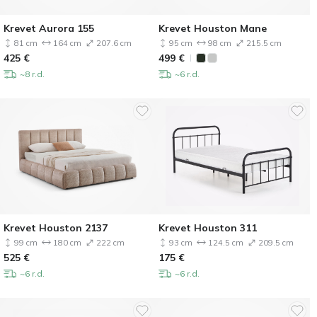
Krevet Aurora 155
Krevet Houston Mane
81 cm
164 cm
207.6 cm
95 cm
98 cm
215.5 cm
425
€
499
€
~8 r.d.
~6 r.d.
Krevet Houston 2137
Krevet Houston 311
99 cm
180 cm
222 cm
93 cm
124.5 cm
209.5 cm
525
€
175
€
~6 r.d.
~6 r.d.