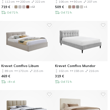
112 cm
200 cm
222 cm
106 cm
90 cm
207 cm
719
€
509
€
+12
+1
Od 72 h.
Od 72 h.
Krevet Comfivo Libum
Krevet Comfivo Mundor
89 cm
170 cm
215 cm
102 cm
158 cm
216 cm
469
€
319
€
~8 r.d.
Od 72 h.