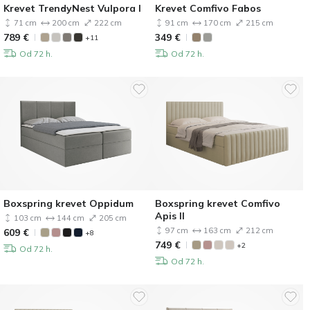
Krevet TrendyNest Vulpora I
Krevet Comfivo Fabos
71 cm
200 cm
222 cm
91 cm
170 cm
215 cm
789
€
349
€
+11
Od 72 h.
Od 72 h.
Boxspring krevet Oppidum
Boxspring krevet Comfivo
Apis II
103 cm
144 cm
205 cm
97 cm
163 cm
212 cm
609
€
+8
749
€
+2
Od 72 h.
Od 72 h.