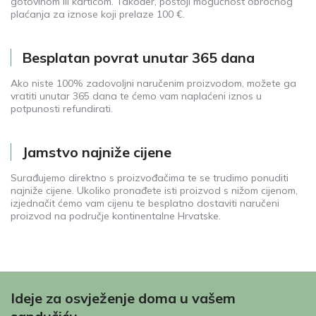
gotovinom ili karticom. Također, postoji mogućnost obročnog
plaćanja za iznose koji prelaze 100 €.
Besplatan povrat unutar 365 dana
Ako niste 100% zadovoljni naručenim proizvodom, možete ga
vratiti unutar 365 dana te ćemo vam naplaćeni iznos u
potpunosti refundirati.
Jamstvo najniže cijene
Surađujemo direktno s proizvođačima te se trudimo ponuditi
najniže cijene. Ukoliko pronađete isti proizvod s nižom cijenom,
izjednačit ćemo vam cijenu te besplatno dostaviti naručeni
proizvod na područje kontinentalne Hrvatske.
Ideje za osvježenje doma u vašem