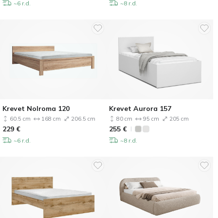
~6 r.d.
~8 r.d.
Krevet Nolroma 120
Krevet Aurora 157
60.5 cm
168 cm
206.5 cm
80 cm
95 cm
205 cm
229
€
255
€
~6 r.d.
~8 r.d.