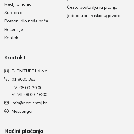
Mediji o nama
Često postavljana pitanja
Suradnja
Jednostrani raskid ugovora
Postani dio naše priče
Recenzije
Kontakt
Kontakt
FURNITURE1 d.o.o.
01 8000 383
I–V: 08:00–20:00
VI–VII: 08:00–16:00
info@namjestaj.hr
Messenger
Načini plaćanja