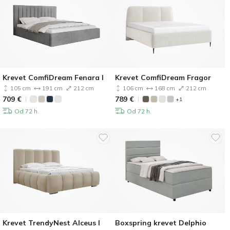
Krevet ComfiDream Fenara I
Krevet ComfiDream Fragor
105 cm
191 cm
212 cm
106 cm
168 cm
212 cm
709
€
789
€
+1
Od 72 h.
Od 72 h.
Krevet TrendyNest Alceus I
Boxspring krevet Delphio