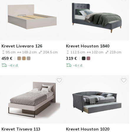
Krevet Livevaro 126
Krevet Houston 1840
95 cm
169.2 cm
204.5 cm
112.5 cm
102 cm
219 cm
459
€
319
€
~6 r.d.
~6 r.d.
Krevet Tivseva 113
Krevet Houston 1020