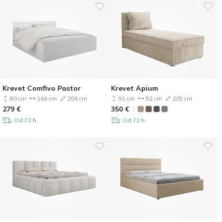
Krevet Comfivo Pastor
Krevet Apium
80 cm
164 cm
204 cm
91 cm
92 cm
205 cm
279
€
350
€
Od 72 h.
Od 72 h.