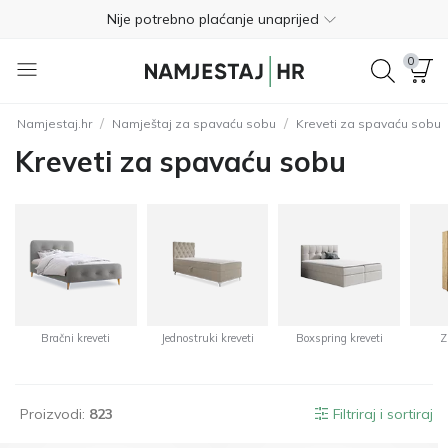
Besplatan povrat unutar 365 dana
01 8000 383
0
4.8
/
/
Namjestaj.hr
Namještaj za spavaću sobu
Kreveti za spavaću sobu
Besplatna dostava
Kreveti za spavaću sobu
Nije potrebno plaćanje unaprijed
Besplatan povrat unutar 365 dana
01 8000 383
4.8
Bračni kreveti
Jednostruki kreveti
Boxspring kreveti
Z
Proizvodi:
823
Filtriraj i sortiraj