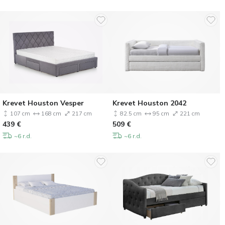
Krevet Houston Vesper
Krevet Houston 2042
107 cm
168 cm
217 cm
82.5 cm
95 cm
221 cm
439
€
509
€
~6 r.d.
~6 r.d.