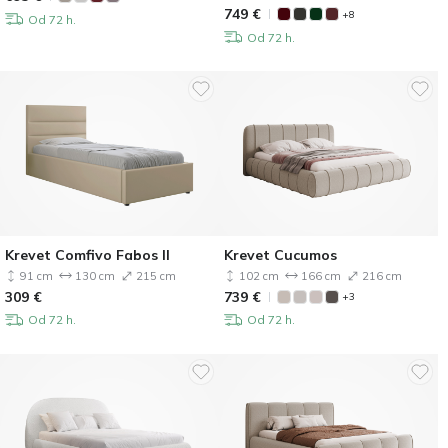
749
€
+8
Od 72 h.
Od 72 h.
Krevet Comfivo Fabos II
Krevet Cucumos
91 cm
130 cm
215 cm
102 cm
166 cm
216 cm
309
€
739
€
+3
Od 72 h.
Od 72 h.