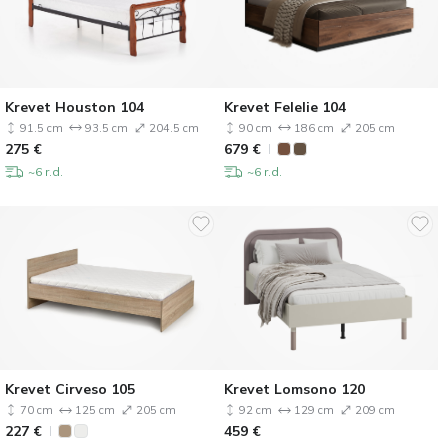
Krevet Houston 104
Krevet Felelie 104
91.5 cm
93.5 cm
204.5 cm
90 cm
186 cm
205 cm
275
€
679
€
~6 r.d.
~6 r.d.
Krevet Cirveso 105
Krevet Lomsono 120
70 cm
125 cm
205 cm
92 cm
129 cm
209 cm
227
€
459
€