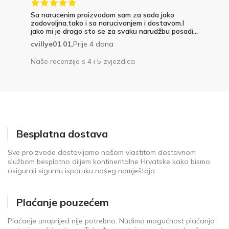
Bračni kreveti
Kreveti za jednu osobu s dodatnim ležajem
Sa narucenim proizvodom sam za sada jako
Boxspring kreveti za spavaću sobu
zadovoljna,tako i sa narucivanjem i dostavom.I
jako mi je drago sto se za svaku narudžbu posadi...
Kreveti za spavaću sobu prilagođeni robotskim ușisavačima
cvillye01 01,
Prije 4 dana
Kreveti za spavaću sobu s kutijom za posteljinu
Naše recenzije s 4 i 5 zvjezdica
Kreveti za spavaću sobu bez kutije za posteljinu
Besplatna dostava
Sve proizvode dostavljamo našom vlastitom dostavnom
službom besplatno diljem kontinentalne Hrvatske kako bismo
osigurali sigurnu isporuku našeg namještaja.
Plaćanje pouzećem
Plaćanje unaprijed nije potrebno. Nudimo mogućnost plaćanja