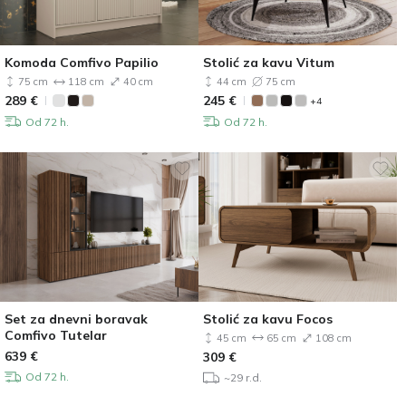
Komoda Comfivo Papilio
Stolić za kavu Vitum
75 cm
118 cm
40 cm
44 cm
75 cm
289
€
245
€
+4
Od 72 h.
Od 72 h.
Set za dnevni boravak
Stolić za kavu Focos
Comfivo Tutelar
45 cm
65 cm
108 cm
639
€
309
€
Od 72 h.
~29 r.d.