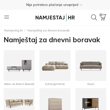
Besplatan povrat unutar 365 dana
01 8000 383
0
4.8
/
Namjestaj.hr
Namještaj za dnevni boravak
Besplatna dostava
Namještaj za dnevni boravak
Nije potrebno plaćanje unaprijed
Besplatan povrat unutar 365 dana
01 8000 383
4.8
Setovi za dnevni boravak
Kutne garniture
Kauči