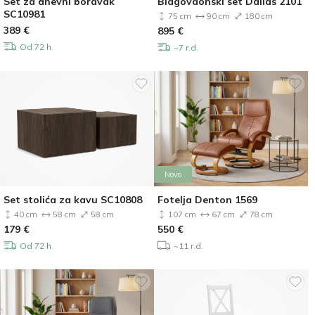
Set za dnevni boravak
Blagovaonski set Dallas 2101
SC10981
75 cm
90 cm
180 cm
389
€
895
€
Od 72 h.
~7 r.d.
Novo
Set stolića za kavu SC10808
Fotelja Denton 1569
40 cm
58 cm
58 cm
107 cm
67 cm
78 cm
179
€
550
€
Od 72 h.
~11 r.d.