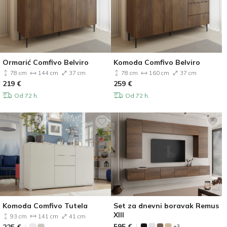
Ormarić Comfivo Belviro
Komoda Comfivo Belviro
78 cm
144 cm
37 cm
78 cm
160 cm
37 cm
219
€
259
€
Od 72 h.
Od 72 h.
Komoda Comfivo Tutela
Set za dnevni boravak Remus
XIII
93 cm
141 cm
41 cm
595
€
225
€
+3