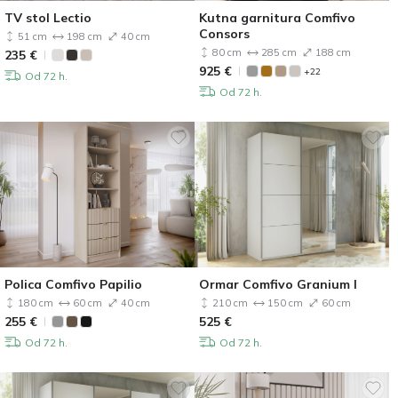
TV stol Lectio
Kutna garnitura Comfivo
Consors
51 cm
198 cm
40 cm
80 cm
285 cm
188 cm
235
€
925
€
+22
Od 72 h.
Od 72 h.
Polica Comfivo Papilio
Ormar Comfivo Granium I
180 cm
60 cm
40 cm
210 cm
150 cm
60 cm
255
€
525
€
Od 72 h.
Od 72 h.