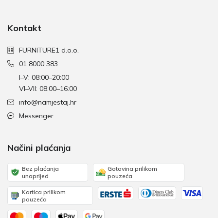
Kontakt
FURNITURE1 d.o.o.
01 8000 383
I–V: 08:00–20:00
VI–VII: 08:00–16:00
info@namjestaj.hr
Messenger
Načini plaćanja
Bez plaćanja
Gotovina prilikom
unaprijed
pouzeća
Kartica prilikom
pouzeća