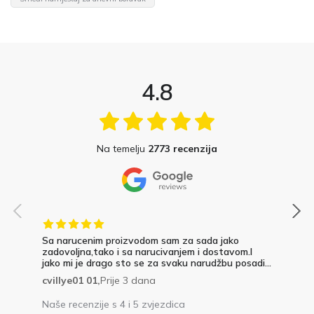
4.8
Na temelju
2773 recenzija
Sa narucenim proizvodom sam za sada jako
zadovoljna,tako i sa narucivanjem i dostavom.I
jako mi je drago sto se za svaku narudžbu posadi...
cvillye01 01,
Prije 3 dana
Naše recenzije s 4 i 5 zvjezdica