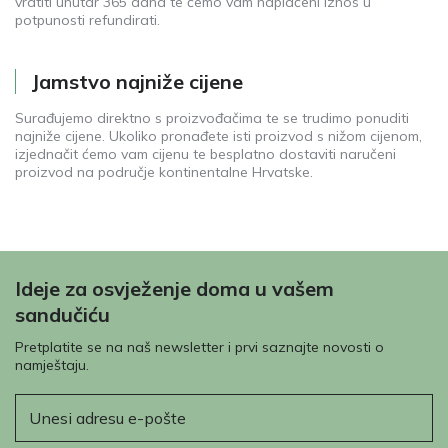
vratiti unutar 365 dana te ćemo vam naplaćeni iznos u
potpunosti refundirati.
Jamstvo najniže cijene
Surađujemo direktno s proizvođačima te se trudimo ponuditi
najniže cijene. Ukoliko pronađete isti proizvod s nižom cijenom,
izjednačit ćemo vam cijenu te besplatno dostaviti naručeni
proizvod na područje kontinentalne Hrvatske.
Ideje za osvježenje doma u vašem
sandučiću
Pretplatite se na naš newsletter i prvi saznajte novosti o
namještaju.
E-pošta