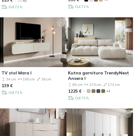
Od 72 h.
Od 72 h.
TV stol Mara I
Kutna garnitura TrendyNest
Ansera I
34 cm
160 cm
36 cm
85 cm
270 cm
173 cm
139
€
1225
€
+2
Od 72 h.
Od 72 h.