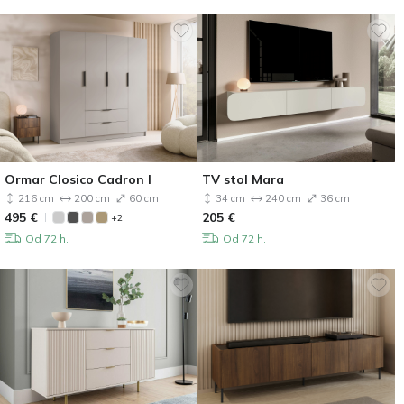
Ormar Closico Cadron I
TV stol Mara
216 cm
200 cm
60 cm
34 cm
240 cm
36 cm
495
€
205
€
+2
Od 72 h.
Od 72 h.