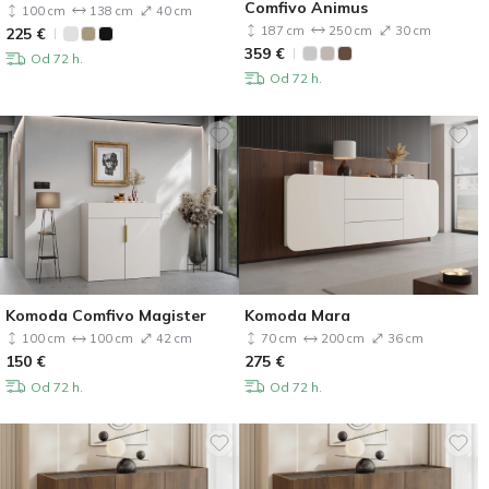
Comfivo Animus
100 cm
138 cm
40 cm
187 cm
250 cm
30 cm
225
€
359
€
Od 72 h.
Od 72 h.
Komoda Comfivo Magister
Komoda Mara
100 cm
100 cm
42 cm
70 cm
200 cm
36 cm
150
€
275
€
Od 72 h.
Od 72 h.