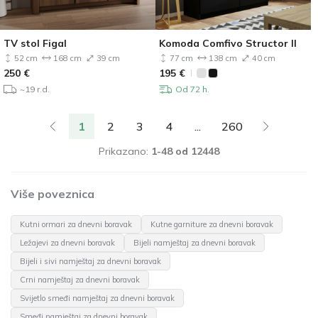
TV stol Figal
Komoda Comfivo Structor II
52 cm
168 cm
39 cm
77 cm
138 cm
40 cm
250
€
195
€
~19 r.d.
Od 72 h.
1
2
3
4
...
260
Prikazano:
1-48 od 12448
Više poveznica
Kutni ormari za dnevni boravak
Kutne garniture za dnevni boravak
Ležajevi za dnevni boravak
Bijeli namještaj za dnevni boravak
Bijeli i sivi namještaj za dnevni boravak
Crni namještaj za dnevni boravak
Svijetlo smeđi namještaj za dnevni boravak
Smeđi namještaj za dnevni boravak