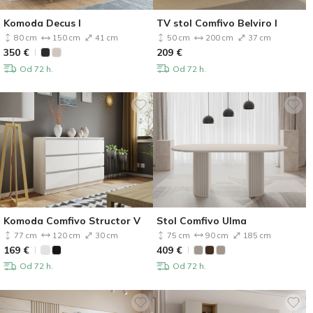
Komoda Decus I
TV stol Comfivo Belviro I
80 cm
150 cm
41 cm
50 cm
200 cm
37 cm
350
€
209
€
Od 72 h.
Od 72 h.
Komoda Comfivo Structor V
Stol Comfivo Ulma
77 cm
120 cm
30 cm
75 cm
90 cm
185 cm
169
€
409
€
Od 72 h.
Od 72 h.