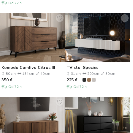
Od 72 h.
Komoda Comfivo Citrus III
TV stol Species
80 cm
154 cm
40 cm
31 cm
200 cm
30 cm
350
€
225
€
Od 72 h.
Od 72 h.