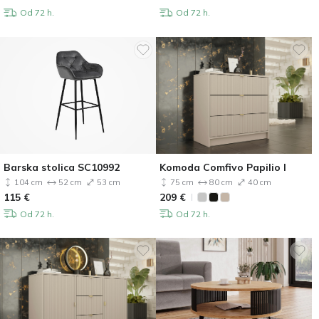
Od 72 h.
Od 72 h.
Barska stolica SC10992
Komoda Comfivo Papilio I
104 cm
52 cm
53 cm
75 cm
80 cm
40 cm
115
€
209
€
Od 72 h.
Od 72 h.