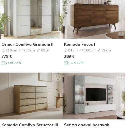
Ormar Comfivo Granium III
Komoda Focos I
210 cm
250 cm
60 cm
84 cm
160 cm
39 cm
779
€
389
€
Od 72 h.
Od 72 h.
Komoda Comfivo Structor III
Set za dnevni boravak