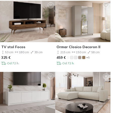
TV stol Focos
Ormar Closico Decoron II
53 cm
180 cm
39 cm
215 cm
150 cm
58 cm
325
€
459
€
+1
Od 72 h.
Od 72 h.