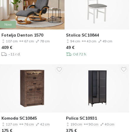
Novo
Fotelja Denton 1570
Stolica SC10844
107 cm
67 cm
78 cm
94 cm
43 cm
49 cm
409
€
49
€
~11 r.d.
Od 72 h.
Komoda SC10845
Polica SC10931
127 cm
76 cm
42 cm
190 cm
90 cm
40 cm
175
€
375
€