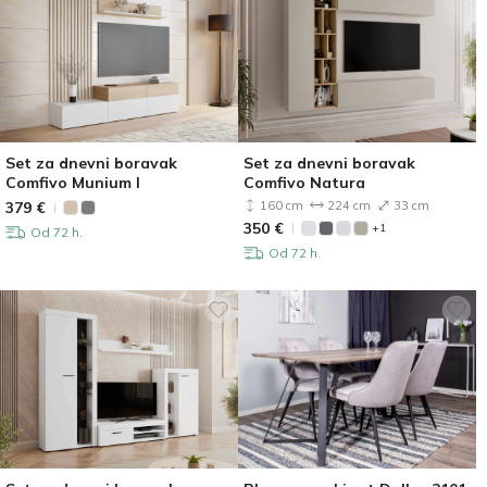
Set za dnevni boravak
Set za dnevni boravak
Comfivo Munium I
Comfivo Natura
379
€
160 cm
224 cm
33 cm
350
€
+1
Od 72 h.
Od 72 h.