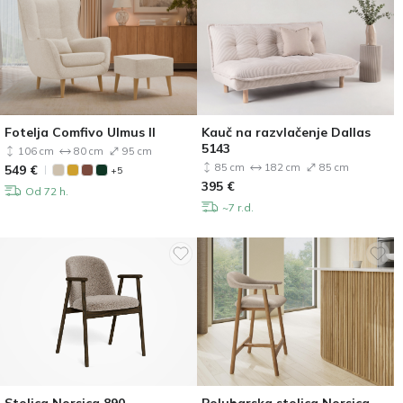
Fotelja Comfivo Ulmus II
Kauč na razvlačenje Dallas
5143
106 cm
80 cm
95 cm
85 cm
182 cm
85 cm
549
€
+5
395
€
Od 72 h.
~7 r.d.
Stolica Norsica 890
Polubarska stolica Norsica