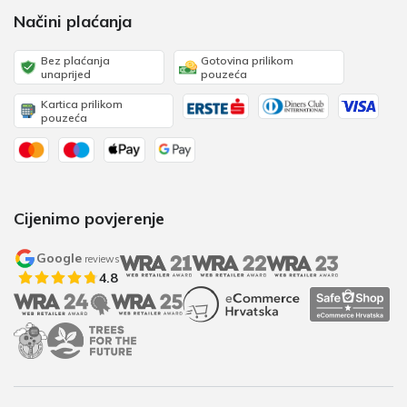
Načini plaćanja
Bez plaćanja
Gotovina prilikom
unaprijed
pouzeća
Kartica prilikom
pouzeća
Cijenimo povjerenje
Google
reviews
4.8