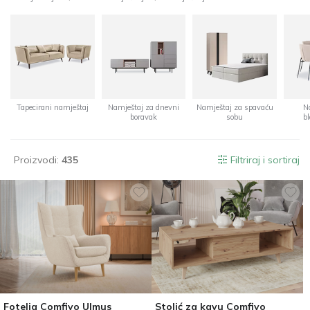
Tapecirani namještaj
Namještaj za dnevni
Namještaj za spavaću
N
boravak
sobu
b
Proizvodi:
435
Filtriraj i sortiraj
Fotelja Comfivo Ulmus
Stolić za kavu Comfivo