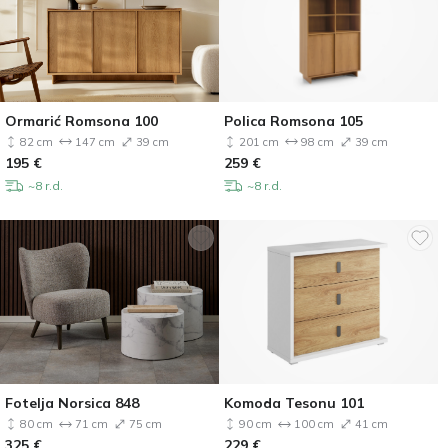
Ormarić Romsona 100
Polica Romsona 105
82 cm
147 cm
39 cm
201 cm
98 cm
39 cm
195
€
259
€
~8 r.d.
~8 r.d.
Fotelja Norsica 848
Komoda Tesonu 101
80 cm
71 cm
75 cm
90 cm
100 cm
41 cm
325
€
229
€