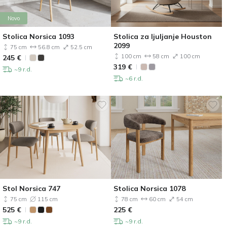
Novo
Stolica Norsica 1093
Stolica za ljuljanje Houston
2099
75 cm
56.8 cm
52.5 cm
100 cm
58 cm
100 cm
245
€
319
€
~9 r.d.
~6 r.d.
Stol Norsica 747
Stolica Norsica 1078
75 cm
115 cm
78 cm
60 cm
54 cm
525
€
225
€
~9 r.d.
~9 r.d.