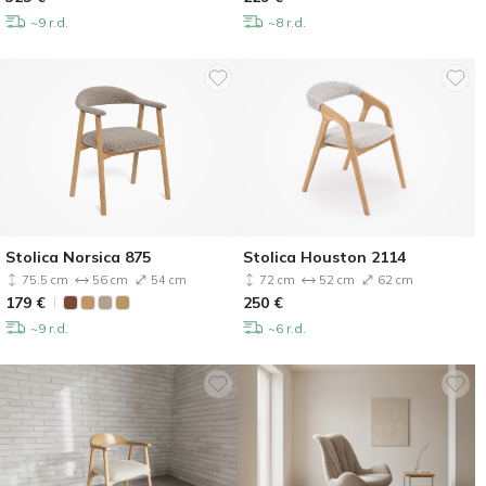
~9 r.d.
~8 r.d.
Stolica Norsica 875
Stolica Houston 2114
75.5 cm
56 cm
54 cm
72 cm
52 cm
62 cm
179
€
250
€
~9 r.d.
~6 r.d.