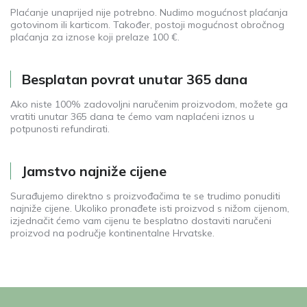
Plaćanje unaprijed nije potrebno. Nudimo mogućnost plaćanja
gotovinom ili karticom. Također, postoji mogućnost obročnog
plaćanja za iznose koji prelaze 100 €.
Besplatan povrat unutar 365 dana
Ako niste 100% zadovoljni naručenim proizvodom, možete ga
vratiti unutar 365 dana te ćemo vam naplaćeni iznos u
potpunosti refundirati.
Jamstvo najniže cijene
Surađujemo direktno s proizvođačima te se trudimo ponuditi
najniže cijene. Ukoliko pronađete isti proizvod s nižom cijenom,
izjednačit ćemo vam cijenu te besplatno dostaviti naručeni
proizvod na područje kontinentalne Hrvatske.