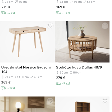
75 cm
65 cm
64 cm
66 cm
58 cm
279
€
169
€
~7 r.d.
~6 r.d.
Uredski stol Norsica Evasoni
Stolić za kavu Dallas 4879
104
50 cm
80 cm
74 cm
100 cm
45 cm
279
€
369
€
~7 r.d.
~9 r.d.