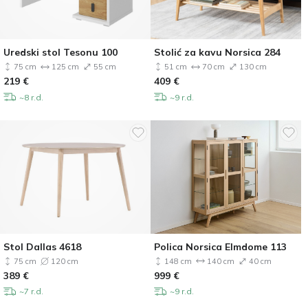
Uredski stol Tesonu 100
Stolić za kavu Norsica 284
75 cm
125 cm
55 cm
51 cm
70 cm
130 cm
219
€
409
€
~8 r.d.
~9 r.d.
Stol Dallas 4618
Polica Norsica Elmdome 113
75 cm
120 cm
148 cm
140 cm
40 cm
389
€
999
€
~7 r.d.
~9 r.d.