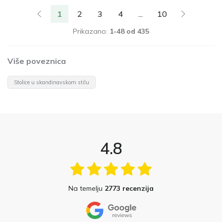
1
2
3
4
...
10
Prikazano:
1-48 od 435
Više poveznica
Stolice u skandinavskom stilu
4.8
Na temelju
2773 recenzija