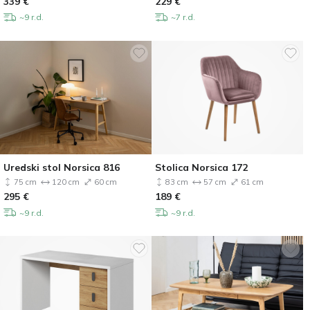
339
€
229
€
~9 r.d.
~7 r.d.
Uredski stol Norsica 816
Stolica Norsica 172
75 cm
120 cm
60 cm
83 cm
57 cm
61 cm
295
€
189
€
~9 r.d.
~9 r.d.