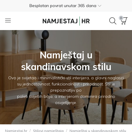
Besplatan povrat unutar 365 dana
01 8000 383
0
4.8
Besplatna dostava
Nije potrebno plaćanje unaprijed
Namještaj u
Besplatan povrat unutar 365 dana
skandinavskom stilu
01 8000 383
Ovo je svijetao i minimalistički stil interijera, a glavni naglasci
su jednostavnost, funkcionalnost i prirodnost. Stil je
4.8
prepoznatljiv po
paleti svijetlih boja, a interijerom dominira prirodno
osvjetljenje.
/
/
Namjestaj.hr
Stilovi namještaja
Namještaj u skandinavskom stilu