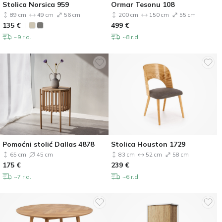
Stolica Norsica 959
Ormar Tesonu 108
89 cm
49 cm
56 cm
200 cm
150 cm
55 cm
135
€
499
€
~9 r.d.
~8 r.d.
Pomoćni stolić Dallas 4878
Stolica Houston 1729
65 cm
45 cm
83 cm
52 cm
58 cm
175
€
239
€
~7 r.d.
~6 r.d.