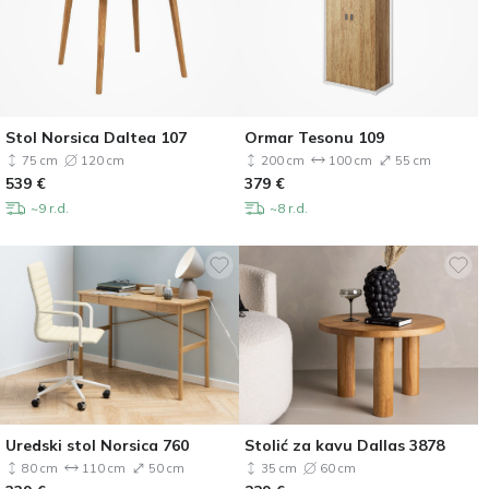
Stol Norsica Daltea 107
Ormar Tesonu 109
75 cm
120 cm
200 cm
100 cm
55 cm
539
€
379
€
~9 r.d.
~8 r.d.
Uredski stol Norsica 760
Stolić za kavu Dallas 3878
80 cm
110 cm
50 cm
35 cm
60 cm