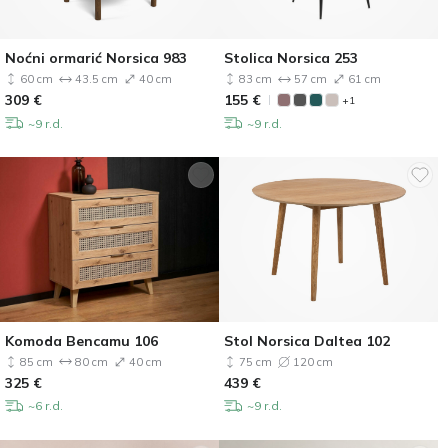
Noćni ormarić Norsica 983
Stolica Norsica 253
60 cm
43.5 cm
40 cm
83 cm
57 cm
61 cm
309
€
155
€
+1
~9 r.d.
~9 r.d.
Komoda Bencamu 106
Stol Norsica Daltea 102
85 cm
80 cm
40 cm
75 cm
120 cm
325
€
439
€
~6 r.d.
~9 r.d.