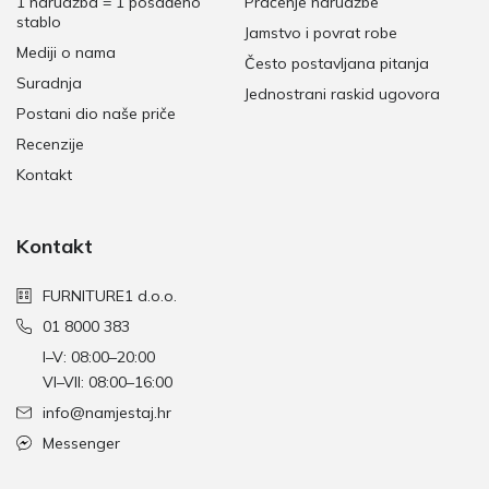
1 narudžba = 1 posađeno
Praćenje narudžbe
stablo
Jamstvo i povrat robe
Mediji o nama
Često postavljana pitanja
Suradnja
Jednostrani raskid ugovora
Postani dio naše priče
Recenzije
Kontakt
Kontakt
FURNITURE1 d.o.o.
01 8000 383
I–V: 08:00–20:00
VI–VII: 08:00–16:00
info@namjestaj.hr
Messenger