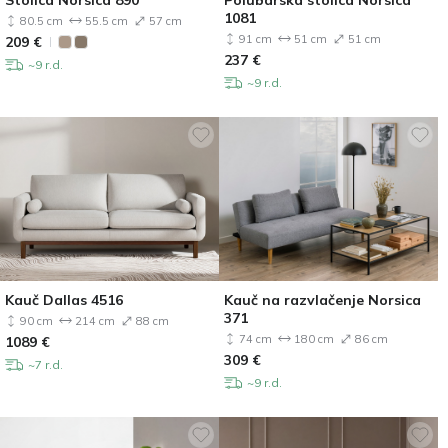
1081
80.5 cm
55.5 cm
57 cm
91 cm
51 cm
51 cm
209
€
237
€
~9 r.d.
~9 r.d.
Kauč Dallas 4516
Kauč na razvlačenje Norsica
371
90 cm
214 cm
88 cm
74 cm
180 cm
86 cm
1089
€
309
€
~7 r.d.
~9 r.d.