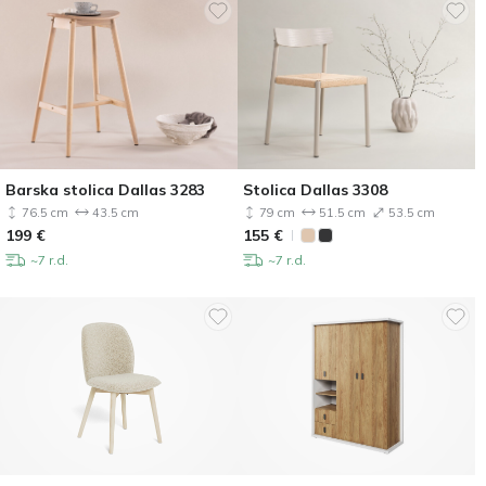
Barska stolica Dallas 3283
Stolica Dallas 3308
76.5 cm
43.5 cm
79 cm
51.5 cm
53.5 cm
199
€
155
€
~7 r.d.
~7 r.d.