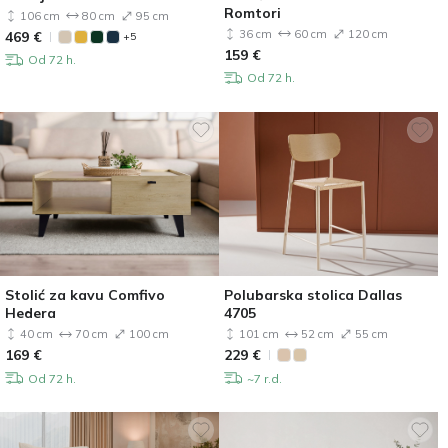
Romtori
106 cm
80 cm
95 cm
36 cm
60 cm
120 cm
469
€
+5
159
€
Od 72 h.
Od 72 h.
Stolić za kavu Comfivo
Polubarska stolica Dallas
Hedera
4705
40 cm
70 cm
100 cm
101 cm
52 cm
55 cm
169
€
229
€
Od 72 h.
~7 r.d.