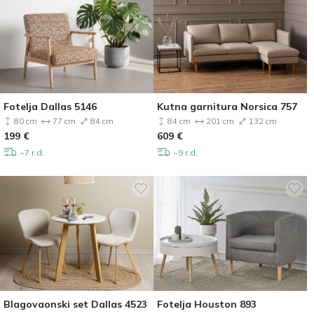
Fotelja Dallas 5146
Kutna garnitura Norsica 757
80 cm
77 cm
84 cm
84 cm
201 cm
132 cm
199
€
609
€
~7 r.d.
~9 r.d.
Blagovaonski set Dallas 4523
Fotelja Houston 893