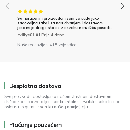
Sa narucenim proizvodom sam za sada jako
zadovoljna,tako i sa narucivanjem i dostavom.I
jako mi je drago sto se za svaku narudžbu posadi...
cvillye01 01,
Prije 4 dana
Naše recenzije s 4 i 5 zvjezdica
Besplatna dostava
Sve proizvode dostavljamo našom vlastitom dostavnom
službom besplatno diljem kontinentalne Hrvatske kako bismo
osigurali sigurnu isporuku našeg namještaja.
Plaćanje pouzećem