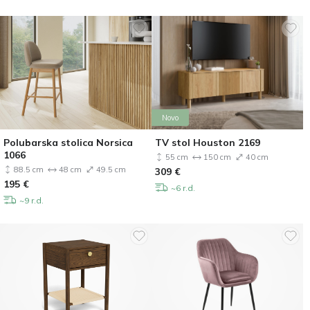
Novo
Polubarska stolica Norsica
TV stol Houston 2169
1066
55 cm
150 cm
40 cm
88.5 cm
48 cm
49.5 cm
309
€
195
€
~6 r.d.
~9 r.d.