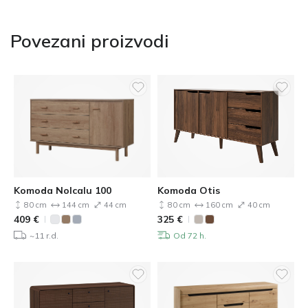
Povezani proizvodi
Komoda Nolcalu 100
Komoda Otis
80 cm
144 cm
44 cm
80 cm
160 cm
40 cm
409
€
325
€
~11 r.d.
Od 72 h.