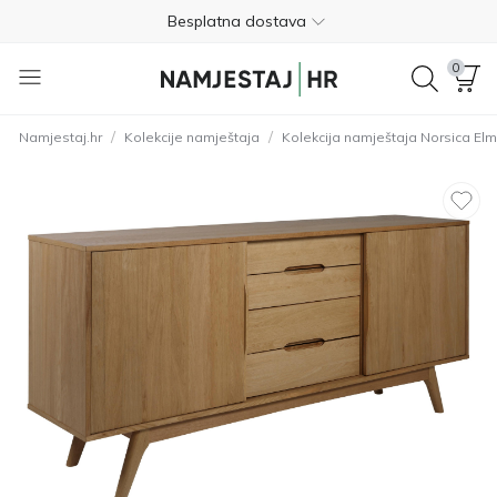
Besplatna dostava
Nije potrebno plaćanje unaprijed
0
Besplatan povrat unutar 365 dana
/
/
Namjestaj.hr
Kolekcije namještaja
Kolekcija namještaja Norsica E
01 8000 383
4.8
Besplatna dostava
Nije potrebno plaćanje unaprijed
Besplatan povrat unutar 365 dana
01 8000 383
4.8