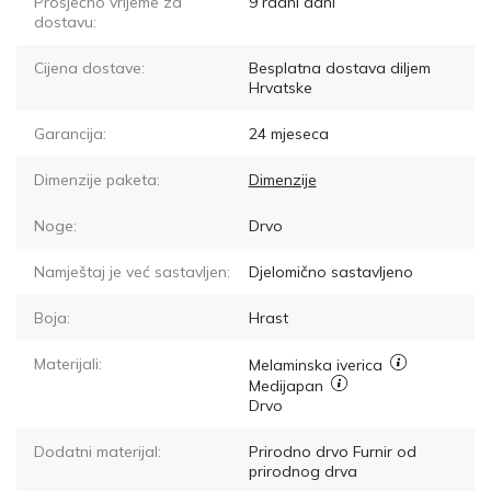
Prosječno vrijeme za
9
radni dani
dostavu:
Cijena dostave:
Besplatna dostava diljem
Hrvatske
Garancija:
24 mjeseca
Dimenzije paketa:
Dimenzije
Noge:
Drvo
Namještaj je već sastavljen:
Djelomično sastavljeno
Boja:
Hrast
Materijali:
Melaminska iverica
Medijapan
Drvo
Dodatni materijal:
Prirodno drvo Furnir od
prirodnog drva