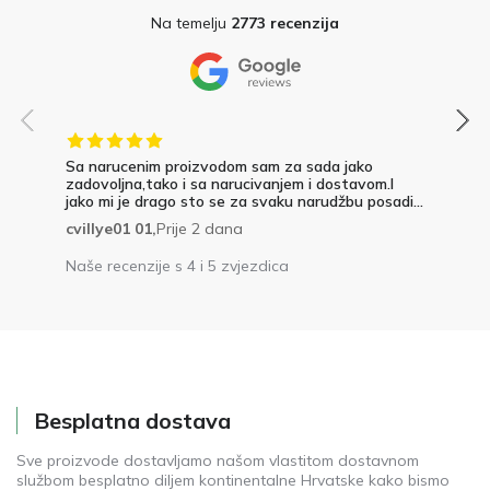
Na temelju
2773 recenzija
Sa narucenim proizvodom sam za sada jako
zadovoljna,tako i sa narucivanjem i dostavom.I
jako mi je drago sto se za svaku narudžbu posadi...
cvillye01 01,
Prije 2 dana
Naše recenzije s 4 i 5 zvjezdica
Besplatna dostava
Sve proizvode dostavljamo našom vlastitom dostavnom
službom besplatno diljem kontinentalne Hrvatske kako bismo