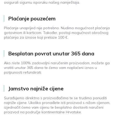
osigurali sigurnu isporuku našeg namještaja.
Plaćanje pouzećem
Plaćanje unaprijed nije potrebno. Nudimo mogućnost plaćanja
gotovinom ili karticom. Također, postoji mogućnost obročnog
plaćanja za iznose koji prelaze 100 €.
Besplatan povrat unutar 365 dana
Ako niste 100% zadovoljni naručenim proizvodom, možete ga
vratiti unutar 365 dana te ćemo vam naplaćeni iznos u
potpunosti refundirati.
Jamstvo najniže cijene
Surađujemo direktno s proizvođačima te se trudimo ponuditi
najniže cijene. Ukoliko pronađete isti proizvod s nižom cijenom,
izjednačit ćemo vam cijenu te besplatno dostaviti naručeni
proizvod na područje kontinentalne Hrvatske.