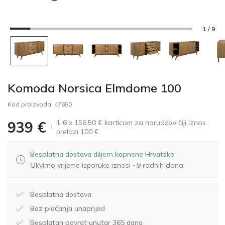
1 / 9
Komoda Norsica Elmdome 100
Kod proizvoda:
47650
ili 6 x 156.50 € karticom za narudžbe čiji iznos
939
€
prelazi 100 €
Besplatna dostava diljem kopnene Hrvatske
Okvirno vrijeme isporuke iznosi ~9 radnih dana
Besplatna dostava
Bez plaćanja unaprijed
Besplatan povrat unutar 365 dana