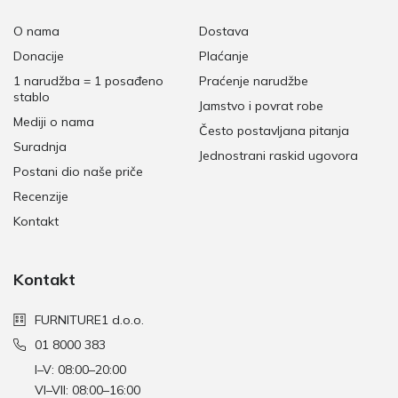
O nama
Dostava
Donacije
Plaćanje
1 narudžba = 1 posađeno
Praćenje narudžbe
stablo
Jamstvo i povrat robe
Mediji o nama
Često postavljana pitanja
Suradnja
Jednostrani raskid ugovora
Postani dio naše priče
Recenzije
Kontakt
Kontakt
FURNITURE1 d.o.o.
01 8000 383
I–V: 08:00–20:00
VI–VII: 08:00–16:00