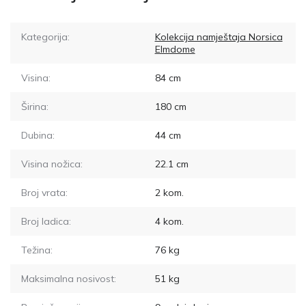
Kategorija:
Kolekcija namještaja Norsica
Elmdome
Visina:
84
cm
Širina:
180
cm
Dubina:
44
cm
Visina nožica:
22.1
cm
Broj vrata:
2
kom.
Broj ladica:
4
kom.
Težina:
76
kg
Maksimalna nosivost:
51
kg