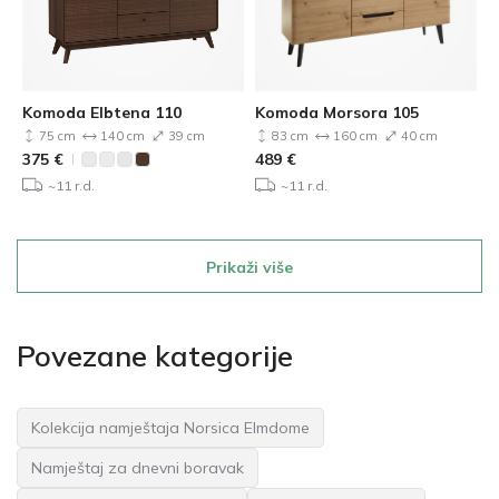
Komoda Elbtena 110
Komoda Morsora 105
75 cm
140 cm
39 cm
83 cm
160 cm
40 cm
375
€
489
€
~11 r.d.
~11 r.d.
Prikaži više
Povezane kategorije
Kolekcija namještaja Norsica Elmdome
Namještaj za dnevni boravak