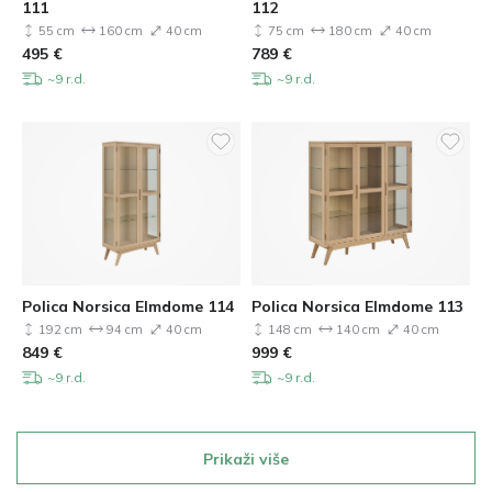
111
112
55 cm
160 cm
40 cm
75 cm
180 cm
40 cm
495
€
789
€
~9 r.d.
~9 r.d.
Polica Norsica Elmdome 114
Polica Norsica Elmdome 113
192 cm
94 cm
40 cm
148 cm
140 cm
40 cm
849
€
999
€
~9 r.d.
~9 r.d.
Prikaži više