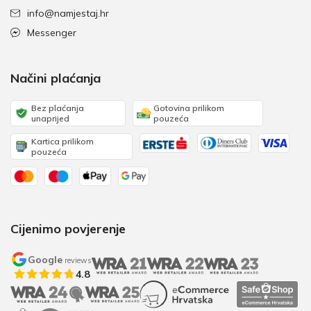
info@namjestaj.hr
Messenger
Načini plaćanja
Bez plaćanja
Gotovina prilikom
unaprijed
pouzeća
Kartica prilikom
pouzeća
Cijenimo povjerenje
Google
reviews
4.8