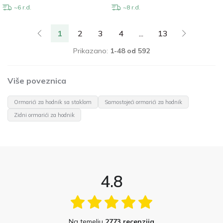
~6 r.d.
~8 r.d.
1
2
3
4
...
13
Prikazano:
1-48 od 592
Više poveznica
Ormarići za hodnik sa staklom
Samostojeći ormarići za hodnik
Zidni ormarići za hodnik
4.8
Na temelju
2773 recenzija