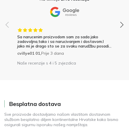
Sa narucenim proizvodom sam za sada jako
zadovoljna,tako i sa narucivanjem i dostavom.I
jako mi je drago sto se za svaku narudžbu posadi...
cvillye01 01,
Prije 3 dana
Naše recenzije s 4 i 5 zvjezdica
Besplatna dostava
Sve proizvode dostavljamo našom vlastitom dostavnom
službom besplatno diljem kontinentalne Hrvatske kako bismo
osigurali sigurnu isporuku našeg namještaja.