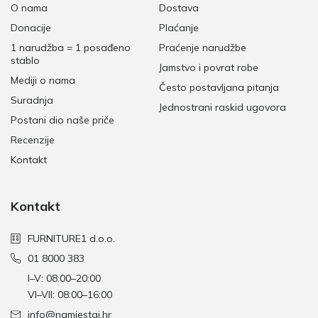
O nama
Dostava
Donacije
Plaćanje
1 narudžba = 1 posađeno
Praćenje narudžbe
stablo
Jamstvo i povrat robe
Mediji o nama
Često postavljana pitanja
Suradnja
Jednostrani raskid ugovora
Postani dio naše priče
Recenzije
Kontakt
Kontakt
FURNITURE1 d.o.o.
01 8000 383
I–V: 08:00–20:00
VI–VII: 08:00–16:00
info@namjestaj.hr