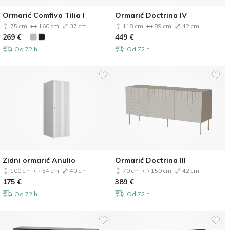
Ormarić Comfivo Tilia I
Ormarić Doctrina IV
75 cm
160 cm
37 cm
118 cm
89 cm
42 cm
269
€
449
€
Od 72 h.
Od 72 h.
Zidni ormarić Anulio
Ormarić Doctrina III
100 cm
34 cm
40 cm
70 cm
150 cm
42 cm
175
€
389
€
Od 72 h.
Od 72 h.