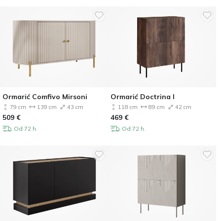
Ormarić Comfivo Mirsoni
Ormarić Doctrina I
79 cm
139 cm
43 cm
118 cm
89 cm
42 cm
509
€
469
€
Od 72 h.
Od 72 h.