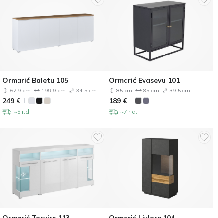
Ormarić Baletu 105
Ormarić Evasevu 101
67.9 cm
199.9 cm
34.5 cm
85 cm
85 cm
39.5 cm
249
€
189
€
~6 r.d.
~7 r.d.
Ormarić Torvire 113
Ormarić Livlore 104