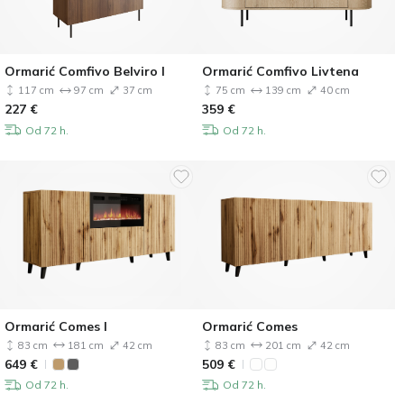
Ormarić Comfivo Belviro I
Ormarić Comfivo Livtena
117 cm
97 cm
37 cm
75 cm
139 cm
40 cm
227
€
359
€
Od 72 h.
Od 72 h.
Ormarić Comes I
Ormarić Comes
83 cm
181 cm
42 cm
83 cm
201 cm
42 cm
649
€
509
€
Od 72 h.
Od 72 h.