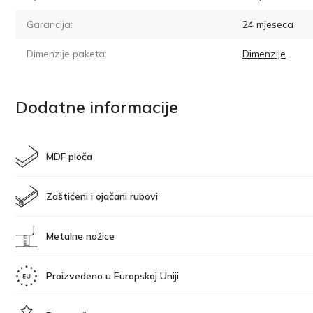
Garancija:
24 mjeseca
Dimenzije paketa:
Dimenzije
Dodatne informacije
MDF ploča
Zaštićeni i ojačani rubovi
Metalne nožice
Proizvedeno u Europskoj Uniji