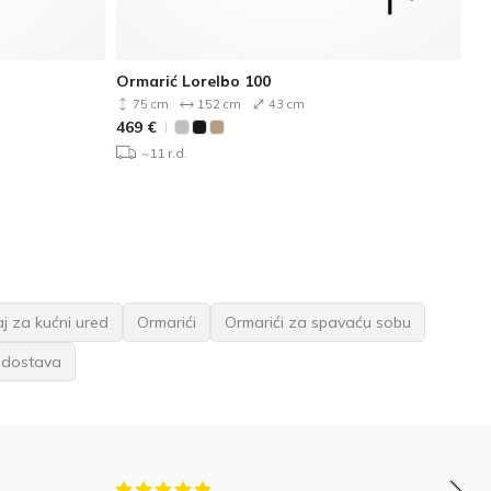
Ormarić Lorelbo 100
Or
75 cm
152 cm
43 cm
469
€
27
~11 r.d.
j za kućni ured
Ormarići
Ormarići za spavaću sobu
 dostava