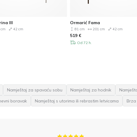
ina III
Ormarić Fama
 cm
42 cm
81 cm
201 cm
42 cm
519
€
Od 72 h.
Namještaj za spavaću sobu
Namještaj za hodnik
Namješta
nevni boravak
Namještaj s utorima ili rebrastim letvicama
Brza