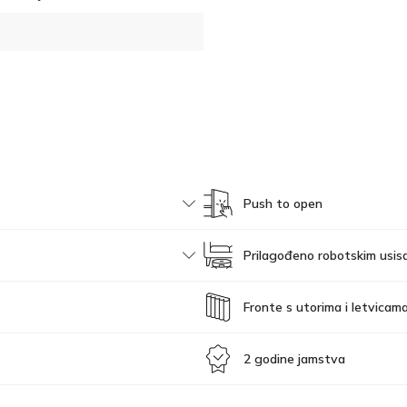
Push to open
Prilagođeno robotskim usis
Fronte s utorima i letvicam
2 godine jamstva