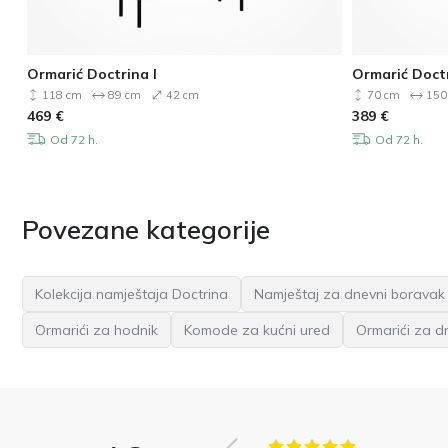
Ormarić Doctrina I
Ormarić Doctr
118 cm
89 cm
42 cm
70 cm
150
469
€
389
€
Od 72 h.
Od 72 h.
Povezane kategorije
Kolekcija namještaja Doctrina
Namještaj za dnevni boravak
Ormarići za hodnik
Komode za kućni ured
Ormarići za d