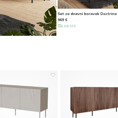
Set za dnevni boravak Doctrina
969
€
Od 72 h.