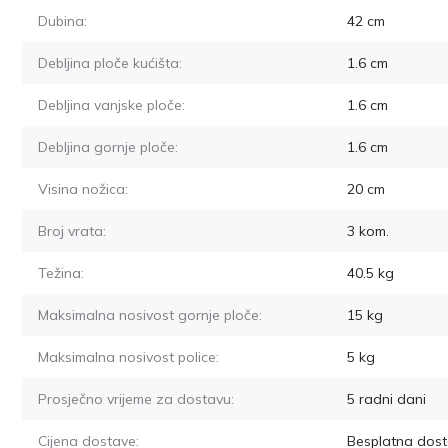
Dubina:
42
cm
Debljina ploče kućišta:
1.6
cm
Debljina vanjske ploče:
1.6
cm
Debljina gornje ploče:
1.6
cm
Visina nožica:
20
cm
Broj vrata:
3
kom.
Težina:
40.5
kg
Maksimalna nosivost gornje ploče:
15
kg
Maksimalna nosivost police:
5
kg
Prosječno vrijeme za dostavu:
5
radni dani
Cijena dostave:
Besplatna dost