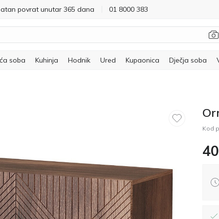
latan povrat unutar 365 dana
01 8000 383
ća soba
Kuhinja
Hodnik
Ured
Kupaonica
Dječja soba
Or
Kod p
40