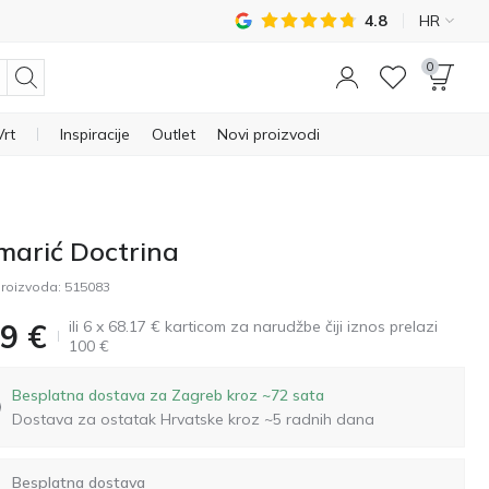
4.8
HR
0
Vrt
Inspiracije
Outlet
Novi proizvodi
marić Doctrina
roizvoda:
515083
ili 6 x 68.17 € karticom za narudžbe čiji iznos prelazi
9
€
100 €
Besplatna dostava za Zagreb kroz ~72 sata
Dostava za ostatak Hrvatske kroz ~5 radnih dana
Besplatna dostava