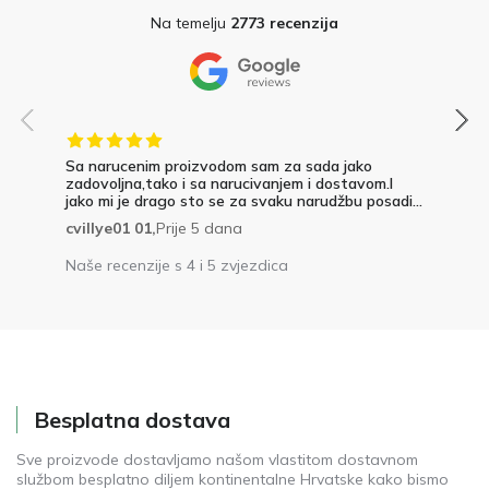
Na temelju
2773 recenzija
Sa narucenim proizvodom sam za sada jako
zadovoljna,tako i sa narucivanjem i dostavom.I
jako mi je drago sto se za svaku narudžbu posadi...
cvillye01 01,
Prije 5 dana
Naše recenzije s 4 i 5 zvjezdica
Besplatna dostava
Sve proizvode dostavljamo našom vlastitom dostavnom
službom besplatno diljem kontinentalne Hrvatske kako bismo