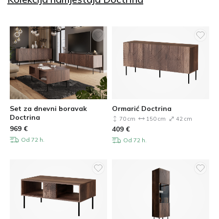
Set za dnevni boravak
Ormarić Doctrina
Doctrina
70 cm
150 cm
42 cm
969
€
409
€
Od 72 h.
Od 72 h.