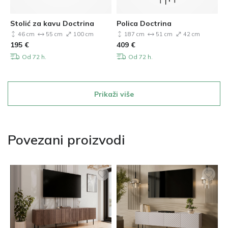
Stolić za kavu Doctrina
Polica Doctrina
46 cm
55 cm
100 cm
187 cm
51 cm
42 cm
195
€
409
€
Od 72 h.
Od 72 h.
Prikaži više
Povezani proizvodi