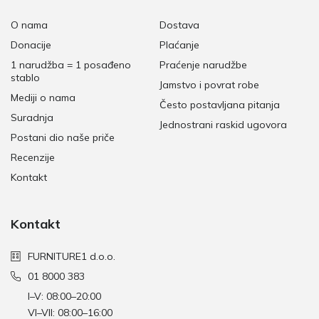
O nama
Dostava
Donacije
Plaćanje
1 narudžba = 1 posađeno
Praćenje narudžbe
stablo
Jamstvo i povrat robe
Mediji o nama
Često postavljana pitanja
Suradnja
Jednostrani raskid ugovora
Postani dio naše priče
Recenzije
Kontakt
Kontakt
FURNITURE1 d.o.o.
01 8000 383
I–V: 08:00–20:00
VI–VII: 08:00–16:00