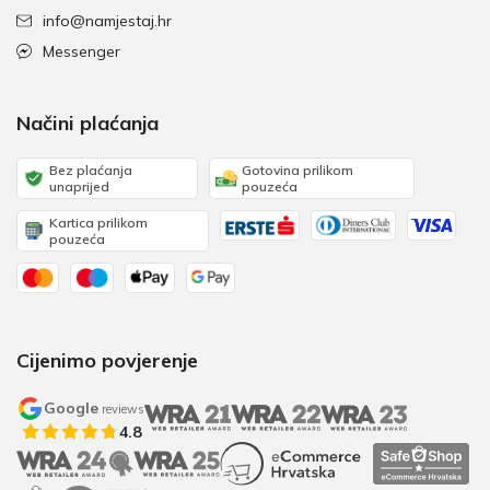
info@namjestaj.hr
Messenger
Načini plaćanja
Bez plaćanja
Gotovina prilikom
unaprijed
pouzeća
Kartica prilikom
pouzeća
Cijenimo povjerenje
Google
reviews
4.8