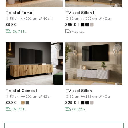
TV stol Fama I
TV stol Sillen I
58 cm
201 cm
40 cm
59 cm
200 cm
40 cm
399
€
395
€
Od 72 h.
~11 r.d.
TV stol Comes I
TV stol Sillen
53 cm
201 cm
42 cm
59 cm
166 cm
40 cm
389
€
329
€
Od 72 h.
Od 72 h.