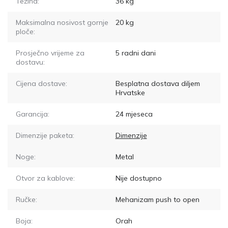
Težina:
36
kg
Maksimalna nosivost gornje
20
kg
ploče:
Prosječno vrijeme za
5
radni dani
dostavu:
Cijena dostave:
Besplatna dostava diljem
Hrvatske
Garancija:
24 mjeseca
Dimenzije paketa:
Dimenzije
Noge:
Metal
Otvor za kablove:
Nije dostupno
Ručke:
Mehanizam push to open
Boja:
Orah