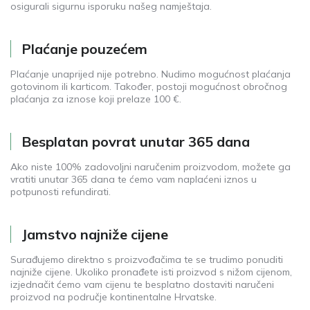
osigurali sigurnu isporuku našeg namještaja.
Plaćanje pouzećem
Plaćanje unaprijed nije potrebno. Nudimo mogućnost plaćanja
gotovinom ili karticom. Također, postoji mogućnost obročnog
plaćanja za iznose koji prelaze 100 €.
Besplatan povrat unutar 365 dana
Ako niste 100% zadovoljni naručenim proizvodom, možete ga
vratiti unutar 365 dana te ćemo vam naplaćeni iznos u
potpunosti refundirati.
Jamstvo najniže cijene
Surađujemo direktno s proizvođačima te se trudimo ponuditi
najniže cijene. Ukoliko pronađete isti proizvod s nižom cijenom,
izjednačit ćemo vam cijenu te besplatno dostaviti naručeni
proizvod na područje kontinentalne Hrvatske.