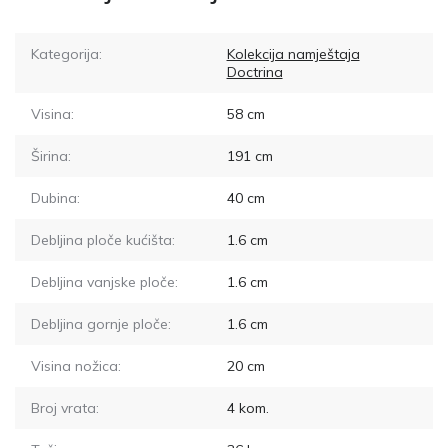
Kategorija:
Kolekcija namještaja
Doctrina
Visina:
58
cm
Širina:
191
cm
Dubina:
40
cm
Debljina ploče kućišta:
1.6
cm
Debljina vanjske ploče:
1.6
cm
Debljina gornje ploče:
1.6
cm
Visina nožica:
20
cm
Broj vrata:
4
kom.