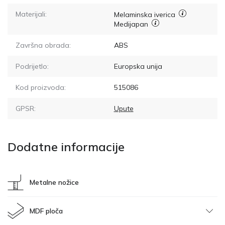
Materijali:
Melaminska iverica
Medijapan
Završna obrada:
ABS
Podrijetlo:
Europska unija
Kod proizvoda:
515086
GPSR:
Upute
Dodatne informacije
Metalne nožice
MDF ploča