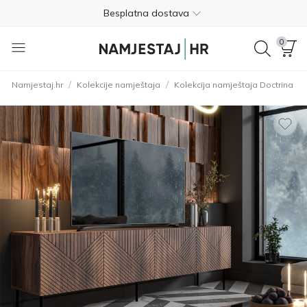
Besplatna dostava
Nije potrebno plaćanje unaprijed
0
Besplatan povrat unutar 365 dana
/
/
Namjestaj.hr
Kolekcije namještaja
Kolekcija namještaja Doctrina
01 8000 383
4.8
Besplatna dostava
Nije potrebno plaćanje unaprijed
Besplatan povrat unutar 365 dana
01 8000 383
4.8