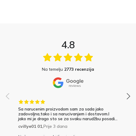
4.8
Na temelju
2773 recenzija
Sa narucenim proizvodom sam za sada jako
zadovoljna,tako i sa narucivanjem i dostavom.I
jako mi je drago sto se za svaku narudžbu posadi...
cvillye01 01,
Prije 3 dana