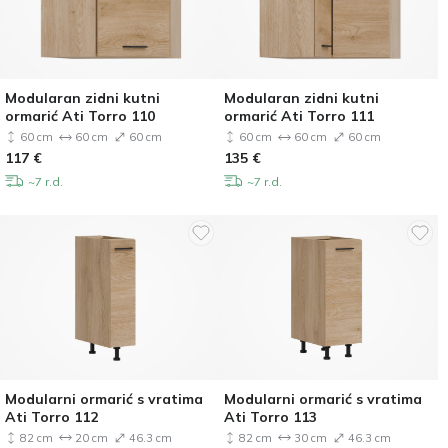
Modularan zidni kutni
Modularan zidni kutni
ormarić Ati Torro 110
ormarić Ati Torro 111
60 cm
60 cm
60 cm
60 cm
60 cm
60 cm
117
€
135
€
~7 r.d.
~7 r.d.
Modularni ormarić s vratima
Modularni ormarić s vratima
Ati Torro 112
Ati Torro 113
82 cm
20 cm
46.3 cm
82 cm
30 cm
46.3 cm