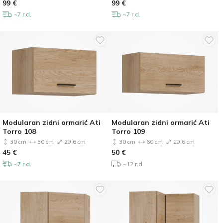
99
€
99
€
~7 r.d.
~7 r.d.
Modularan zidni ormarić Ati
Modularan zidni ormarić Ati
Torro 108
Torro 109
30 cm
50 cm
29.6 cm
30 cm
60 cm
29.6 cm
45
€
50
€
~7 r.d.
~12 r.d.