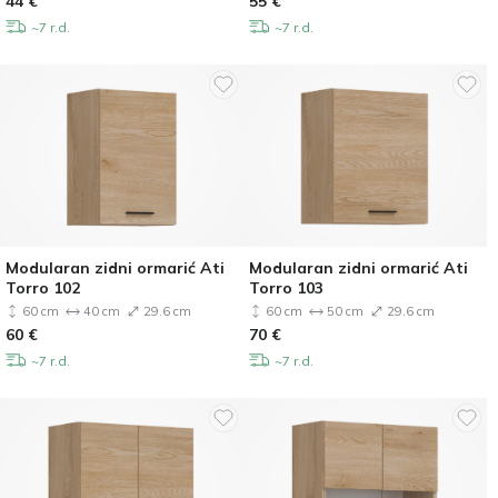
44
€
55
€
~7 r.d.
~7 r.d.
Modularan zidni ormarić Ati
Modularan zidni ormarić Ati
Torro 102
Torro 103
60 cm
40 cm
29.6 cm
60 cm
50 cm
29.6 cm
60
€
70
€
~7 r.d.
~7 r.d.