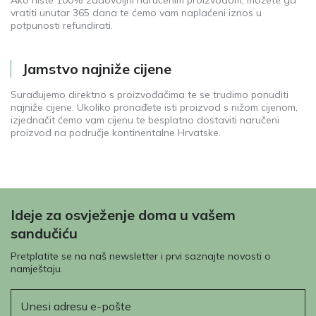
vratiti unutar 365 dana te ćemo vam naplaćeni iznos u
potpunosti refundirati.
Jamstvo najniže cijene
Surađujemo direktno s proizvođačima te se trudimo ponuditi
najniže cijene. Ukoliko pronađete isti proizvod s nižom cijenom,
izjednačit ćemo vam cijenu te besplatno dostaviti naručeni
proizvod na područje kontinentalne Hrvatske.
Ideje za osvježenje doma u vašem
sandučiću
Pretplatite se na naš newsletter i prvi saznajte novosti o
namještaju.
E-pošta