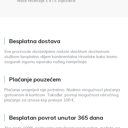
Naše recenzije s 4 i 5 zvjezdica
Besplatna dostava
Sve proizvode dostavljamo našom vlastitom dostavnom
službom besplatno diljem kontinentalne Hrvatske kako bismo
osigurali sigurnu isporuku našeg namještaja.
Plaćanje pouzećem
Plaćanje unaprijed nije potrebno. Nudimo mogućnost plaćanja
gotovinom ili karticom. Također, postoji mogućnost obročnog
plaćanja za iznose koji prelaze 100 €.
Besplatan povrat unutar 365 dana
Ako niste 100% zadovoljni naručenim proizvodom, možete ga