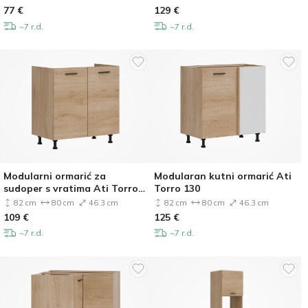
77
€
129
€
~7 r.d.
~7 r.d.
Modularni ormarić za
Modularan kutni ormarić Ati
sudoper s vratima Ati Torro
Torro 130
123
82 cm
80 cm
46.3 cm
82 cm
80 cm
46.3 cm
109
€
125
€
~7 r.d.
~7 r.d.