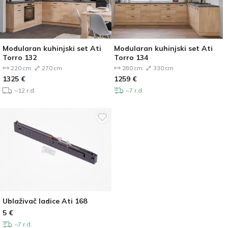
Modularan kuhinjski set Ati
Modularan kuhinjski set Ati
Torro 132
Torro 134
220 cm
270 cm
280 cm
330 cm
1325
€
1259
€
~12 r.d.
~7 r.d.
Ublaživač ladice Ati 168
5
€
~7 r.d.