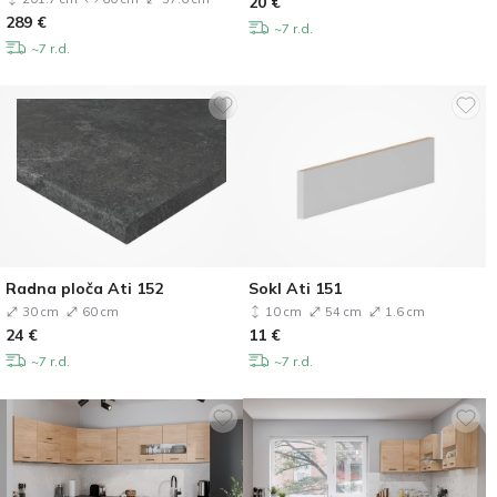
20
€
289
€
~7 r.d.
~7 r.d.
Radna ploča Ati 152
Sokl Ati 151
30 cm
60 cm
10 cm
54 cm
1.6 cm
24
€
11
€
~7 r.d.
~7 r.d.