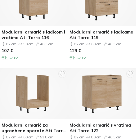
Modularni ormarić s ladicom i
Modularni ormarić s ladicama
vratima Ati Torro 116
Ati Torro 119
82 cm
50 cm
46.3 cm
82 cm
60 cm
46.3 cm
107
€
129
€
~7 r.d.
~7 r.d.
Modularni ormarić za
Modularni ormarić s vratima
ugradbene aparate Ati Torro
Ati Torro 122
120
82 cm
60 cm
51.8 cm
82 cm
80 cm
46.3 cm