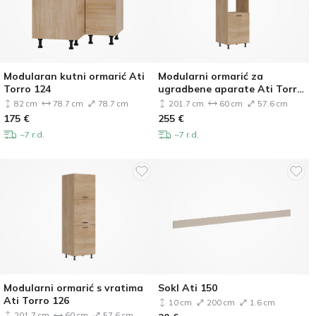
Modularan kutni ormarić Ati
Modularni ormarić za
Torro 124
ugradbene aparate Ati Torro
125
82 cm
78.7 cm
78.7 cm
201.7 cm
60 cm
57.6 cm
175
€
255
€
~7 r.d.
~7 r.d.
Modularni ormarić s vratima
Sokl Ati 150
Ati Torro 126
10 cm
200 cm
1.6 cm
201.7 cm
60 cm
57.6 cm