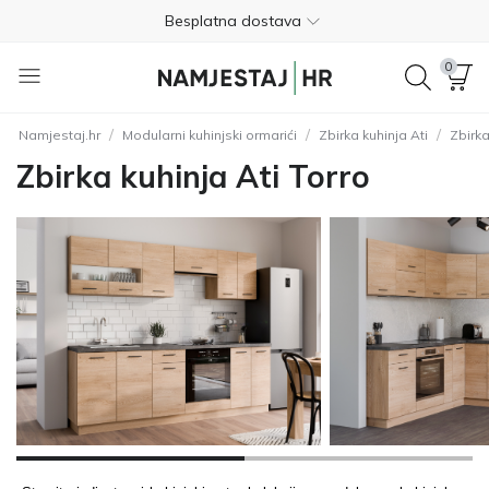
Nije potrebno plaćanje unaprijed
0
Besplatan povrat unutar 365 dana
01 8000 383
/
/
/
Namjestaj.hr
Modularni kuhinjski ormarići
Zbirka kuhinja Ati
Zbirka
4.8
Zbirka kuhinja Ati Torro
Besplatna dostava
Nije potrebno plaćanje unaprijed
Besplatan povrat unutar 365 dana
01 8000 383
4.8