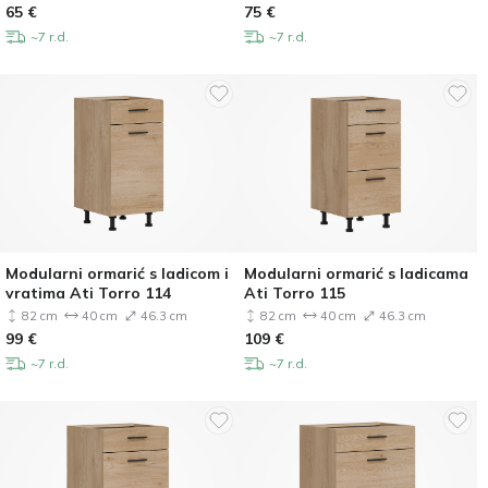
65
€
75
€
~7 r.d.
~7 r.d.
Modularni ormarić s ladicom i
Modularni ormarić s ladicama
vratima Ati Torro 114
Ati Torro 115
82 cm
40 cm
46.3 cm
82 cm
40 cm
46.3 cm
99
€
109
€
~7 r.d.
~7 r.d.