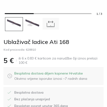
1 / 3
Ublaživač ladice Ati 168
Kod proizvoda:
628810
ili 6 x 0.83 € karticom za narudžbe čiji iznos prelazi
5
€
100 €
Besplatna dostava diljem kopnene Hrvatske
Okvirno vrijeme isporuke iznosi ~7 radnih dana
Besplatna dostava
Bez plaćanja unaprijed
Besplatan povrat unutar 365 dana