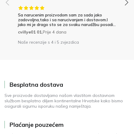
Sa narucenim proizvodom sam za sada jako
zadovoljna,tako i sa narucivanjem i dostavom.I
jako mi je drago sto se za svaku narudžbu posadi...
cvillye01 01,
Prije 4 dana
Naše recenzije s 4 i 5 zvjezdica
Besplatna dostava
Sve proizvode dostavljamo našom vlastitom dostavnom
službom besplatno diljem kontinentalne Hrvatske kako bismo
osigurali sigurnu isporuku našeg namještaja.
Plaćanje pouzećem