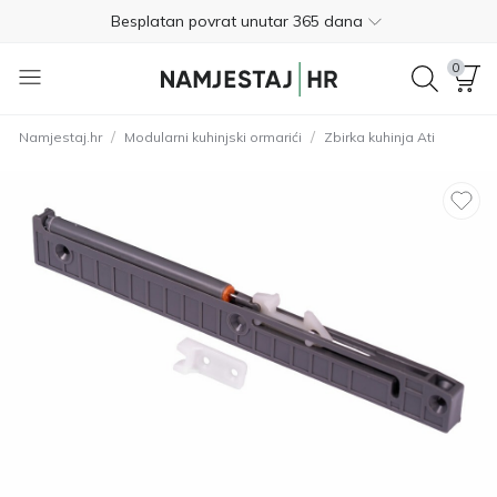
Besplatan povrat unutar 365 dana
01 8000 383
0
4.8
/
/
Namjestaj.hr
Modularni kuhinjski ormarići
Zbirka kuhinja Ati
Besplatna dostava
Nije potrebno plaćanje unaprijed
Besplatan povrat unutar 365 dana
01 8000 383
4.8