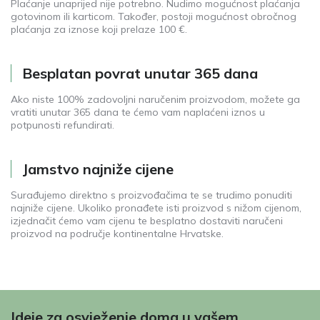
Plaćanje unaprijed nije potrebno. Nudimo mogućnost plaćanja
gotovinom ili karticom. Također, postoji mogućnost obročnog
plaćanja za iznose koji prelaze 100 €.
Besplatan povrat unutar 365 dana
Ako niste 100% zadovoljni naručenim proizvodom, možete ga
vratiti unutar 365 dana te ćemo vam naplaćeni iznos u
potpunosti refundirati.
Jamstvo najniže cijene
Surađujemo direktno s proizvođačima te se trudimo ponuditi
najniže cijene. Ukoliko pronađete isti proizvod s nižom cijenom,
izjednačit ćemo vam cijenu te besplatno dostaviti naručeni
proizvod na područje kontinentalne Hrvatske.
Ideje za osvježenje doma u vašem