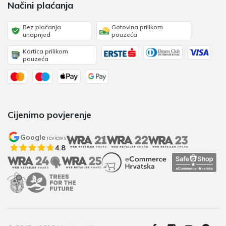
Načini plaćanja
Bez plaćanja
Gotovina prilikom
unaprijed
pouzeća
Kartica prilikom
pouzeća
Cijenimo povjerenje
Google
reviews
4.8