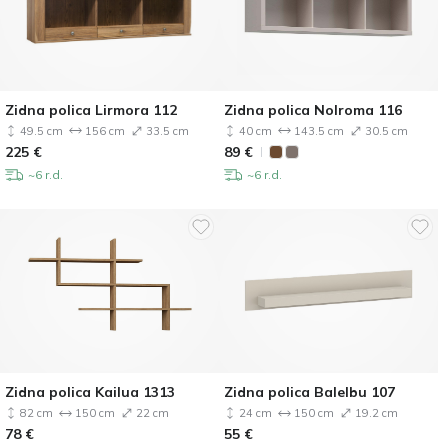
Zidna polica Lirmora 112
Zidna polica Nolroma 116
49.5 cm
156 cm
33.5 cm
40 cm
143.5 cm
30.5 cm
225
€
89
€
~6 r.d.
~6 r.d.
Zidna polica Kailua 1313
Zidna polica Balelbu 107
82 cm
150 cm
22 cm
24 cm
150 cm
19.2 cm
78
€
55
€