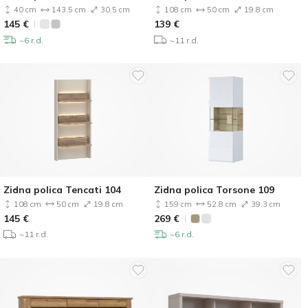
40 cm
143.5 cm
30.5 cm
108 cm
50 cm
19.8 cm
145
€
139
€
~6 r.d.
~11 r.d.
Zidna polica Tencati 104
Zidna polica Torsone 109
108 cm
50 cm
19.8 cm
159 cm
52.8 cm
39.3 cm
145
€
269
€
~11 r.d.
~6 r.d.