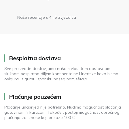
Naše recenzije s 4 i 5 zvjezdica
Besplatna dostava
Sve proizvode dostavljamo našom vlastitom dostavnom
službom besplatno diljem kontinentalne Hrvatske kako bismo
osigurali sigurnu isporuku našeg namještaja.
Plaćanje pouzećem
Plaćanje unaprijed nije potrebno. Nudimo mogućnost plaćanja
gotovinom ili karticom. Također, postoji mogućnost obročnog
plaćanja za iznose koji prelaze 100 €.