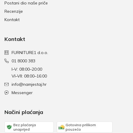
Postani dio naše priče
Recenzije
Kontakt
Kontakt
FURNITURE1 d.o.o.
01 8000 383
I–V: 08:00–20:00
VI–VII: 08:00–16:00
info@namjestaj.hr
Messenger
Načini plaćanja
Bez plaćanja
Gotovina prilikom
unaprijed
pouzeća