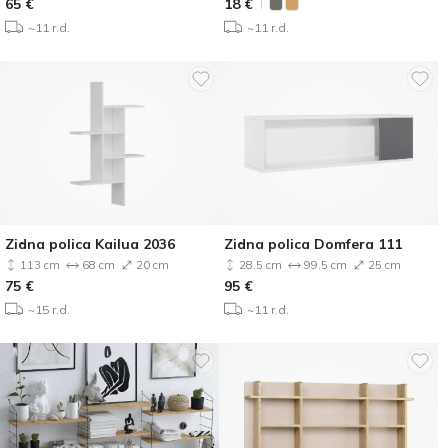
65
€
18
€
~11 r.d.
~11 r.d.
Zidna polica Kailua 2036
Zidna polica Domfera 111
113 cm
68 cm
20 cm
28.5 cm
99.5 cm
25 cm
75
€
95
€
~15 r.d.
~11 r.d.