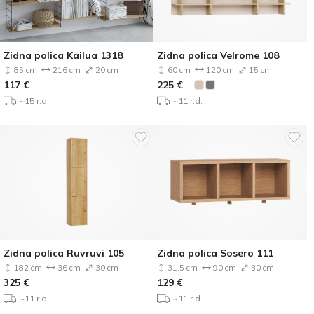
Zidna polica Kailua 1318
Zidna polica Velrome 108
85 cm
216 cm
20 cm
60 cm
120 cm
15 cm
117
€
225
€
~15 r.d.
~11 r.d.
Zidna polica Ruvruvi 105
Zidna polica Sosero 111
182 cm
36 cm
30 cm
31.5 cm
90 cm
30 cm
325
€
129
€
~11 r.d.
~11 r.d.