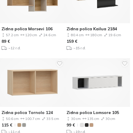
Zidna polica Morsevi 106
Zidna polica Kailua 2184
57.2 cm
120 cm
24.6 cm
80.4 cm
180 cm
19.6 cm
89
€
159
€
~12 r.d.
~15 r.d.
Zidna polica Tornolo 124
Zidna polica Lomsore 105
50.6 cm
100.7 cm
33.5 cm
30 cm
135 cm
30 cm
115
€
99
€
~11 r.d.
~19 r.d.