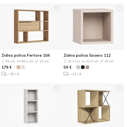
Zidna polica Fertore 104
Zidna polica Sosero 112
81 cm
90.1 cm
22 cm
31.5 cm
31.5 cm
30 cm
179
€
59
€
~15 r.d.
~11 r.d.