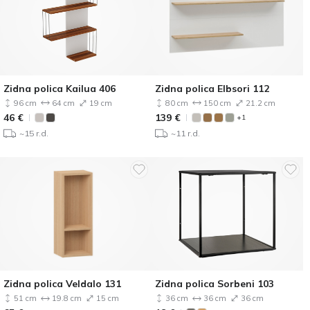
Zidna polica Kailua 406
Zidna polica Elbsori 112
96 cm
64 cm
19 cm
80 cm
150 cm
21.2 cm
46
€
139
€
+1
~15 r.d.
~11 r.d.
Zidna polica Veldalo 131
Zidna polica Sorbeni 103
51 cm
19.8 cm
15 cm
36 cm
36 cm
36 cm