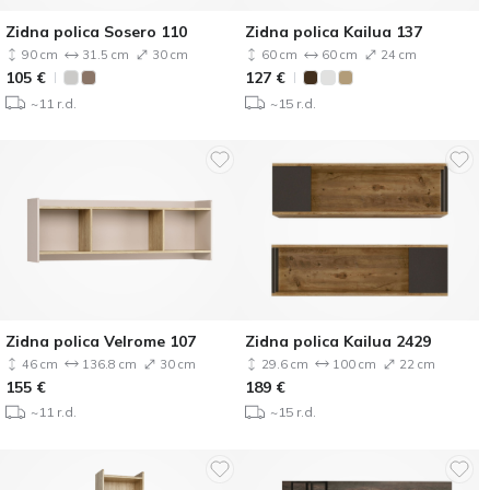
Zidna polica Sosero 110
Zidna polica Kailua 137
90 cm
31.5 cm
30 cm
60 cm
60 cm
24 cm
105
€
127
€
~11 r.d.
~15 r.d.
Zidna polica Velrome 107
Zidna polica Kailua 2429
46 cm
136.8 cm
30 cm
29.6 cm
100 cm
22 cm
155
€
189
€
~11 r.d.
~15 r.d.