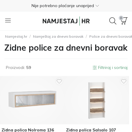
Nije potrebno plaćanje unaprijed
Besplatan povrat unutar 365 dana
0
01 8000 383
/
/
Namjestaj.hr
Namještaj za dnevni boravak
Police za dnevni borava
4.8
Zidne police za dnevni boravak
Besplatna dostava
Nije potrebno plaćanje unaprijed
Proizvodi:
59
Filtriraj i sortiraj
Besplatan povrat unutar 365 dana
01 8000 383
4.8
Zidna polica Nolroma 136
Zidna polica Salsalo 107