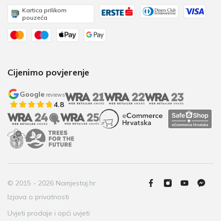
Kartica prilikom
pouzeća
Cijenimo povjerenje
Google
reviews
4.8
© 2015 - 2026 Namjestaj.hr
Izjava o privatnosti
Uvjeti prodaje i opći uvjeti