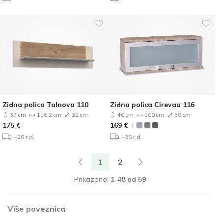
Zidna polica Talnova 110
Zidna polica Cirevau 116
37 cm
116.2 cm
22 cm
40 cm
100 cm
30 cm
175
€
169
€
~20 r.d.
~25 r.d.
1
2
Prikazano:
1-48 od 59
Više poveznica