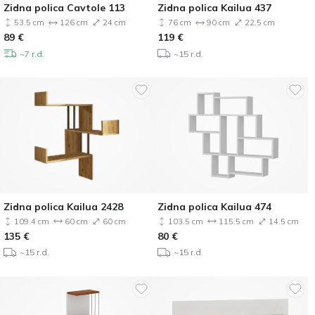
Zidna polica Cavtole 113
Zidna polica Kailua 437
53.5 cm
126 cm
24 cm
76 cm
90 cm
22.5 cm
89
€
119
€
~7 r.d.
~15 r.d.
Zidna polica Kailua 2428
Zidna polica Kailua 474
109.4 cm
60 cm
60 cm
103.5 cm
115.5 cm
14.5 cm
135
€
80
€
~15 r.d.
~15 r.d.