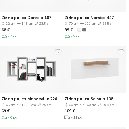
Zidna polica Dorvela 107
Zidna polica Norsica 447
22 cm
148 cm
23.5 cm
79 cm
191 cm
25.5 cm
68
€
99
€
~7 r.d.
~9 r.d.
Zidna polica Mandeville 226
Zidna polica Salsalo 108
65 cm
129.5 cm
20 cm
60 cm
160 cm
19.8 cm
69
€
109
€
~6 r.d.
~11 r.d.