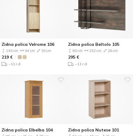
Zidna polica Velrome 106
Zidna polica Beltolo 105
140 cm
44 cm
30 cm
90 cm
152 cm
26 cm
219
€
295
€
~11 r.d.
~11 r.d.
Zidna polica Elbelba 104
Zidna polica Nutese 101