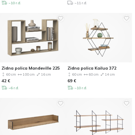
~10 r.d.
~11 r.d.
Zidna polica Mandeville 225
Zidna polica Kailua 372
60 cm
100 cm
16 cm
60 cm
60 cm
14 cm
42
€
69
€
~6 r.d.
~10 r.d.