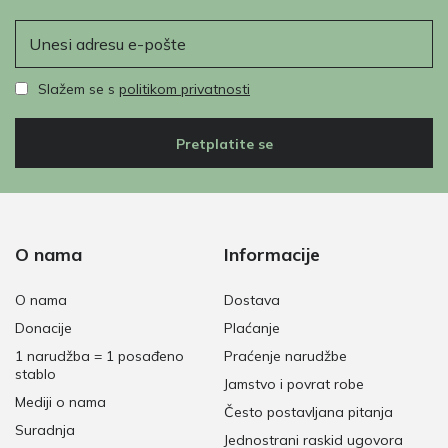
E-pošta
Slažem se s
politikom privatnosti
Pretplatite se
O nama
Informacije
O nama
Dostava
Donacije
Plaćanje
1 narudžba = 1 posađeno
Praćenje narudžbe
stablo
Jamstvo i povrat robe
Mediji o nama
Često postavljana pitanja
Suradnja
Jednostrani raskid ugovora