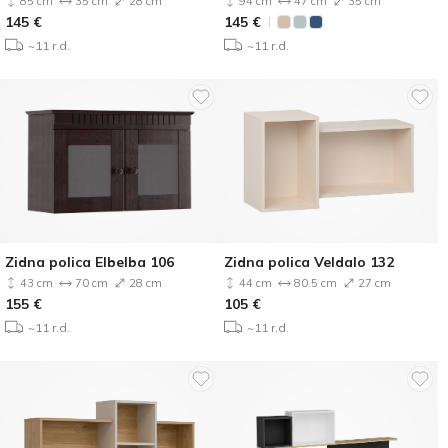
85 cm
35 cm
28 cm
94 cm
47 cm
35 cm
145
€
145
€
~11 r.d.
~11 r.d.
Zidna polica Elbelba 106
Zidna polica Veldalo 132
43 cm
70 cm
28 cm
44 cm
80.5 cm
27 cm
155
€
105
€
~11 r.d.
~11 r.d.