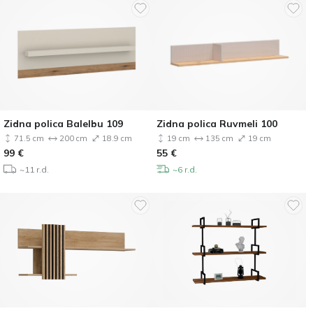
Zidna polica Balelbu 109
Zidna polica Ruvmeli 100
71.5 cm
200 cm
18.9 cm
19 cm
135 cm
19 cm
99
€
55
€
~11 r.d.
~6 r.d.