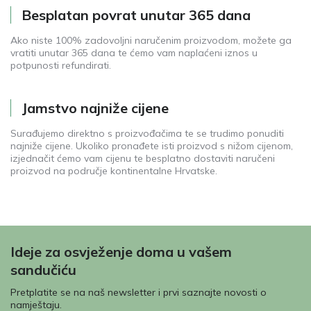
Besplatan povrat unutar 365 dana
Ako niste 100% zadovoljni naručenim proizvodom, možete ga
vratiti unutar 365 dana te ćemo vam naplaćeni iznos u
potpunosti refundirati.
Jamstvo najniže cijene
Surađujemo direktno s proizvođačima te se trudimo ponuditi
najniže cijene. Ukoliko pronađete isti proizvod s nižom cijenom,
izjednačit ćemo vam cijenu te besplatno dostaviti naručeni
proizvod na područje kontinentalne Hrvatske.
Ideje za osvježenje doma u vašem
sandučiću
Pretplatite se na naš newsletter i prvi saznajte novosti o
namještaju.