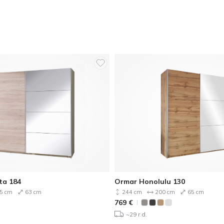
ta 184
Ormar Honolulu 130
5 cm
63 cm
244 cm
200 cm
65 cm
769
€
~29 r.d.