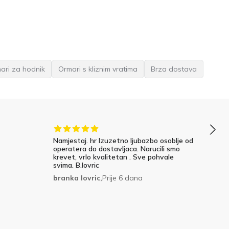
ari za hodnik
Ormari s kliznim vratima
Brza dostava
Namjestaj. hr Izuzetno ljubazbo osoblje od
operatera do dostavljaca. Narucili smo
krevet, vrlo kvalitetan . Sve pohvale
svima. B.lovric
branka lovric,
Prije 6 dana