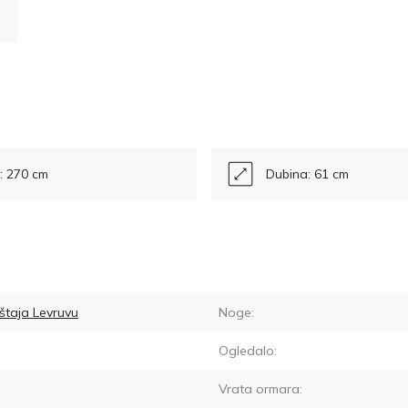
a: 270 cm
Dubina: 61 cm
štaja Levruvu
Noge:
Ogledalo:
Vrata ormara: