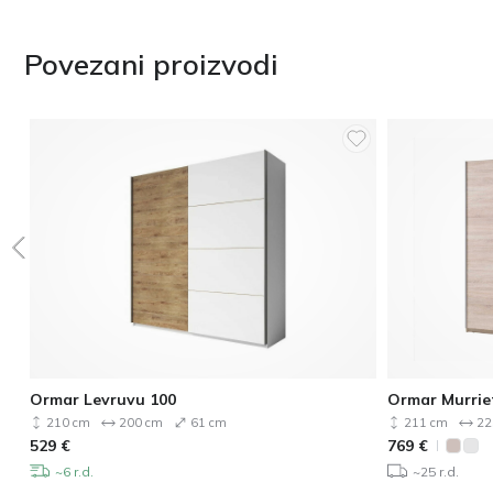
Povezani proizvodi
Ormar Levruvu 100
Ormar Murrie
210 cm
200 cm
61 cm
211 cm
22
529
€
769
€
~6 r.d.
~25 r.d.