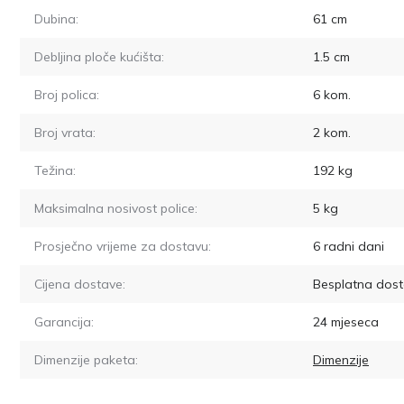
Dubina:
61
cm
Debljina ploče kućišta:
1.5
cm
Broj polica:
6
kom.
Broj vrata:
2
kom.
Težina:
192
kg
Maksimalna nosivost police:
5
kg
Prosječno vrijeme za dostavu:
6
radni dani
Cijena dostave:
Besplatna dost
Garancija:
24 mjeseca
Dimenzije paketa:
Dimenzije