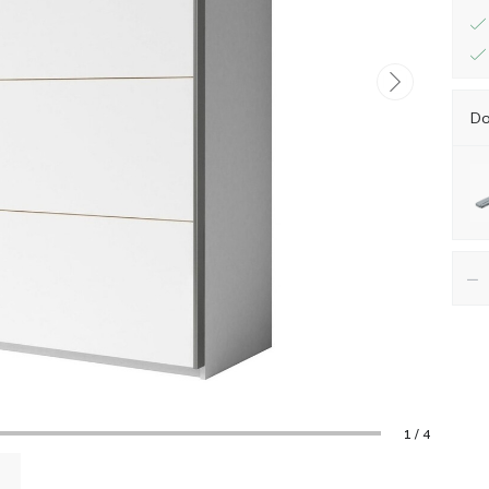
Do
−
1 / 4