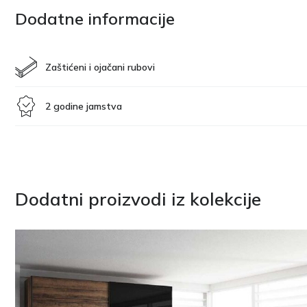
Dodatne informacije
Zaštićeni i ojačani rubovi
2 godine jamstva
Dodatni proizvodi iz kolekcije