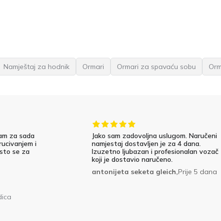
Namještaj za hodnik
Ormari
Ormari za spavaću sobu
Orm
am za sada
Jako sam zadovoljna uslugom. Naručeni
rucivanjem i
namjestaj dostavljen je za 4 dana.
 sto se za
Izuzetno ljubazan i profesionalan vozač
koji je dostavio naručeno.
antonijeta seketa gleich,
Prije 5 dana
dica