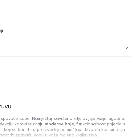
ji
ruvu
pavaće sobe. Namještaj savršeno utjelovljuje viziju ugodne,
ekciju karakteriziraju
moderne boje
, funkcionalnost pojedinih
li koji se koriste u proizvodnji namještaja. Izvorna kombinacija
pretvoriti spavaću sobu u vaše maleno kraljevstvo.