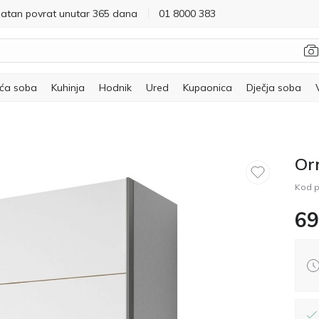
latan povrat unutar 365 dana
01 8000 383
ća soba
Kuhinja
Hodnik
Ured
Kupaonica
Dječja soba
Or
Kod p
69