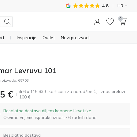
4.8
HR
0
Vrt
Inspiracije
Outlet
Novi proizvodi
mar Levruvu 101
roizvoda:
68703
ili 6 x 115.83 € karticom za narudžbe čiji iznos prelazi
5
€
100 €
Besplatna dostava diljem kopnene Hrvatske
Okvirno vrijeme isporuke iznosi ~6 radnih dana
Besplatna dostava