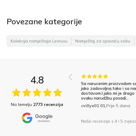
Povezane kategorije
Kolekcija namještaja Levruvu
Namještaj za spavaću sobu
4.8
Sa narucenim proizvodom s
jako zadovoljna,tako i sa na
dostavom.I jako mi je drago
svaku narudžbu posadi...
Na temelju
2773 recenzija
cvillye01 01,
Prije 5 dana
Naše recenzije s 4 i 5 zvjez