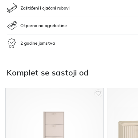
Zaštićeni i ojačani rubovi
Otporno na ogrebotine
2 godine jamstva
Komplet se sastoji od