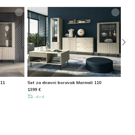
111
Set za dnevni boravak Marmeli 110
Set z
1399
€
989
€
~6 r.d.
~6