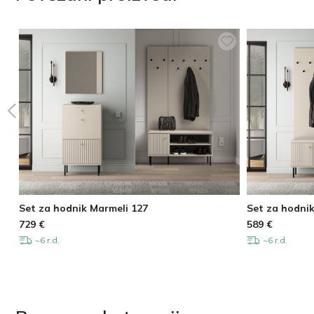
Set za hodnik Marmeli 127
Set za hodnik
729
€
589
€
~6 r.d.
~6 r.d.