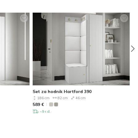
Set za hodnik Hartford 390
Se
186 cm
82 cm
46 cm
98
589
€
~9 r.d.