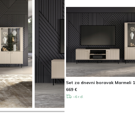
Set za dnevni boravak Marmeli 
669
€
~6 r.d.