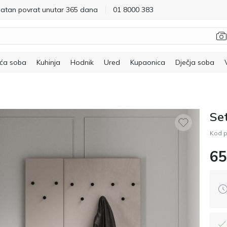
latan povrat unutar 365 dana
01 8000 383
ća soba
Kuhinja
Hodnik
Ured
Kupaonica
Dječja soba
Se
Kod p
65