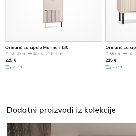
Ormarić za cipele Marmeli 130
Ormarić za cip
161.3 cm
60 cm
14.7 cm
55 cm
101.
225
€
215
€
~6 r.d.
~6 r.d.
Dodatni proizvodi iz kolekcije