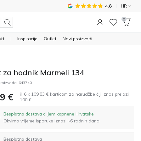
4.8
HR
0
Vrt
Inspiracije
Outlet
Novi proizvodi
t za hodnik Marmeli 134
roizvoda:
643740
ili 6 x 109.83 € karticom za narudžbe čiji iznos prelazi
9
€
100 €
Besplatna dostava diljem kopnene Hrvatske
Okvirno vrijeme isporuke iznosi ~6 radnih dana
Besplatna dostava