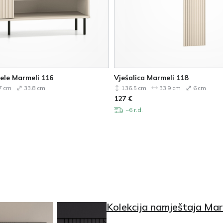
ele Marmeli 116
Vješalica Marmeli 118
7 cm
33.8 cm
136.5 cm
33.9 cm
6 cm
127
€
~6 r.d.
Kolekcija namještaja Mar