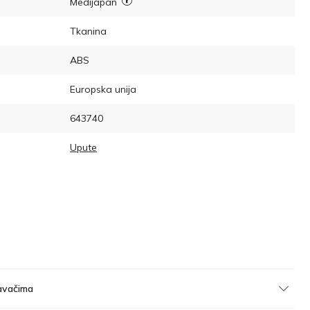
Medijapan
Tkanina
ABS
Europska unija
643740
Upute
avačima