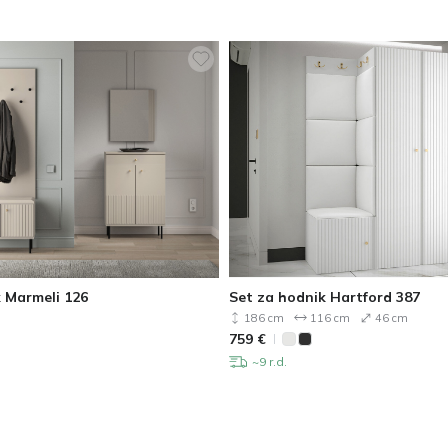
 Marmeli 126
Set za hodnik Hartford 387
186 cm
116 cm
46 cm
759
€
~9 r.d.