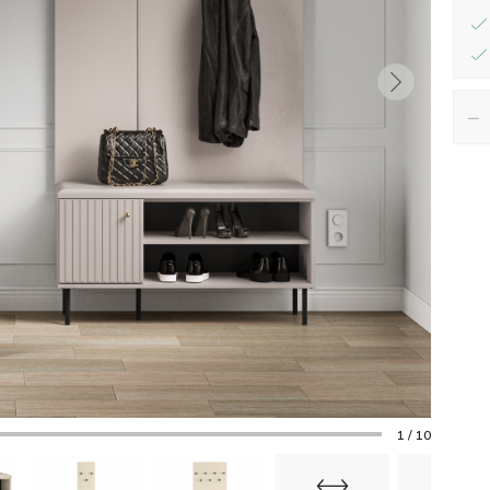
−
1 / 10