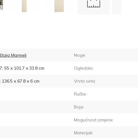
štaja Marmeli
Noge:
7; 55 x 101.7 x 33.8
cm
Ogledalo:
; 136.5 x 67.8 x 6
cm
Vrsta seta:
Ručke:
Boja:
Mogućnost izmjene:
Materijali: