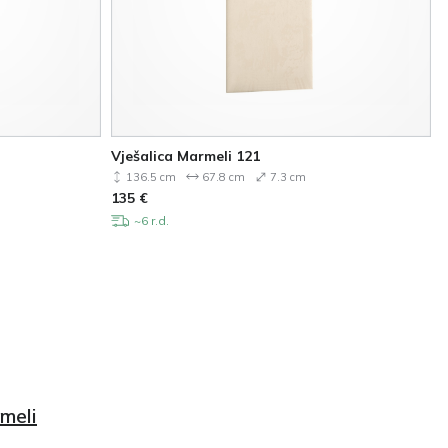
Vješalica Marmeli 121
136.5 cm
67.8 cm
7.3 cm
135
€
~6 r.d.
meli