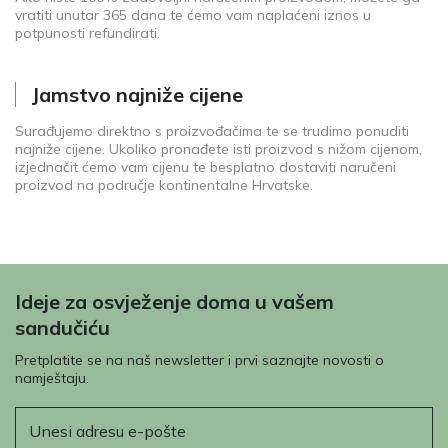
vratiti unutar 365 dana te ćemo vam naplaćeni iznos u
potpunosti refundirati.
Jamstvo najniže cijene
Surađujemo direktno s proizvođačima te se trudimo ponuditi
najniže cijene. Ukoliko pronađete isti proizvod s nižom cijenom,
izjednačit ćemo vam cijenu te besplatno dostaviti naručeni
proizvod na područje kontinentalne Hrvatske.
Ideje za osvježenje doma u vašem
sandučiću
Pretplatite se na naš newsletter i prvi saznajte novosti o
namještaju.
E-pošta