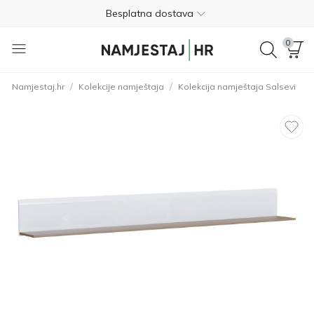
Besplatna dostava
Nije potrebno plaćanje unaprijed
0
Besplatan povrat unutar 365 dana
/
/
Namjestaj.hr
Kolekcije namještaja
Kolekcija namještaja Salsevi
01 8000 383
4.8
Besplatna dostava
Nije potrebno plaćanje unaprijed
Besplatan povrat unutar 365 dana
01 8000 383
4.8