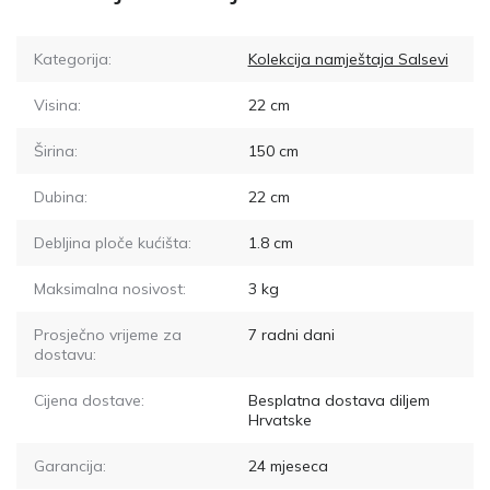
Kategorija:
Kolekcija namještaja Salsevi
Visina:
22
cm
Širina:
150
cm
Dubina:
22
cm
Debljina ploče kućišta:
1.8
cm
Maksimalna nosivost:
3
kg
Prosječno vrijeme za
7
radni dani
dostavu:
Cijena dostave:
Besplatna dostava diljem
Hrvatske
Garancija:
24 mjeseca