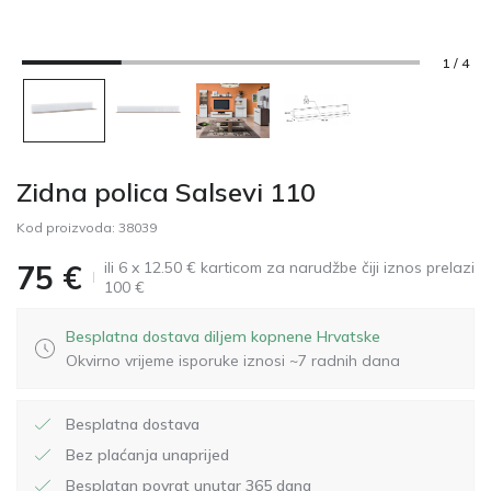
1 / 4
Zidna polica Salsevi 110
Kod proizvoda:
38039
ili 6 x 12.50 € karticom za narudžbe čiji iznos prelazi
75
€
100 €
Besplatna dostava diljem kopnene Hrvatske
Okvirno vrijeme isporuke iznosi ~7 radnih dana
Besplatna dostava
Bez plaćanja unaprijed
Besplatan povrat unutar 365 dana