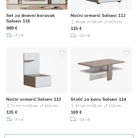
Set za dnevni boravak
Noćni ormarić Salsevi 112
Salsevi 116
44 cm
55 cm
40.5 cm
989
€
115
€
~7 r.d.
~12 r.d.
Noćni ormarić Salsevi 113
Stolić za kavu Salsevi 114
71 cm
50 cm
40.5 cm
43 cm
63 cm
110 cm
135
€
169
€
~7 r.d.
~12 r.d.