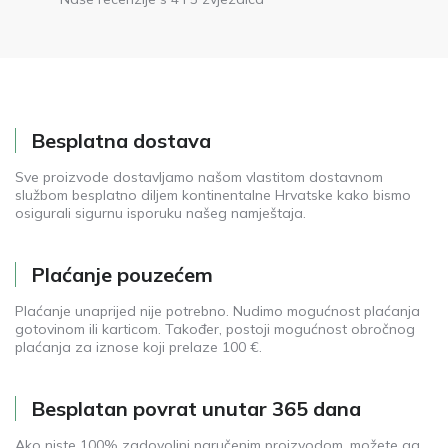
Besplatna dostava
Sve proizvode dostavljamo našom vlastitom dostavnom
službom besplatno diljem kontinentalne Hrvatske kako bismo
osigurali sigurnu isporuku našeg namještaja.
Plaćanje pouzećem
Plaćanje unaprijed nije potrebno. Nudimo mogućnost plaćanja
gotovinom ili karticom. Također, postoji mogućnost obročnog
plaćanja za iznose koji prelaze 100 €.
Besplatan povrat unutar 365 dana
Ako niste 100% zadovoljni naručenim proizvodom, možete ga