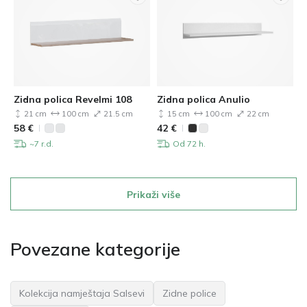
Zidna polica Revelmi 108
Zidna polica Anulio
21 cm
100 cm
21.5 cm
15 cm
100 cm
22 cm
58
€
42
€
~7 r.d.
Od 72 h.
Prikaži više
Povezane kategorije
Kolekcija namještaja Salsevi
Zidne police