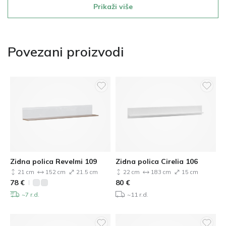
Prikaži više
Povezani proizvodi
Zidna polica Revelmi 109
Zidna polica Cirelia 106
21 cm
152 cm
21.5 cm
22 cm
183 cm
15 cm
78
€
80
€
~7 r.d.
~11 r.d.