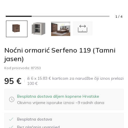
1 / 4
Noćni ormarić Serfeno 119 (Tamni
jasen)
Kod proizvoda:
87253
ili 6 x 15.83 € karticom za narudžbe čiji iznos prelazi
95
€
100 €
Besplatna dostava diljem kopnene Hrvatske
Okvirno vrijeme isporuke iznosi ~9 radnih dana
Besplatna dostava
Bez plaćanja unaprijed