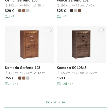
Ormar Serfeno 100
Polica Serfeno 102
192 cm
96 cm
58 cm
192 cm
56 cm
42 cm
329
€
325
€
~9 r.d.
~9 r.d.
Komoda Serfeno 103
Komoda SC10845
127 cm
76 cm
42 cm
127 cm
76 cm
42 cm
255
€
159
€
~9 r.d.
Od 72 h.
Prikaži više