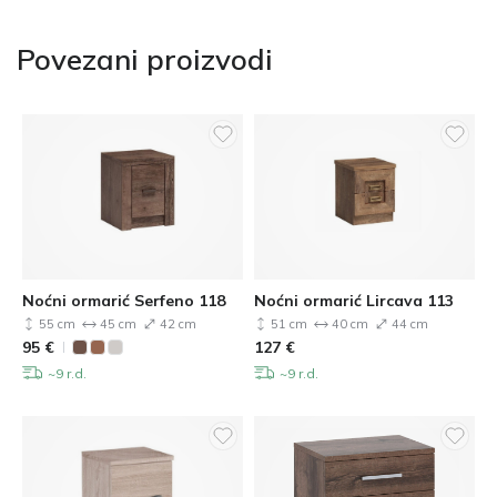
Povezani proizvodi
Noćni ormarić Serfeno 118
Noćni ormarić Lircava 113
55 cm
45 cm
42 cm
51 cm
40 cm
44 cm
95
€
127
€
~9 r.d.
~9 r.d.