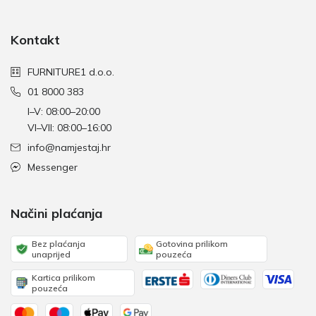
Kontakt
FURNITURE1 d.o.o.
01 8000 383
I–V: 08:00–20:00
VI–VII: 08:00–16:00
info@namjestaj.hr
Messenger
Načini plaćanja
Bez plaćanja
Gotovina prilikom
unaprijed
pouzeća
Kartica prilikom
pouzeća