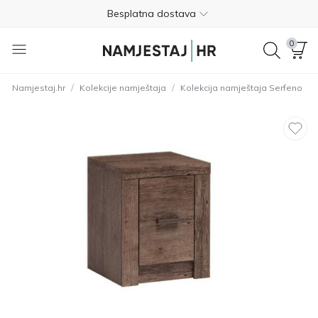
Besplatna dostava
Nije potrebno plaćanje unaprijed
0
Besplatan povrat unutar 365 dana
/
/
Namjestaj.hr
Kolekcije namještaja
Kolekcija namještaja Serfeno
01 8000 383
4.8
Besplatna dostava
Nije potrebno plaćanje unaprijed
Besplatan povrat unutar 365 dana
01 8000 383
4.8