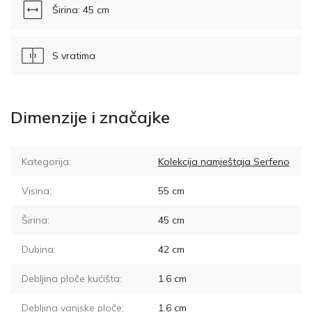
Širina: 45 cm
S vratima
Dimenzije i značajke
Kategorija:
Kolekcija namještaja Serfeno
Visina:
55
cm
Širina:
45
cm
Dubina:
42
cm
Debljina ploče kućišta:
1.6
cm
Debljina vanjske ploče:
1.6
cm