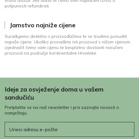
vratiti unutar 365 dana te ćemo vam naplaćeni iznos u
potpunosti refundirati.
Jamstvo najniže cijene
Surađujemo direktno s proizvođačima te se trudimo ponuditi
najniže cijene. Ukoliko pronađete isti proizvod s nižom cijenom,
izjednačit ćemo vam cijenu te besplatno dostaviti naručeni
proizvod na područje kontinentalne Hrvatske.
Ideje za osvježenje doma u vašem
sandučiću
Pretplatite se na naš newsletter i prvi saznajte novosti o
namještaju.
E-pošta