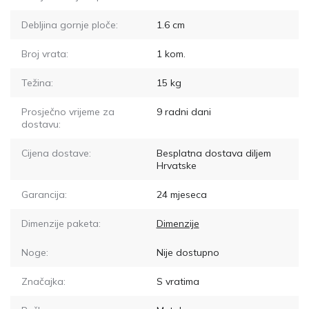
Debljina gornje ploče:
1.6
cm
Broj vrata:
1
kom.
Težina:
15
kg
Prosječno vrijeme za
9
radni dani
dostavu:
Cijena dostave:
Besplatna dostava diljem
Hrvatske
Garancija:
24 mjeseca
Dimenzije paketa:
Dimenzije
Noge:
Nije dostupno
Značajka:
S vratima