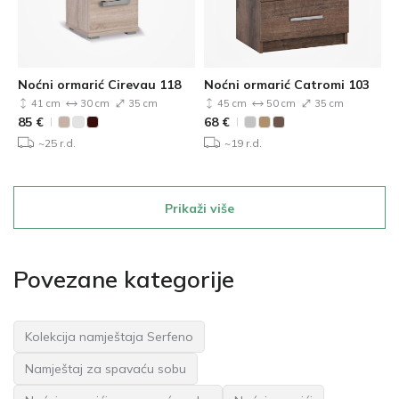
Noćni ormarić Cirevau 118
Noćni ormarić Catromi 103
41 cm
30 cm
35 cm
45 cm
50 cm
35 cm
85
€
68
€
~25 r.d.
~19 r.d.
Prikaži više
Povezane kategorije
Kolekcija namještaja Serfeno
Namještaj za spavaću sobu