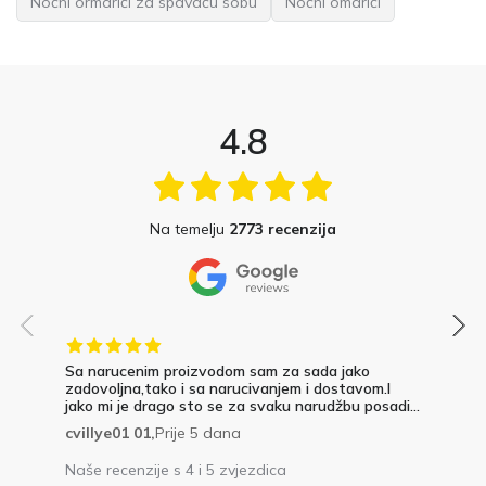
Noćni ormarići za spavaću sobu
Noćni omarići
4.8
Na temelju
2773 recenzija
Sa narucenim proizvodom sam za sada jako
zadovoljna,tako i sa narucivanjem i dostavom.I
jako mi je drago sto se za svaku narudžbu posadi...
cvillye01 01,
Prije 5 dana
Naše recenzije s 4 i 5 zvjezdica