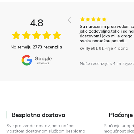
4.8
Sa narucenim proizvodom s
jako zadovoljna,tako i sa na
dostavom.I jako mi je drago
svaku narudžbu posadi...
Na temelju
2773 recenzija
cvillye01 01,
Prije 4 dana
Naše recenzije s 4 i 5 zvjez
Besplatna dostava
Plaćanj
Sve proizvode dostavljamo našom
Plaćanje unapri
vlastitom dostavnom službom besplatno
mogućnost plać