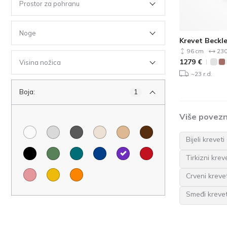
Prostor za pohranu
Noge
Krevet Beckl
96 cm
230
1279
€
Visina nožica
~23 r.d.
Boja:
1
Više povezn
Bijeli krevet
Tirkizni krev
Crveni krevet
Smeđi krevet