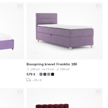
Boxspring krevet Franklin 180
106 cm
73 cm
206 cm
579
€
~15 r.d.