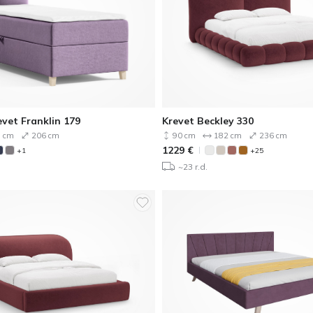
vet Franklin 179
Krevet Beckley 330
 cm
206 cm
90 cm
182 cm
236 cm
1229
€
+1
+25
~23 r.d.