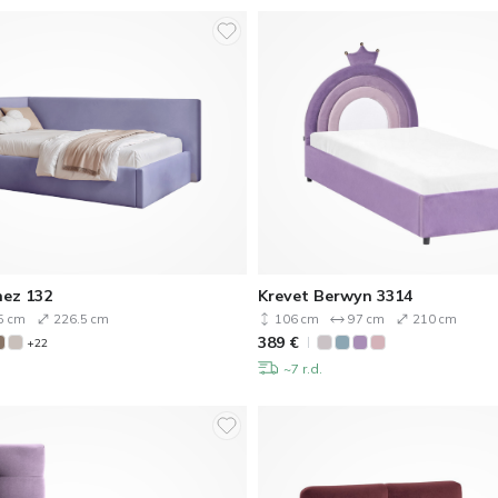
nez 132
Krevet Berwyn 3314
5 cm
226.5 cm
106 cm
97 cm
210 cm
389
€
+22
~7 r.d.