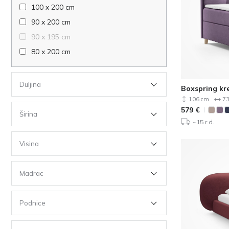
100 x 200 cm
90 x 200 cm
90 x 195 cm
80 x 200 cm
70 x 200 cm
84 x 189 cm
Duljina
Boxspring kre
162 x 189 cm
106 cm
73
579
€
Širina
~15 r.d.
Visina
Madrac
Podnice