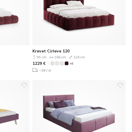
Krevet Cirleve 120
95 cm
166 cm
226 cm
1229
€
+6
~38 r.d.