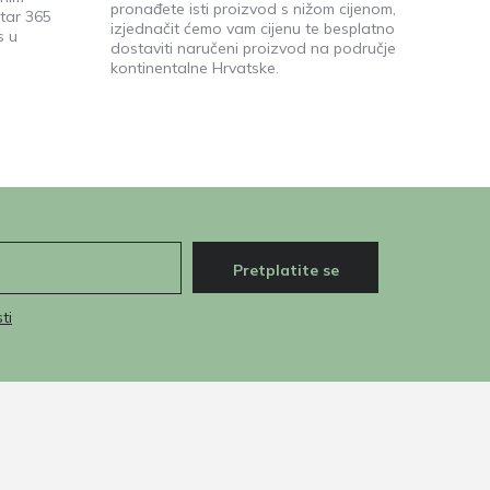
pronađete isti proizvod s nižom cijenom,
tar 365
izjednačit ćemo vam cijenu te besplatno
s u
dostaviti naručeni proizvod na područje
kontinentalne Hrvatske.
Pretplatite se
ti