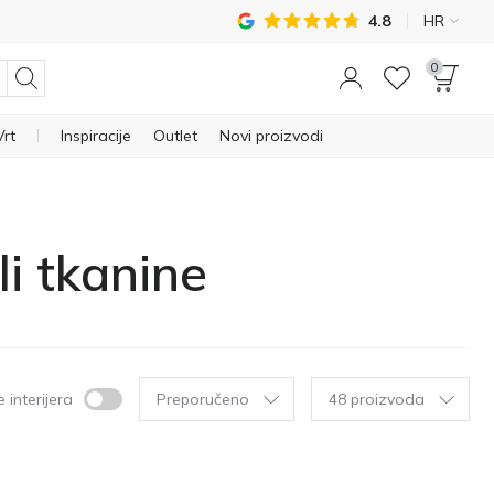
4.8
HR
0
Vrt
Inspiracije
Outlet
Novi proizvodi
li tkanine
 interijera
Preporučeno
48 proizvoda