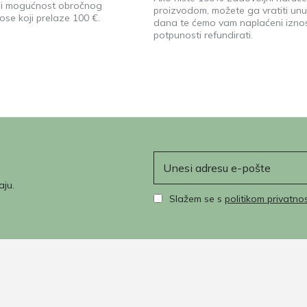
ji mogućnost obročnog
proizvodom, možete ga vratiti unu
ose koji prelaze 100 €.
dana te ćemo vam naplaćeni izno
potpunosti refundirati.
E-pošta
aju.
Slažem se s
politikom privatnos