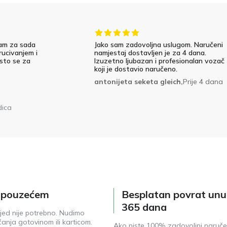
am za sada
Jako sam zadovoljna uslugom. Naručeni
rucivanjem i
namjestaj dostavljen je za 4 dana.
 sto se za
Izuzetno ljubazan i profesionalan vozač
koji je dostavio naručeno.
antonijeta seketa gleich,
Prije 4 dana
dica
e pouzećem
Besplatan povrat unu
365 dana
jed nije potrebno. Nudimo
anja gotovinom ili karticom.
Ako niste 100% zadovoljni naruč