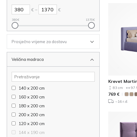
–
€
€
380
€
1370
€
Prosječno vrijeme za dostavu
Veličina madraca
Krevet Marti
140 x 200 cm
83 cm
97.
769
€
160 x 200 cm
~16 r.d.
180 x 200 cm
200 x 200 cm
120 x 200 cm
144 x 190 cm