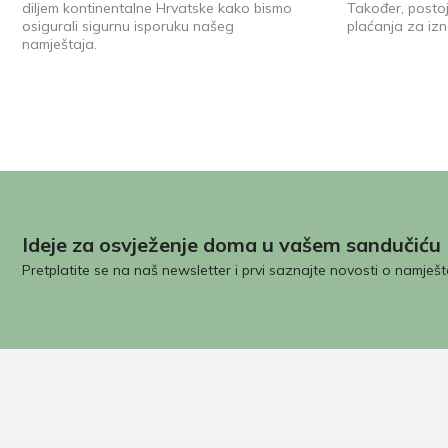
diljem kontinentalne Hrvatske kako bismo
Također, posto
osigurali sigurnu isporuku našeg
plaćanja za izn
namještaja.
Ideje za osvježenje doma u vašem sandučiću
Pretplatite se na naš newsletter i prvi saznajte novosti o namješt