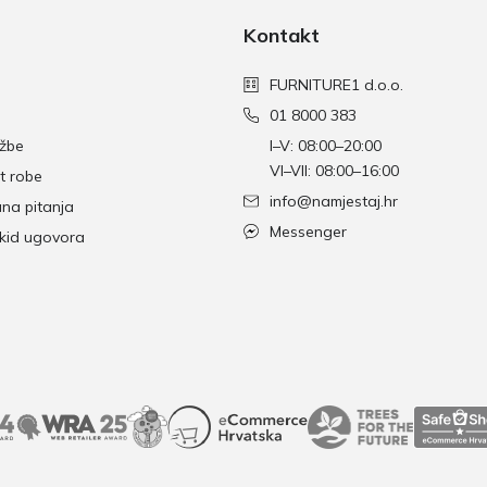
Kontakt
FURNITURE1 d.o.o.
01 8000 383
džbe
I–V: 08:00–20:00
VI–VII: 08:00–16:00
t robe
info@namjestaj.hr
ana pitanja
Messenger
skid ugovora