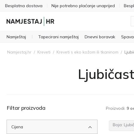
Besplatna dostava
Nije potrebno plaćanje unaprijed
Besp
Namještaj
Tapecirani namještaj
Dnevni boravak
Spava
Namjestaj.hr
/
Kreveti
/
Kreveti s eko kožom ili tkaninom
/
Ljubi
Ljubičast
Filtar proizvoda
Proizvodi:
9 o
Boja:
Ljubi
Cijena