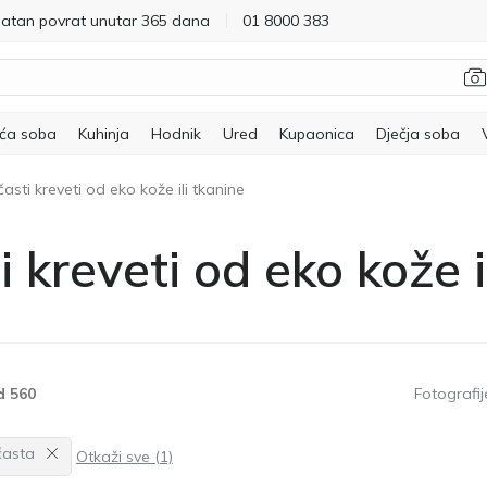
latan povrat unutar 365 dana
01 8000 383
ća soba
Kuhinja
Hodnik
Ured
Kupaonica
Dječja soba
časti kreveti od eko kože ili tkanine
i kreveti od eko kože i
d 560
Fotografije
časta
Otkaži sve (1)