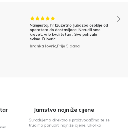
Namjestaj. hr Izuzetno ljubazbo osoblje od
operatera do dostavljaca. Narucili smo
krevet, vrlo kvalitetan . Sve pohvale
svima. B.lovric
branka lovric,
Prije 5 dana
tar
Jamstvo najniže cijene
Surađujemo direktno s proizvođačima te se
trudimo ponuditi najniže cijene. Ukoliko
enim