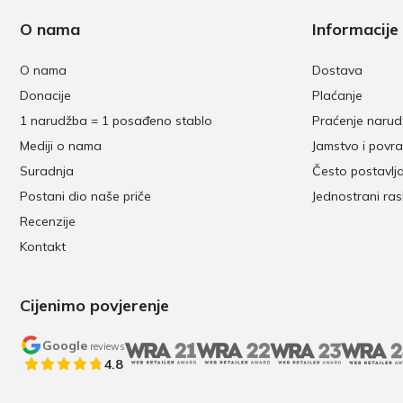
O nama
Informacije
O nama
Dostava
Donacije
Plaćanje
1 narudžba = 1 posađeno stablo
Praćenje naru
Mediji o nama
Jamstvo i povra
Suradnja
Često postavlj
Postani dio naše priče
Jednostrani ra
Recenzije
Kontakt
Cijenimo povjerenje
Google
reviews
4.8