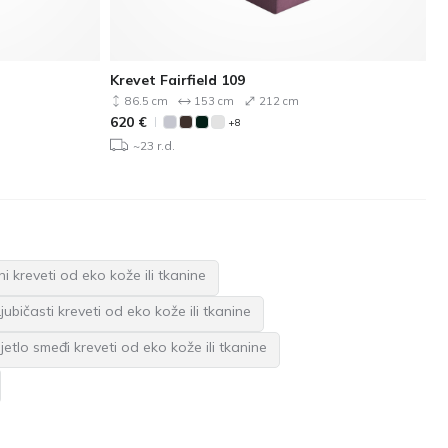
Krevet Fairfield 109
86.5 cm
153 cm
212 cm
620
€
+8
~23 r.d.
ni kreveti od eko kože ili tkanine
Ljubičasti kreveti od eko kože ili tkanine
ijetlo smeđi kreveti od eko kože ili tkanine