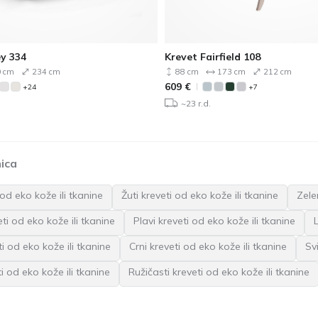
ey 334
Krevet Fairfield 108
 cm
234 cm
88 cm
173 cm
212 cm
609
€
+24
+7
~23 r.d.
ica
i od eko kože ili tkanine
Žuti kreveti od eko kože ili tkanine
Zele
eti od eko kože ili tkanine
Plavi kreveti od eko kože ili tkanine
i od eko kože ili tkanine
Crni kreveti od eko kože ili tkanine
Sv
i od eko kože ili tkanine
Ružičasti kreveti od eko kože ili tkanine