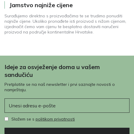
Jamstvo najniže cijene
Surađujemo direktno s proizvođačima te se trudimo ponuditi
najniže cijene. Ukoliko pronađete isti proizvod s nižom cijenom,
izjednačit ćemo vam cijenu te besplatno dostaviti naručeni
proizvod na područje kontinentalne Hrvatske.
Ideje za osvježenje doma u vašem
sandučiću
Pretplatite se na naš newsletter i prvi saznajte novosti o
namještaju.
E-pošta
Slažem se s
politikom privatnosti