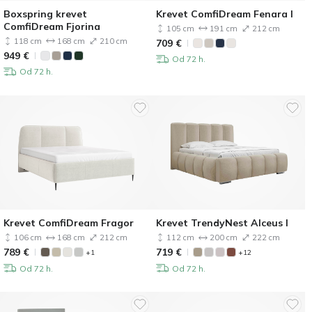
Boxspring krevet
Krevet ComfiDream Fenara I
ComfiDream Fjorina
105 cm
191 cm
212 cm
118 cm
168 cm
210 cm
709
€
949
€
Od 72 h.
Od 72 h.
Krevet ComfiDream Fragor
Krevet TrendyNest Alceus I
106 cm
168 cm
212 cm
112 cm
200 cm
222 cm
789
€
719
€
+1
+12
Od 72 h.
Od 72 h.