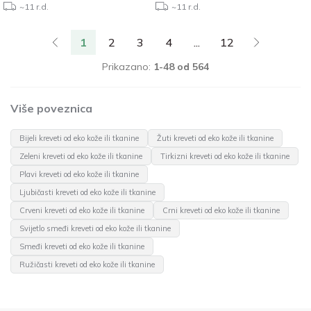
~11 r.d.
~11 r.d.
1
2
3
4
...
12
Prikazano:
1-48 od 564
Više poveznica
Bijeli kreveti od eko kože ili tkanine
Žuti kreveti od eko kože ili tkanine
Zeleni kreveti od eko kože ili tkanine
Tirkizni kreveti od eko kože ili tkanine
Plavi kreveti od eko kože ili tkanine
Ljubičasti kreveti od eko kože ili tkanine
Crveni kreveti od eko kože ili tkanine
Crni kreveti od eko kože ili tkanine
Svijetlo smeđi kreveti od eko kože ili tkanine
Smeđi kreveti od eko kože ili tkanine
Ružičasti kreveti od eko kože ili tkanine