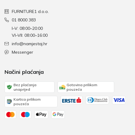
FURNITURE1 d.o.o.
01 8000 383
I–V: 08:00–20:00
VI–VII: 08:00–16:00
info@namjestaj.hr
Messenger
Načini plaćanja
Bez plaćanja
Gotovina prilikom
unaprijed
pouzeća
Kartica prilikom
pouzeća