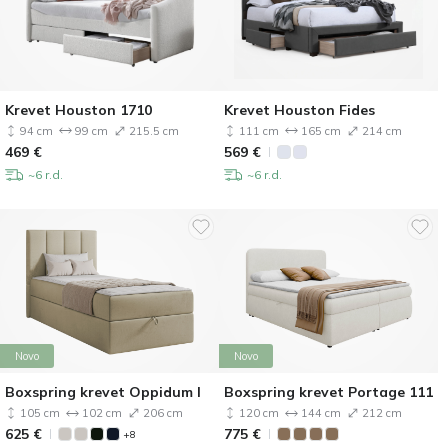
Krevet Houston 1710
Krevet Houston Fides
94 cm
99 cm
215.5 cm
111 cm
165 cm
214 cm
469
€
569
€
~6 r.d.
~6 r.d.
Novo
Novo
Boxspring krevet Oppidum I
Boxspring krevet Portage 111
105 cm
102 cm
206 cm
120 cm
144 cm
212 cm
625
€
775
€
+8