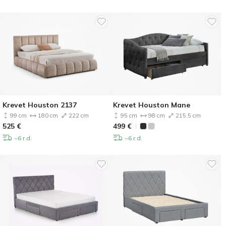
Krevet Houston 2137
Krevet Houston Mane
99 cm
180 cm
222 cm
95 cm
98 cm
215.5 cm
525
€
499
€
~6 r.d.
~6 r.d.