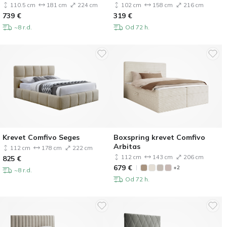
110.5 cm
181 cm
224 cm
102 cm
158 cm
216 cm
739
€
319
€
~8 r.d.
Od 72 h.
Krevet Comfivo Seges
Boxspring krevet Comfivo
Arbitas
112 cm
178 cm
222 cm
112 cm
143 cm
206 cm
825
€
679
€
+2
~8 r.d.
Od 72 h.