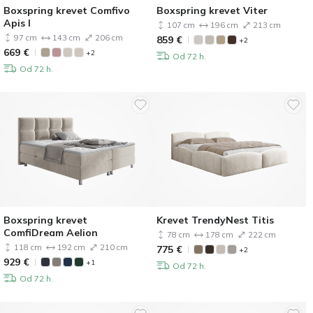
Boxspring krevet Comfivo
Boxspring krevet Viter
Apis I
107 cm
196 cm
213 cm
97 cm
143 cm
206 cm
859
€
+2
669
€
+2
Od 72 h.
Od 72 h.
Boxspring krevet
Krevet TrendyNest Titis
ComfiDream Aelion
78 cm
178 cm
222 cm
118 cm
192 cm
210 cm
775
€
+2
929
€
+1
Od 72 h.
Od 72 h.