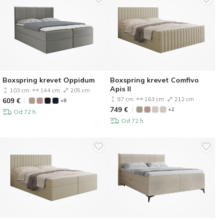
Boxspring krevet Oppidum
Boxspring krevet Comfivo
Apis II
103 cm
144 cm
205 cm
97 cm
163 cm
212 cm
609
€
+8
749
€
+2
Od 72 h.
Od 72 h.