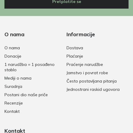
Pretplatite se
O nama
Informacije
O nama
Dostava
Donacije
Plaćanje
1 narudžba = 1 posađeno
Praćenje narudžbe
stablo
Jamstvo i povrat robe
Mediji o nama
Često postavljana pitanja
Suradnja
Jednostrani raskid ugovora
Postani dio naše priče
Recenzije
Kontakt
Kontakt