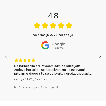
4.8
Na temelju
2773 recenzija
Sa narucenim proizvodom sam za sada jako
zadovoljna,tako i sa narucivanjem i dostavom.I
jako mi je drago sto se za svaku narudžbu posadi...
cvillye01 01,
Prije 3 dana
Naše recenzije s 4 i 5 zvjezdica