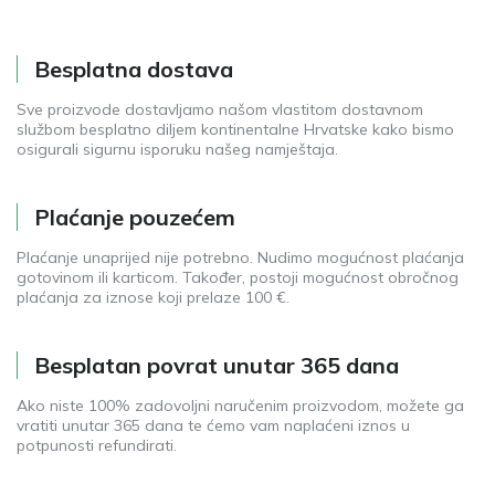
Besplatna dostava
Sve proizvode dostavljamo našom vlastitom dostavnom
službom besplatno diljem kontinentalne Hrvatske kako bismo
osigurali sigurnu isporuku našeg namještaja.
Plaćanje pouzećem
Plaćanje unaprijed nije potrebno. Nudimo mogućnost plaćanja
gotovinom ili karticom. Također, postoji mogućnost obročnog
plaćanja za iznose koji prelaze 100 €.
Besplatan povrat unutar 365 dana
Ako niste 100% zadovoljni naručenim proizvodom, možete ga
vratiti unutar 365 dana te ćemo vam naplaćeni iznos u
potpunosti refundirati.