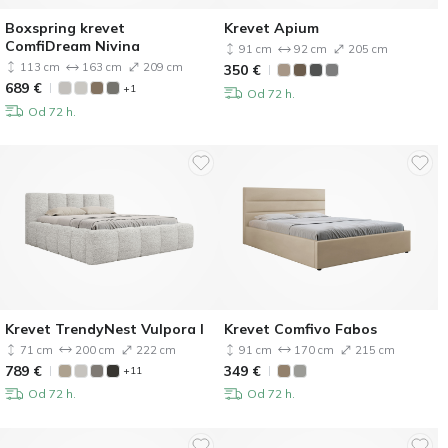
Boxspring krevet
Krevet Apium
ComfiDream Nivina
91 cm
92 cm
205 cm
113 cm
163 cm
209 cm
350
€
689
€
+1
Od 72 h.
Od 72 h.
Krevet TrendyNest Vulpora I
Krevet Comfivo Fabos
71 cm
200 cm
222 cm
91 cm
170 cm
215 cm
789
€
349
€
+11
Od 72 h.
Od 72 h.