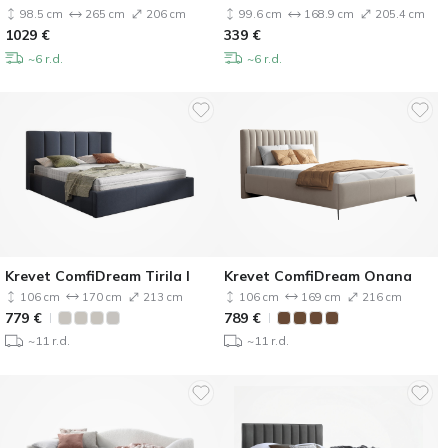
98.5 cm
265 cm
206 cm
99.6 cm
168.9 cm
205.4 cm
1029
€
339
€
~6 r.d.
~6 r.d.
Krevet ComfiDream Tirila I
Krevet ComfiDream Onana
106 cm
170 cm
213 cm
106 cm
169 cm
216 cm
779
€
789
€
~11 r.d.
~11 r.d.