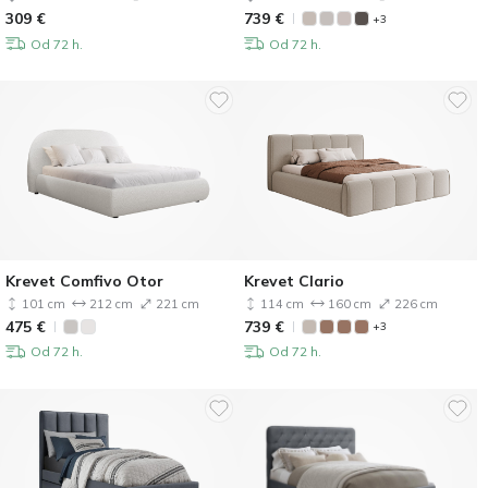
309
€
739
€
+3
Od 72 h.
Od 72 h.
Krevet Comfivo Otor
Krevet Clario
101 cm
212 cm
221 cm
114 cm
160 cm
226 cm
475
€
739
€
+3
Od 72 h.
Od 72 h.