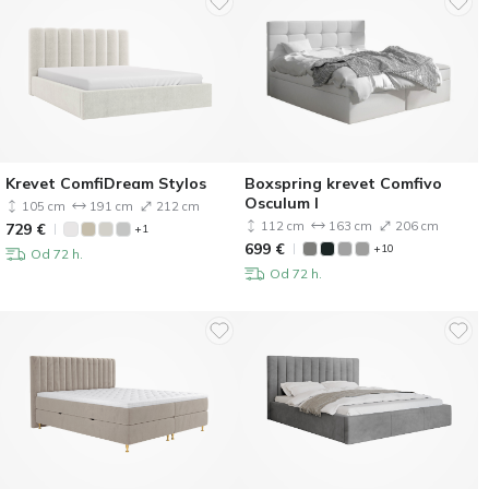
Krevet ComfiDream Stylos
Boxspring krevet Comfivo
Osculum I
105 cm
191 cm
212 cm
112 cm
163 cm
206 cm
729
€
+1
699
€
+10
Od 72 h.
Od 72 h.