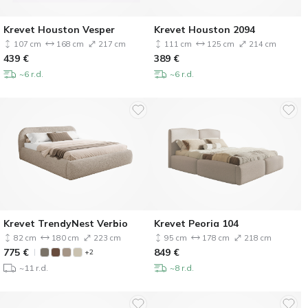
Krevet Houston Vesper
Krevet Houston 2094
107 cm
168 cm
217 cm
111 cm
125 cm
214 cm
439
€
389
€
~6 r.d.
~6 r.d.
Krevet TrendyNest Verbio
Krevet Peoria 104
82 cm
180 cm
223 cm
95 cm
178 cm
218 cm
775
€
849
€
+2
~11 r.d.
~8 r.d.