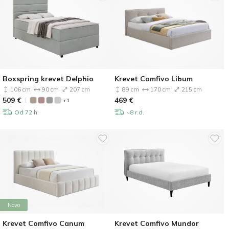
Boxspring krevet Delphio
Krevet Comfivo Libum
106 cm
90 cm
207 cm
89 cm
170 cm
215 cm
509
€
469
€
+1
Od 72 h.
~8 r.d.
Novo
Krevet Comfivo Canum
Krevet Comfivo Mundor