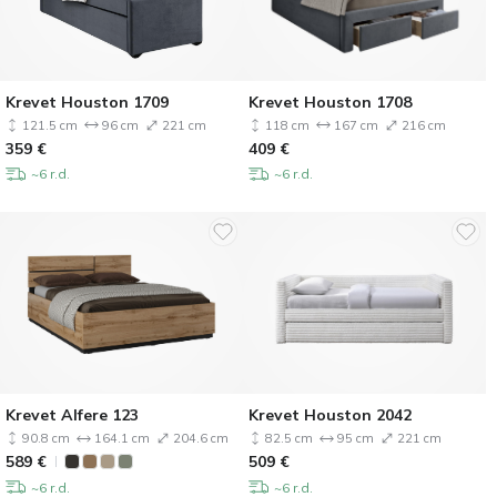
Krevet Houston 1709
Krevet Houston 1708
121.5 cm
96 cm
221 cm
118 cm
167 cm
216 cm
359
€
409
€
~6 r.d.
~6 r.d.
Krevet Alfere 123
Krevet Houston 2042
90.8 cm
164.1 cm
204.6 cm
82.5 cm
95 cm
221 cm
589
€
509
€
~6 r.d.
~6 r.d.