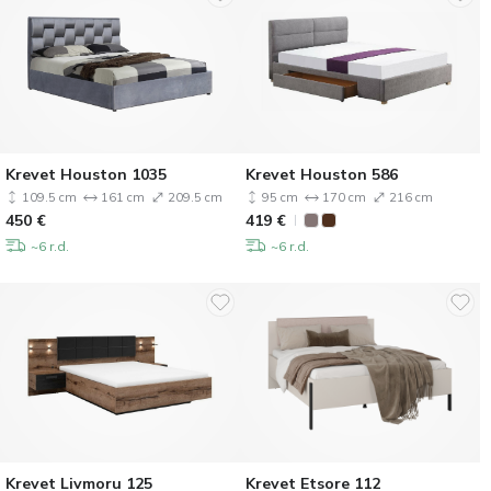
Krevet Houston 1035
Krevet Houston 586
109.5 cm
161 cm
209.5 cm
95 cm
170 cm
216 cm
450
€
419
€
~6 r.d.
~6 r.d.
Krevet Livmoru 125
Krevet Etsore 112