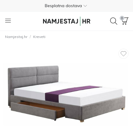
Besplatna dostava
Nije potrebno plaćanje unaprijed
0
Besplatan povrat unutar 365 dana
/
Namjestaj.hr
Kreveti
01 8000 383
4.8
Besplatna dostava
Nije potrebno plaćanje unaprijed
Besplatan povrat unutar 365 dana
01 8000 383
4.8