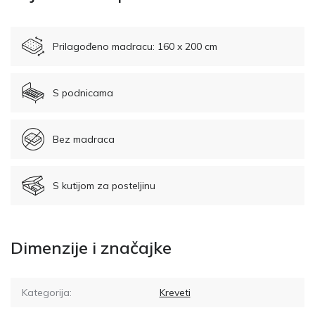
Prilagođeno madracu: 160 x 200 cm
S podnicama
Bez madraca
S kutijom za posteljinu
Dimenzije i značajke
Kategorija:
Kreveti