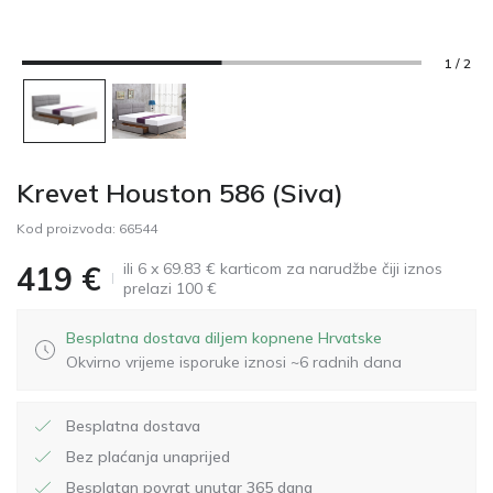
1 / 2
Krevet Houston 586 (Siva)
Kod proizvoda:
66544
ili 6 x 69.83 € karticom za narudžbe čiji iznos
419
€
prelazi 100 €
Besplatna dostava diljem kopnene Hrvatske
Okvirno vrijeme isporuke iznosi ~6 radnih dana
Besplatna dostava
Bez plaćanja unaprijed
Besplatan povrat unutar 365 dana