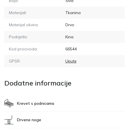
Boja:
Siva
Materijali:
Tkanina
Materijal okvira:
Drvo
Podrijetlo:
Kina
Kod proizvoda:
66544
GPSR:
Upute
Dodatne informacije
Krevet s podnicama
Drvene noge