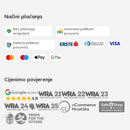
Načini plaćanja
Bez plaćanja
Gotovina prilikom
unaprijed
pouzeća
Kartica prilikom
pouzeća
Cijenimo povjerenje
Google
reviews
4.8