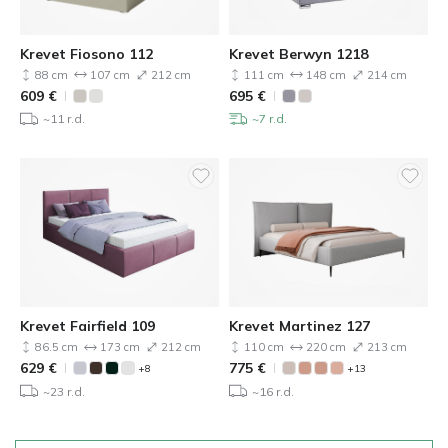
Krevet Fiosono 112
Krevet Berwyn 1218
88 cm
107 cm
212 cm
111 cm
148 cm
214 cm
609
€
695
€
~11 r.d.
~7 r.d.
Krevet Fairfield 109
Krevet Martinez 127
86.5 cm
173 cm
212 cm
110 cm
220 cm
213 cm
629
€
775
€
+8
+13
~23 r.d.
~16 r.d.