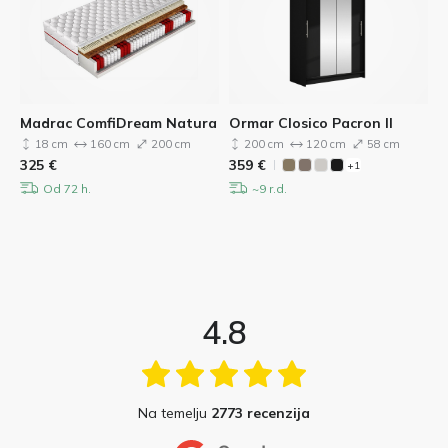
Madrac ComfiDream Natura
Ormar Closico Pacron II
18 cm
160 cm
200 cm
200 cm
120 cm
58 cm
325
€
359
€
+1
Od 72 h.
~9 r.d.
4.8
Na temelju
2773 recenzija