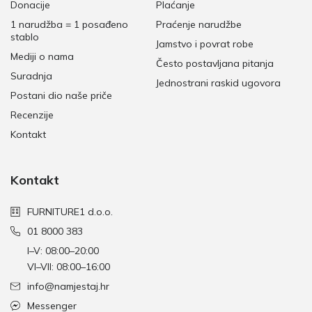
Donacije
Plaćanje
1 narudžba = 1 posađeno
Praćenje narudžbe
stablo
Jamstvo i povrat robe
Mediji o nama
Često postavljana pitanja
Suradnja
Jednostrani raskid ugovora
Postani dio naše priče
Recenzije
Kontakt
Kontakt
FURNITURE1 d.o.o.
01 8000 383
I–V: 08:00–20:00
VI–VII: 08:00–16:00
info@namjestaj.hr
Messenger