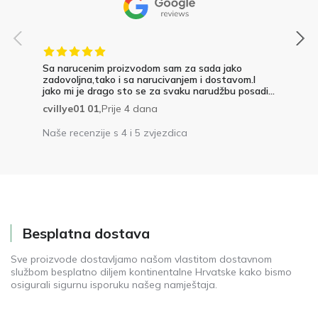
Sa narucenim proizvodom sam za sada jako
zadovoljna,tako i sa narucivanjem i dostavom.I
jako mi je drago sto se za svaku narudžbu posadi...
cvillye01 01,
Prije 4 dana
Naše recenzije s 4 i 5 zvjezdica
Besplatna dostava
Sve proizvode dostavljamo našom vlastitom dostavnom
službom besplatno diljem kontinentalne Hrvatske kako bismo
osigurali sigurnu isporuku našeg namještaja.