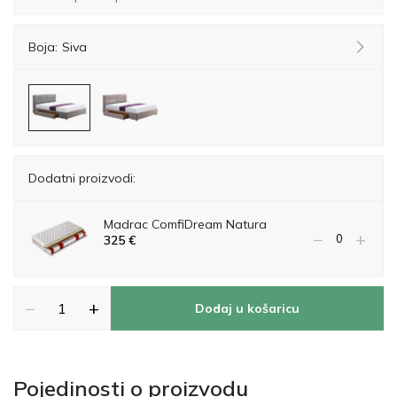
Boja:
Siva
Dodatni proizvodi:
Madrac ComfiDream Natura
−
+
325
€
−
+
Dodaj u košaricu
Pojedinosti o proizvodu