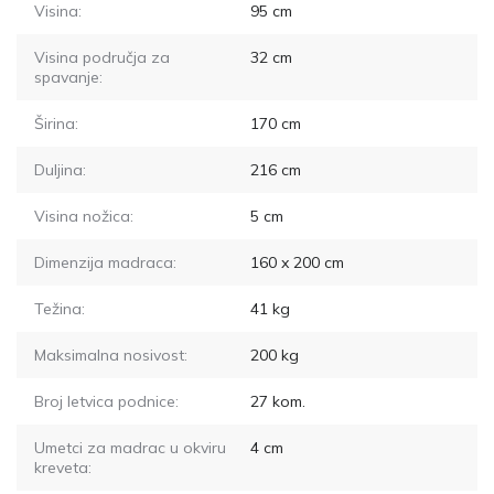
Visina:
95
cm
Visina područja za
32
cm
spavanje:
Širina:
170
cm
Duljina:
216
cm
Visina nožica:
5
cm
Dimenzija madraca:
160 x 200
cm
Težina:
41
kg
Maksimalna nosivost:
200
kg
Broj letvica podnice:
27
kom.
Umetci za madrac u okviru
4
cm
kreveta: