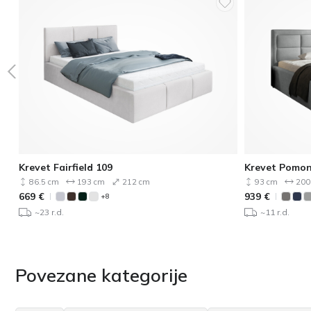
Krevet Fairfield 109
Krevet Pomon
86.5 cm
193 cm
212 cm
93 cm
200
669
€
939
€
+8
~23 r.d.
~11 r.d.
Povezane kategorije