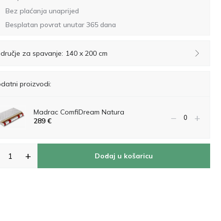
Bez plaćanja unaprijed
Besplatan povrat unutar 365 dana
dručje za spavanje:
140 x 200 cm
datni proizvodi:
Madrac ComfiDream Natura
−
+
289
€
+
Dodaj u košaricu