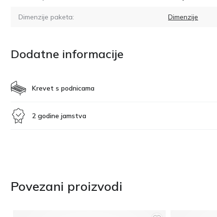
Dimenzije paketa:
Dimenzije
Dodatne informacije
Krevet s podnicama
2 godine jamstva
Povezani proizvodi