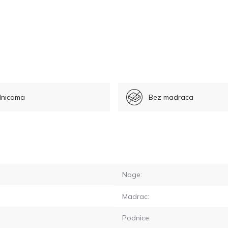
dnicama
Bez madraca
Noge:
Madrac:
Podnice: