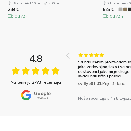
18 cm
140 cm
200 cm
215 cm
20
289
€
525
€
Od 72 h.
Od 72 h.
4.8
Sa narucenim proizvodom s
jako zadovoljna,tako i sa na
dostavom.I jako mi je drago
svaku narudžbu posadi...
Na temelju
2773 recenzija
cvillye01 01,
Prije 3 dana
Naše recenzije s 4 i 5 zvjez