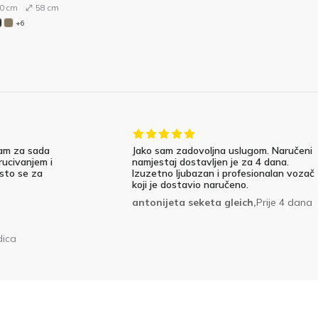
0 cm
58 cm
+6
am za sada
Jako sam zadovoljna uslugom. Naručeni
rucivanjem i
namjestaj dostavljen je za 4 dana.
 sto se za
Izuzetno ljubazan i profesionalan vozač
koji je dostavio naručeno.
antonijeta seketa gleich,
Prije 4 dana
dica