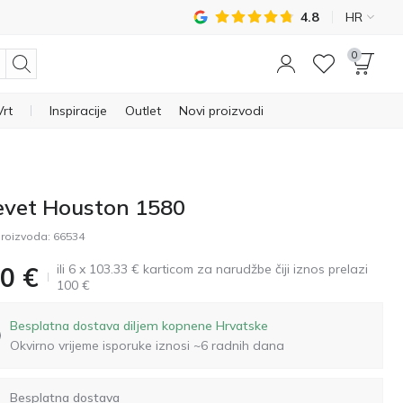
4.8
HR
0
Vrt
Inspiracije
Outlet
Novi proizvodi
evet Houston 1580
roizvoda:
66534
ili 6 x 103.33 € karticom za narudžbe čiji iznos prelazi
0
€
100 €
Besplatna dostava diljem kopnene Hrvatske
Okvirno vrijeme isporuke iznosi ~6 radnih dana
Besplatna dostava