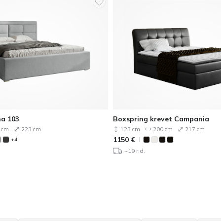
a 103
Boxspring krevet Campania
 cm
223 cm
123 cm
200 cm
217 cm
1150
€
+4
~19 r.d.