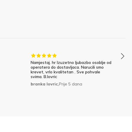
Namjestaj. hr Izuzetno ljubazbo osoblje od
operatera do dostavljaca. Narucili smo
krevet, vrlo kvalitetan . Sve pohvale
svima. B.lovric
branka lovric,
Prije 5 dana