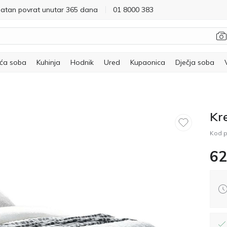
latan povrat unutar 365 dana
01 8000 383
ća soba
Kuhinja
Hodnik
Ured
Kupaonica
Dječja soba
Kr
Kod p
62