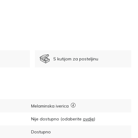
S kutijom za posteljinu
Melaminska iverica
Nije dostupno
(odaberite
ovdje
)
Dostupno