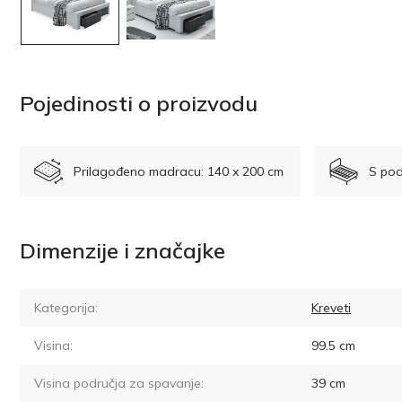
Pojedinosti o proizvodu
Prilagođeno madracu: 140 x 200 cm
S po
Dimenzije i značajke
Kategorija:
Kreveti
Visina:
99.5
cm
Visina područja za spavanje:
39
cm