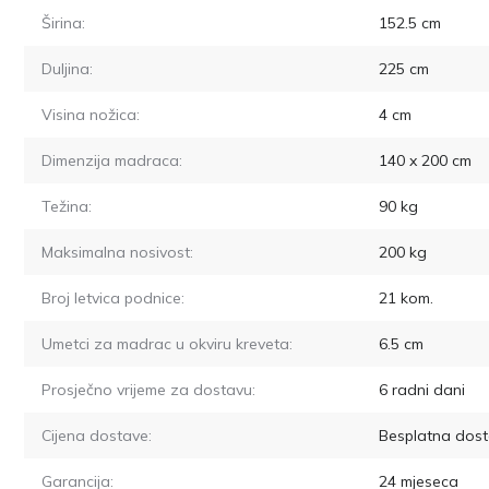
Širina:
152.5
cm
Duljina:
225
cm
Visina nožica:
4
cm
Dimenzija madraca:
140 x 200
cm
Težina:
90
kg
Maksimalna nosivost:
200
kg
Broj letvica podnice:
21
kom.
Umetci za madrac u okviru kreveta:
6.5
cm
Prosječno vrijeme za dostavu:
6
radni dani
Cijena dostave:
Besplatna dost
Garancija:
24 mjeseca