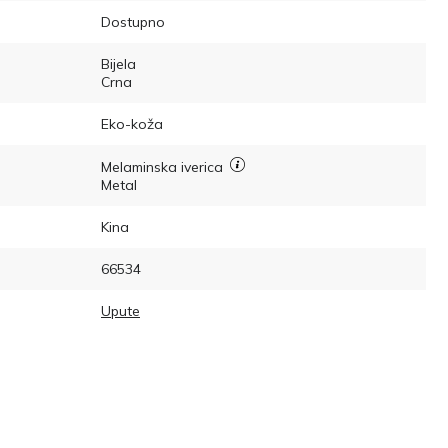
Dostupno
Bijela
Crna
Eko-koža
Melaminska iverica
Metal
Kina
66534
Upute