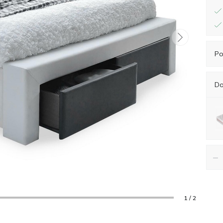
Po
Do
−
1 / 2