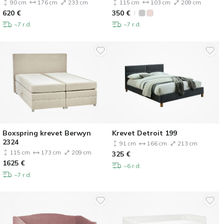
90 cm
176 cm
233 cm
115 cm
103 cm
209 cm
620
€
350
€
~7 r.d.
~7 r.d.
Boxspring krevet Berwyn
Krevet Detroit 199
2324
91 cm
166 cm
213 cm
115 cm
173 cm
209 cm
325
€
1625
€
~6 r.d.
~7 r.d.