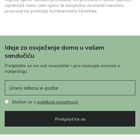
izjednačit ćemo vam cijenu te besplatno dostaviti naručeni
proizvod na područje kontinentalne Hrvatske.
Ideje za osvježenje doma u vašem
sandučiću
Pretplatite se na naš newsletter i prvi saznajte novosti o
namještaju.
E-pošta
Slažem se s
politikom privatnosti
Pretplatite se