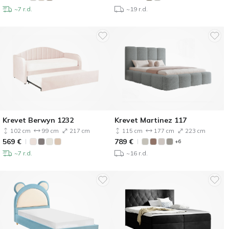
~7 r.d.
~19 r.d.
Krevet Berwyn 1232
Krevet Martinez 117
102 cm
99 cm
217 cm
115 cm
177 cm
223 cm
569
€
789
€
+6
~7 r.d.
~16 r.d.