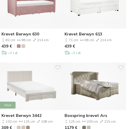
Krevet Berwyn 630
Krevet Berwyn 613
82 cm
98 cm
214 cm
71 cm
98 cm
214 cm
439
€
439
€
~7 r.d.
~7 r.d.
Novo
Krevet Berwyn 3442
Boxspring krevet Ars
102 cm
125 cm
208 cm
125 cm
200 cm
215 cm
309
€
1179
€