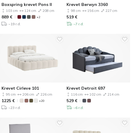
Boxspring krevet Pons II
Krevet Berwyn 3360
103 cm
124 cm
208 cm
98 cm
156 cm
227 cm
889
€
519
€
+2
~19 r.d.
~7 r.d.
Krevet Cirleve 101
Krevet Detroit 697
95 cm
206 cm
226 cm
116 cm
102 cm
214 cm
1225
€
529
€
+20
~23 r.d.
~6 r.d.