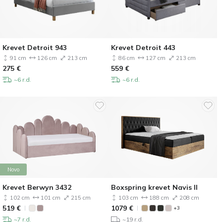
Krevet Detroit 943
Krevet Detroit 443
91 cm
126 cm
213 cm
86 cm
127 cm
213 cm
275
€
559
€
~6 r.d.
~6 r.d.
Novo
Krevet Berwyn 3432
Boxspring krevet Navis II
102 cm
101 cm
215 cm
103 cm
188 cm
208 cm
519
€
1079
€
+3
~7 r.d.
~19 r.d.