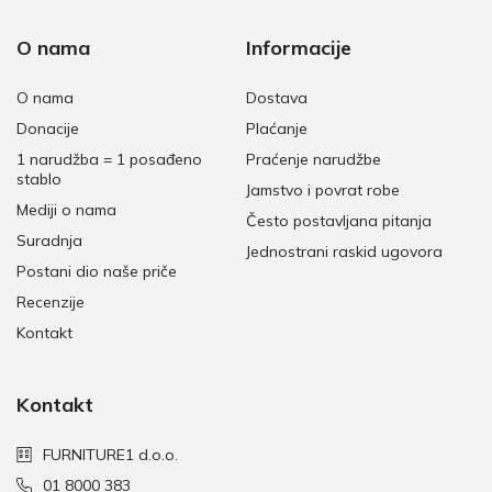
O nama
Informacije
O nama
Dostava
Donacije
Plaćanje
1 narudžba = 1 posađeno
Praćenje narudžbe
stablo
Jamstvo i povrat robe
Mediji o nama
Često postavljana pitanja
Suradnja
Jednostrani raskid ugovora
Postani dio naše priče
Recenzije
Kontakt
Kontakt
FURNITURE1 d.o.o.
01 8000 383