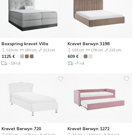
Boxspring krevet Villa
Krevet Berwyn 3198
120 cm
180 cm
213 cm
103 cm
178 cm
215 cm
1125
€
609
€
~19 r.d.
~7 r.d.
Krevet Berwyn 720
Krevet Berwyn 1272