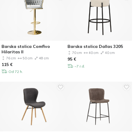
Barska stolica Comfivo
Barska stolica Dallas 3205
Hilaritas II
70 cm
40 cm
40 cm
76 cm
50 cm
48 cm
95
€
115
€
~7 r.d.
Od 72 h.