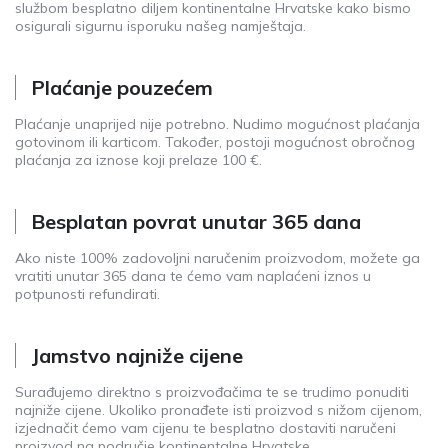
službom besplatno diljem kontinentalne Hrvatske kako bismo
osigurali sigurnu isporuku našeg namještaja.
Plaćanje pouzećem
Plaćanje unaprijed nije potrebno. Nudimo mogućnost plaćanja
gotovinom ili karticom. Također, postoji mogućnost obročnog
plaćanja za iznose koji prelaze 100 €.
Besplatan povrat unutar 365 dana
Ako niste 100% zadovoljni naručenim proizvodom, možete ga
vratiti unutar 365 dana te ćemo vam naplaćeni iznos u
potpunosti refundirati.
Jamstvo najniže cijene
Surađujemo direktno s proizvođačima te se trudimo ponuditi
najniže cijene. Ukoliko pronađete isti proizvod s nižom cijenom,
izjednačit ćemo vam cijenu te besplatno dostaviti naručeni
proizvod na područje kontinentalne Hrvatske.