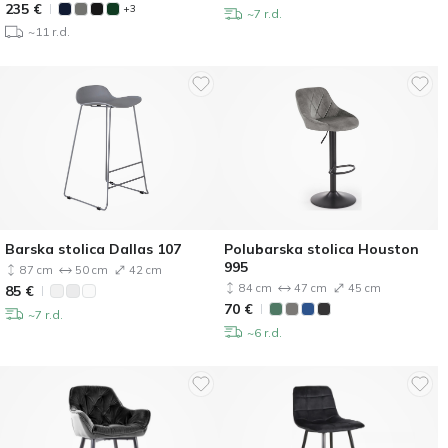
235
€
+3
~7 r.d.
~11 r.d.
Barska stolica Dallas 107
Polubarska stolica Houston
995
87 cm
50 cm
42 cm
84 cm
47 cm
45 cm
85
€
70
€
~7 r.d.
~6 r.d.