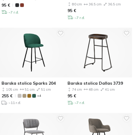
80 cm
36.5 cm
36.5 cm
95
€
95
€
~7 r.d.
~7 r.d.
Barska stolica Sparks 204
Barska stolica Dallas 3739
105 cm
51 cm
51 cm
74 cm
48 cm
41 cm
255
€
95
€
+4
~11 r.d.
~7 r.d.