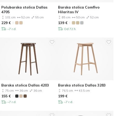
Polubarska stolica Dallas
Barska stolica Comfivo
4705
Hilaritas IV
101 cm
52 cm
55 cm
85 cm
50 cm
52 cm
229
€
139
€
~7 r.d.
Od 72 h.
Barska stolica Dallas 4203
Barska stolica Dallas 3283
75 cm
36 cm
36 cm
76.5 cm
43.5 cm
155
€
199
€
~7 r.d.
~7 r.d.