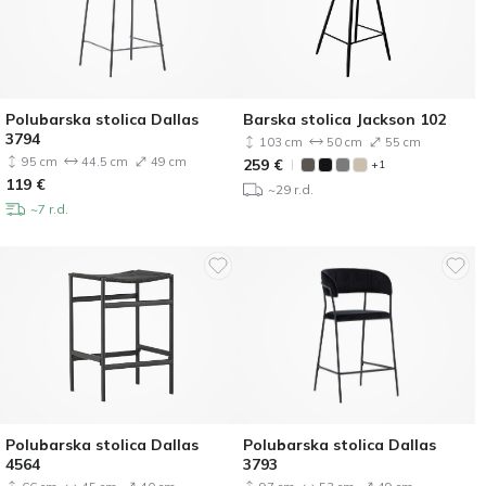
Polubarska stolica Dallas
Barska stolica Jackson 102
3794
103 cm
50 cm
55 cm
95 cm
44.5 cm
49 cm
259
€
+1
119
€
~29 r.d.
~7 r.d.
Polubarska stolica Dallas
Polubarska stolica Dallas
4564
3793