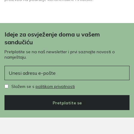
Ideje za osvježenje doma u vašem
sandučiću
Pretplatite se na naš newsletter i prvi saznajte novosti o
namještaju.
E-pošta
Slažem se s
politikom privatnosti
Pretplatite se