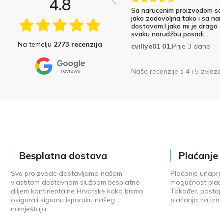
4.8
Sa narucenim proizvodom s
jako zadovoljna,tako i sa na
dostavom.I jako mi je drago
svaku narudžbu posadi...
Na temelju
2773 recenzija
cvillye01 01,
Prije 3 dana
Naše recenzije s 4 i 5 zvjez
Besplatna dostava
Plaćanj
Sve proizvode dostavljamo našom
Plaćanje unapri
vlastitom dostavnom službom besplatno
mogućnost plać
diljem kontinentalne Hrvatske kako bismo
Također, posto
osigurali sigurnu isporuku našeg
plaćanja za izn
namještaja.