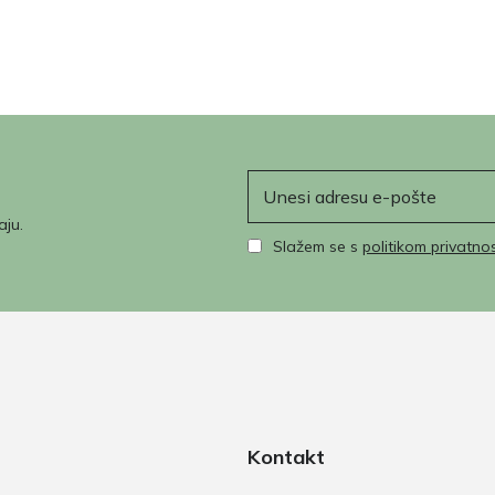
E-pošta
aju.
Slažem se s
politikom privatnos
Kontakt