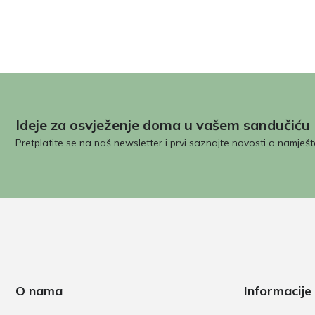
Ideje za osvježenje doma u vašem sandučiću
Pretplatite se na naš newsletter i prvi saznajte novosti o namješt
O nama
Informacije