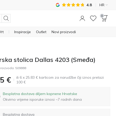
4.8
HR
0
Vrt
Inspiracije
Outlet
Novi proizvodi
rska stolica Dallas 4203 (Smeđa)
roizvoda:
509888
ili 6 x 25.83 € karticom za narudžbe čiji iznos prelazi
5
€
100 €
Besplatna dostava diljem kopnene Hrvatske
Okvirno vrijeme isporuke iznosi ~7 radnih dana
Besplatna dostava