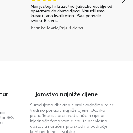
Namjestaj. hr Izuzetno ljubazbo osoblje od
operatera do dostavljaca. Narucili smo
krevet, vrlo kvalitetan . Sve pohvale
svima. B.lovric
branka lovric,
Prije 4 dana
tar
Jamstvo najniže cijene
Surađujemo direktno s proizvođačima te se
trudimo ponuditi najniže cijene. Ukoliko
enim
pronađete isti proizvod s nižom cijenom,
tar 365
izjednačit ćemo vam cijenu te besplatno
s u
dostaviti naručeni proizvod na područje
kontinentalne Hrvatske.