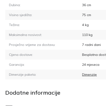
Dubina:
36
cm
Visina sjedišta:
75
cm
Težina:
4
kg
Maksimalna nosivost:
110
kg
Prosječno vrijeme za dostavu:
7
radni dani
Cijena dostave:
Besplatna dost
Garancija:
24 mjeseca
Dimenzije paketa:
Dimenzije
Dodatne informacije