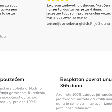
am za sada
Jako sam zadovoljna uslugom. Naručeni
rucivanjem i
namjestaj dostavljen je za 4 dana.
 sto se za
Izuzetno ljubazan i profesionalan vozač
koji je dostavio naručeno.
antonijeta seketa gleich,
Prije 3 dana
dica
e pouzećem
Besplatan povrat unu
365 dana
jed nije potrebno. Nudimo
anja gotovinom ili karticom.
Ako niste 100% zadovoljni naruč
ji mogućnost obročnog
proizvodom, možete ga vratiti unu
ose koji prelaze 100 €.
dana te ćemo vam naplaćeni izno
potpunosti refundirati.