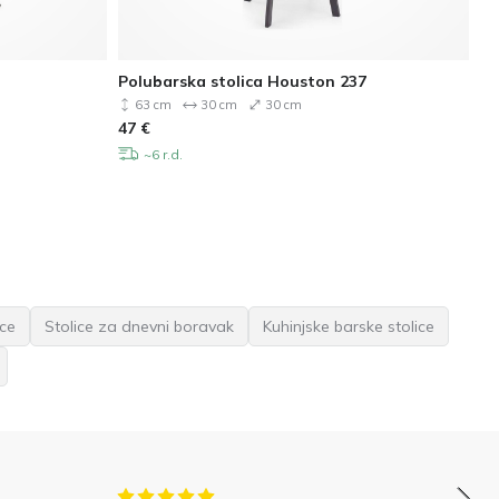
Polubarska stolica Houston 237
Po
63 cm
30 cm
30 cm
47
€
12
~6 r.d.
ice
Stolice za dnevni boravak
Kuhinjske barske stolice