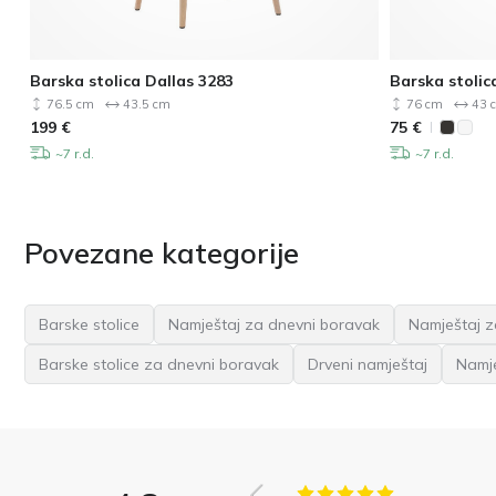
Barska stolica Dallas 3283
Barska stolic
76.5 cm
43.5 cm
76 cm
43 
199
€
75
€
~7 r.d.
~7 r.d.
Povezane kategorije
Barske stolice
Namještaj za dnevni boravak
Namještaj z
Barske stolice za dnevni boravak
Drveni namještaj
Namje