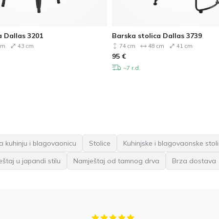
a Dallas 3201
Barska stolica Dallas 3739
cm
43 cm
74 cm
48 cm
41 cm
95
€
~7 r.d.
a kuhinju i blagovaonicu
Stolice
Kuhinjske i blagovaonske stol
štaj u japandi stilu
Namještaj od tamnog drva
Brza dostava