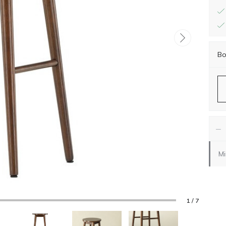
Bo
−
Mi
1 / 7