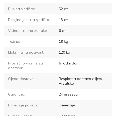
Dubina sjedišta:
52
cm
Debljina jastuka sjedišta:
13
cm
Visina naslona za ruke:
6
cm
Težina:
19
kg
Maksimalna nosivost:
120
kg
Prosječno vrijeme za
6
radni dani
dostavu:
Cijena dostave:
Besplatna dostava diljem
Hrvatske
Garancija:
24 mjeseca
Dimenzije paketa:
Dimenzije