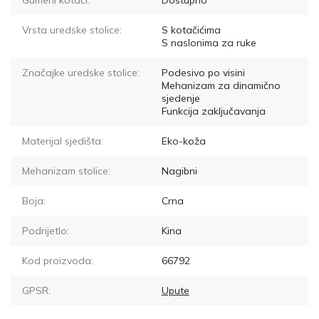
Gumeni kotači:
Dostupno
Vrsta uredske stolice:
S kotačićima
S naslonima za ruke
Značajke uredske stolice:
Podesivo po visini
Mehanizam za dinamično
sjedenje
Funkcija zaključavanja
Materijal sjedišta:
Eko-koža
Mehanizam stolice:
Nagibni
Boja:
Crna
Podrijetlo:
Kina
Kod proizvoda:
66792
GPSR:
Upute