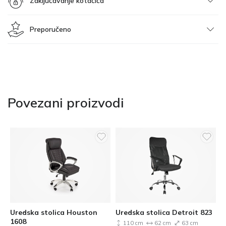
Zaključavanje kotačića
Preporučeno
Povezani proizvodi
Uredska stolica Houston
Uredska stolica Detroit 823
1608
110 cm
62 cm
63 cm