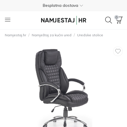
Besplatna dostava
Nije potrebno plaćanje unaprijed
0
Besplatan povrat unutar 365 dana
/
/
Namjestaj.hr
Namještaj za kućni ured
Uredske stolice
01 8000 383
4.8
Besplatna dostava
Nije potrebno plaćanje unaprijed
Besplatan povrat unutar 365 dana
01 8000 383
4.8