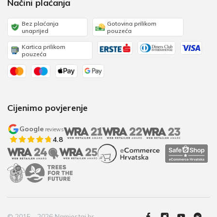
Načini plaćanja
Bez plaćanja
Gotovina prilikom
unaprijed
pouzeća
Kartica prilikom
pouzeća
Cijenimo povjerenje
Google
reviews
4.8
© 2015 - 2026 Namjestaj.hr