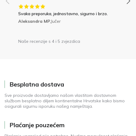
Svaka preporuka, jednostavno, sigurno i brzo.
Aleksandra MP,
Jučer
Naše recenzije s 4 i 5 zvjezdica
Besplatna dostava
Sve proizvode dostavljamo našom vlastitom dostavnom
službom besplatno diljem kontinentalne Hrvatske kako bismo
osigurali sigurnu isporuku našeg namještaja.
Plaćanje pouzećem
Plaćanje unaprijed nije potrebno. Nudimo mogućnost plaćanja