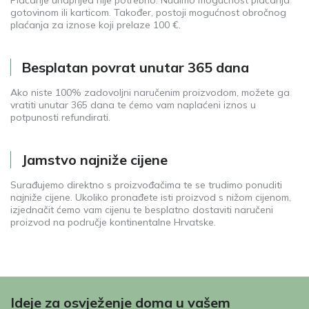
gotovinom ili karticom. Također, postoji mogućnost obročnog
plaćanja za iznose koji prelaze 100 €.
Besplatan povrat unutar 365 dana
Ako niste 100% zadovoljni naručenim proizvodom, možete ga
vratiti unutar 365 dana te ćemo vam naplaćeni iznos u
potpunosti refundirati.
Jamstvo najniže cijene
Surađujemo direktno s proizvođačima te se trudimo ponuditi
najniže cijene. Ukoliko pronađete isti proizvod s nižom cijenom,
izjednačit ćemo vam cijenu te besplatno dostaviti naručeni
proizvod na područje kontinentalne Hrvatske.
Ideje za osvježenje doma u vašem