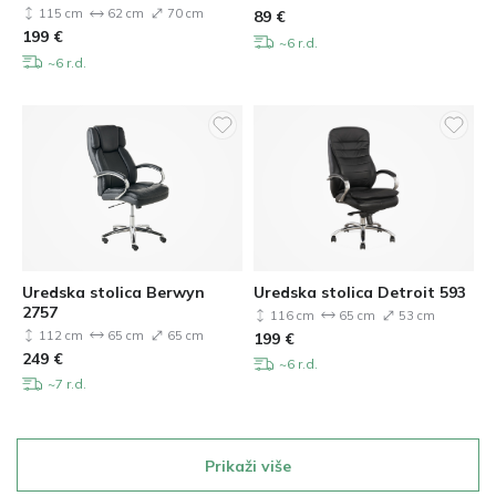
115 cm
62 cm
70 cm
89
€
199
€
~6 r.d.
~6 r.d.
Uredska stolica Berwyn
Uredska stolica Detroit 593
2757
116 cm
65 cm
53 cm
112 cm
65 cm
65 cm
199
€
249
€
~6 r.d.
~7 r.d.
Prikaži više