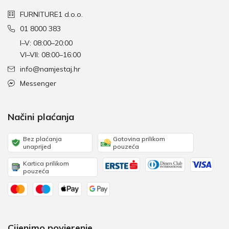
FURNITURE1 d.o.o.
01 8000 383
I–V: 08:00–20:00
VI–VII: 08:00–16:00
info@namjestaj.hr
Messenger
Načini plaćanja
Bez plaćanja
Gotovina prilikom
unaprijed
pouzeća
Kartica prilikom
pouzeća
Cijenimo povjerenje