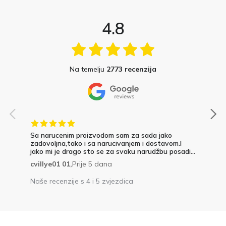
4.8
Na temelju
2773 recenzija
Sa narucenim proizvodom sam za sada jako
zadovoljna,tako i sa narucivanjem i dostavom.I
jako mi je drago sto se za svaku narudžbu posadi...
cvillye01 01,
Prije 5 dana
Naše recenzije s 4 i 5 zvjezdica