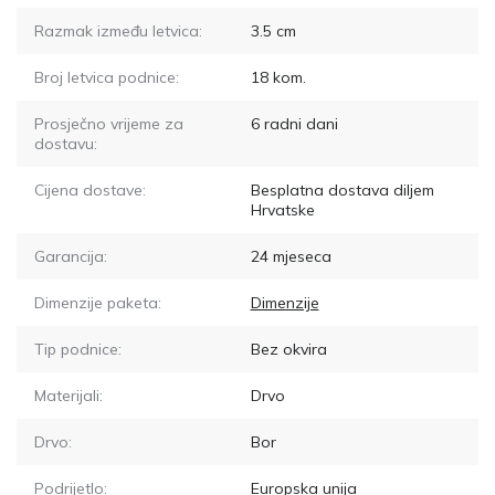
Razmak između letvica:
3.5
cm
Broj letvica podnice:
18
kom.
Prosječno vrijeme za
6
radni dani
dostavu:
Cijena dostave:
Besplatna dostava diljem
Hrvatske
Garancija:
24 mjeseca
Dimenzije paketa:
Dimenzije
Tip podnice:
Bez okvira
Materijali:
Drvo
Drvo:
Bor
Podrijetlo:
Europska unija