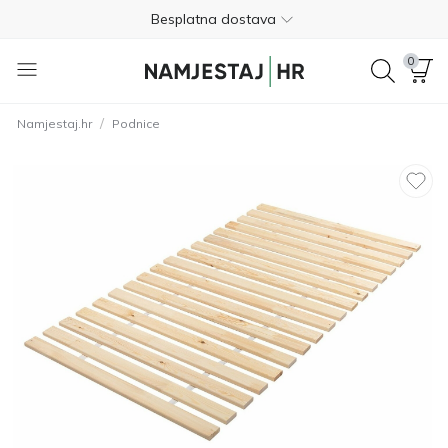
Besplatna dostava
Nije potrebno plaćanje unaprijed
0
Besplatan povrat unutar 365 dana
/
Namjestaj.hr
Podnice
01 8000 383
4.8
Besplatna dostava
Nije potrebno plaćanje unaprijed
Besplatan povrat unutar 365 dana
01 8000 383
4.8