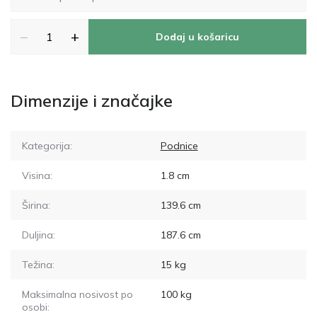
−
+
Dodaj u košaricu
Dimenzije i značajke
Kategorija:
Podnice
Visina:
1.8
cm
Širina:
139.6
cm
Duljina:
187.6
cm
Težina:
15
kg
Maksimalna nosivost po
100
kg
osobi: