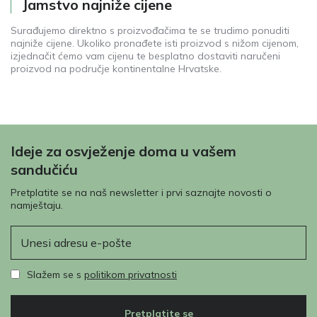
Jamstvo najniže cijene
Surađujemo direktno s proizvođačima te se trudimo ponuditi
najniže cijene. Ukoliko pronađete isti proizvod s nižom cijenom,
izjednačit ćemo vam cijenu te besplatno dostaviti naručeni
proizvod na područje kontinentalne Hrvatske.
Ideje za osvježenje doma u vašem
sandučiću
Pretplatite se na naš newsletter i prvi saznajte novosti o
namještaju.
E-pošta
Slažem se s
politikom privatnosti
Pretplatite se