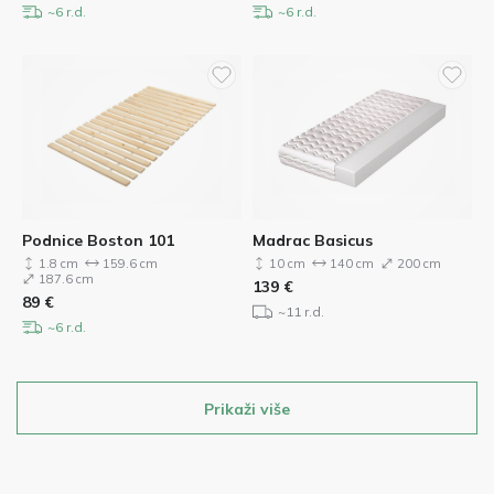
~6 r.d.
~6 r.d.
Podnice Boston 101
Madrac Basicus
1.8 cm
159.6 cm
10 cm
140 cm
200 cm
187.6 cm
139
€
89
€
~11 r.d.
~6 r.d.
Prikaži više