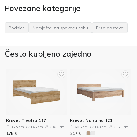
Povezane kategorije
Podnice
Namještaj za spavaću sobu
Brza dostava
Često kupljeno zajedno
Krevet Tivetra 117
Krevet Nolroma 121
85.5 cm
145 cm
204.5 cm
60.5 cm
148 cm
206.5 cm
175
€
217
€