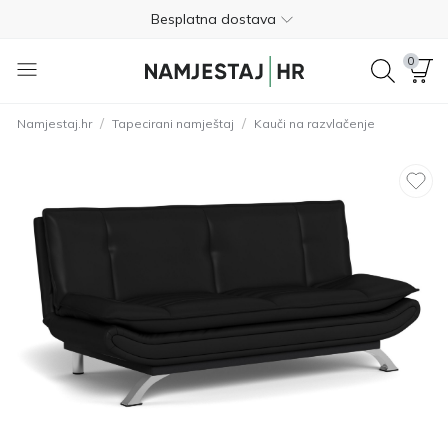
Besplatna dostava
Nije potrebno plaćanje unaprijed
0
Besplatan povrat unutar 365 dana
/
/
Namjestaj.hr
Tapecirani namještaj
Kauči na razvlačenje
01 8000 383
4.8
Besplatna dostava
Nije potrebno plaćanje unaprijed
Besplatan povrat unutar 365 dana
01 8000 383
4.8