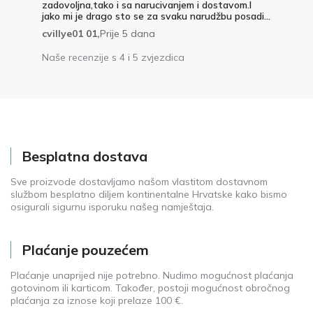
zadovoljna,tako i sa narucivanjem i dostavom.I
jako mi je drago sto se za svaku narudžbu posadi...
cvillye01 01,
Prije 5 dana
Naše recenzije s 4 i 5 zvjezdica
Besplatna dostava
Sve proizvode dostavljamo našom vlastitom dostavnom
službom besplatno diljem kontinentalne Hrvatske kako bismo
osigurali sigurnu isporuku našeg namještaja.
Plaćanje pouzećem
Plaćanje unaprijed nije potrebno. Nudimo mogućnost plaćanja
gotovinom ili karticom. Također, postoji mogućnost obročnog
plaćanja za iznose koji prelaze 100 €.