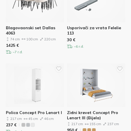
Blagovaonski set Dallas
Usporivači za vrata Felelie
4063
113
74 cm
100 cm
220 cm
30
€
1425
€
~6 r.d.
~7 r.d.
Polica Concept Pro Lenart I
Zidni krevet Concept Pro
Lenart III (Bijela)
217 cm
45 cm
46 cm
217 cm
155 cm
237 cm
237
€
950
€