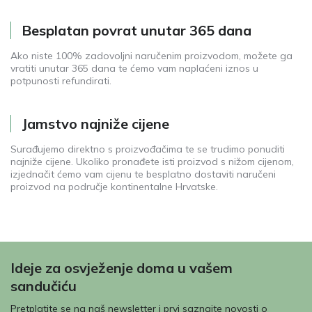
Besplatan povrat unutar 365 dana
Ako niste 100% zadovoljni naručenim proizvodom, možete ga
vratiti unutar 365 dana te ćemo vam naplaćeni iznos u
potpunosti refundirati.
Jamstvo najniže cijene
Surađujemo direktno s proizvođačima te se trudimo ponuditi
najniže cijene. Ukoliko pronađete isti proizvod s nižom cijenom,
izjednačit ćemo vam cijenu te besplatno dostaviti naručeni
proizvod na područje kontinentalne Hrvatske.
Ideje za osvježenje doma u vašem
sandučiću
Pretplatite se na naš newsletter i prvi saznajte novosti o