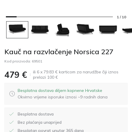
1 / 10
Kauč na razvlačenje Norsica 227
Kod proizvoda:
69501
ili 6 x 79.83 € karticom za narudžbe čiji iznos
479
€
prelazi 100 €
Besplatna dostava diljem kopnene Hrvatske
Okvirno vrijeme isporuke iznosi ~9 radnih dana
Besplatna dostava
Bez plaćanja unaprijed
Besplatan povrat unutar 365 dana