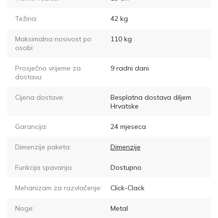
Težina:
42
kg
Maksimalna nosivost po
110
kg
osobi:
Prosječno vrijeme za
9
radni dani
dostavu:
Cijena dostave:
Besplatna dostava diljem
Hrvatske
Garancija:
24 mjeseca
Dimenzije paketa:
Dimenzije
Funkcija spavanja:
Dostupno
Mehanizam za razvlačenje:
Click-Clack
Noge:
Metal