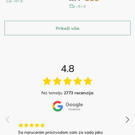
~8 r.d.
~8 r.d.
Prikaži više
4.8
Na temelju
2773 recenzija
Sa narucenim proizvodom sam za sada jako