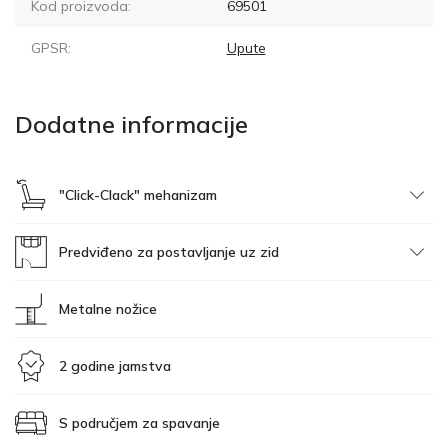
Kod proizvoda:
69501
GPSR:
Upute
Dodatne informacije
"Click-Clack" mehanizam
Predviđeno za postavljanje uz zid
Metalne nožice
2 godine jamstva
S područjem za spavanje