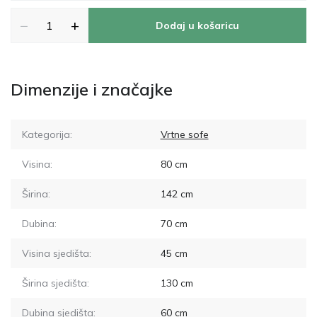
−
+
Dodaj u košaricu
Dimenzije i značajke
Kategorija:
Vrtne sofe
Visina:
80
cm
Širina:
142
cm
Dubina:
70
cm
Visina sjedišta:
45
cm
Širina sjedišta:
130
cm
Dubina sjedišta:
60
cm