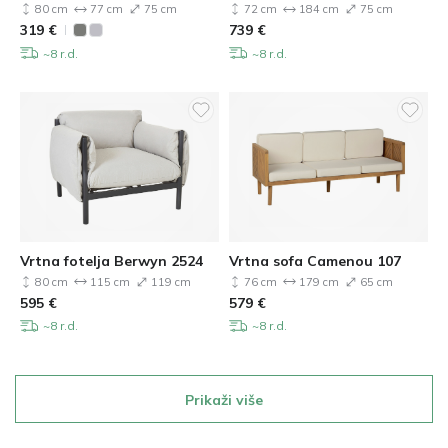
80 cm
77 cm
75 cm
72 cm
184 cm
75 cm
319
€
739
€
~8 r.d.
~8 r.d.
Vrtna fotelja Berwyn 2524
Vrtna sofa Camenou 107
80 cm
115 cm
119 cm
76 cm
179 cm
65 cm
595
€
579
€
~8 r.d.
~8 r.d.
Prikaži više