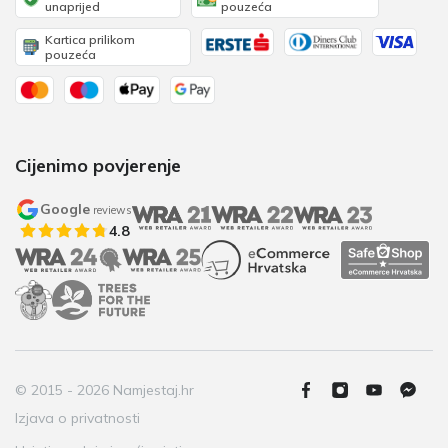
unaprijed
pouzeća
Kartica prilikom
pouzeća
Cijenimo povjerenje
Google
reviews
4.8
© 2015 - 2026 Namjestaj.hr
Izjava o privatnosti