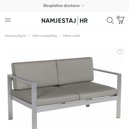
Besplatna dostava
Nije potrebno plaćanje unaprijed
0
Besplatan povrat unutar 365 dana
/
/
Namjestaj.hr
Vrtni namještaj
Vrtne sofe
01 8000 383
4.8
Besplatna dostava
Nije potrebno plaćanje unaprijed
Besplatan povrat unutar 365 dana
01 8000 383
4.8