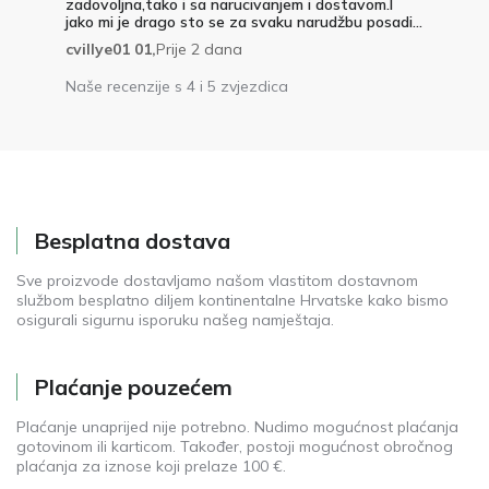
zadovoljna,tako i sa narucivanjem i dostavom.I
jako mi je drago sto se za svaku narudžbu posadi...
cvillye01 01,
Prije 2 dana
Naše recenzije s 4 i 5 zvjezdica
Besplatna dostava
Sve proizvode dostavljamo našom vlastitom dostavnom
službom besplatno diljem kontinentalne Hrvatske kako bismo
osigurali sigurnu isporuku našeg namještaja.
Plaćanje pouzećem
Plaćanje unaprijed nije potrebno. Nudimo mogućnost plaćanja
gotovinom ili karticom. Također, postoji mogućnost obročnog
plaćanja za iznose koji prelaze 100 €.