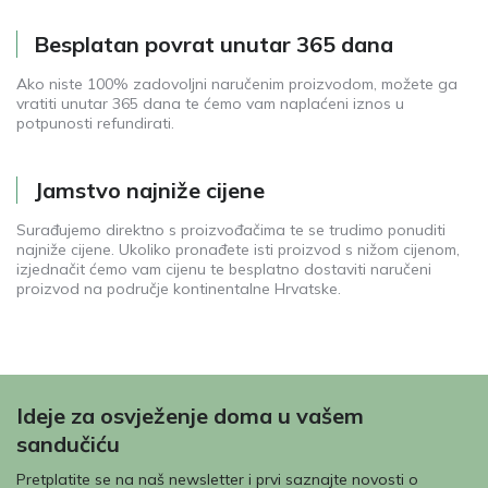
Besplatan povrat unutar 365 dana
Ako niste 100% zadovoljni naručenim proizvodom, možete ga
vratiti unutar 365 dana te ćemo vam naplaćeni iznos u
potpunosti refundirati.
Jamstvo najniže cijene
Surađujemo direktno s proizvođačima te se trudimo ponuditi
najniže cijene. Ukoliko pronađete isti proizvod s nižom cijenom,
izjednačit ćemo vam cijenu te besplatno dostaviti naručeni
proizvod na područje kontinentalne Hrvatske.
Ideje za osvježenje doma u vašem
sandučiću
Pretplatite se na naš newsletter i prvi saznajte novosti o