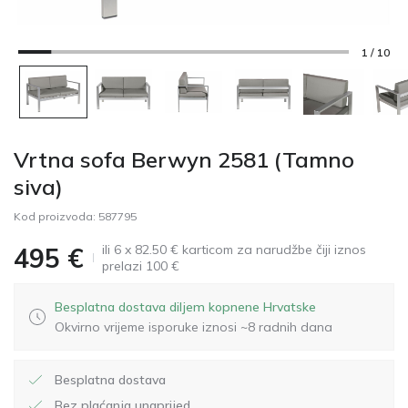
1 / 10
Vrtna sofa Berwyn 2581 (Tamno
siva)
Kod proizvoda:
587795
ili 6 x 82.50 € karticom za narudžbe čiji iznos
495
€
prelazi 100 €
Besplatna dostava diljem kopnene Hrvatske
Okvirno vrijeme isporuke iznosi ~8 radnih dana
Besplatna dostava
Bez plaćanja unaprijed