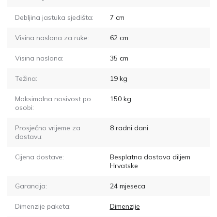
Debljina jastuka sjedišta:
7
cm
Visina naslona za ruke:
62
cm
Visina naslona:
35
cm
Težina:
19
kg
Maksimalna nosivost po
150
kg
osobi:
Prosječno vrijeme za
8
radni dani
dostavu:
Cijena dostave:
Besplatna dostava diljem
Hrvatske
Garancija:
24 mjeseca
Dimenzije paketa:
Dimenzije