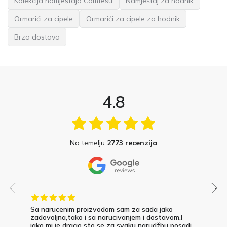
Kolekcija namještaja Camtesu
Namještaj za hodnik
Ormarići za cipele
Ormarići za cipele za hodnik
Brza dostava
4.8
Na temelju
2773 recenzija
Sa narucenim proizvodom sam za sada jako
zadovoljna,tako i sa narucivanjem i dostavom.I
jako mi je drago sto se za svaku narudžbu posadi...