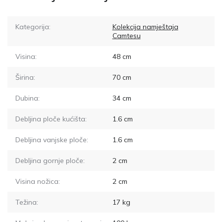
Kategorija:
Kolekcija namještaja
Camtesu
Visina:
48
cm
Širina:
70
cm
Dubina:
34
cm
Debljina ploče kućišta:
1.6
cm
Debljina vanjske ploče:
1.6
cm
Debljina gornje ploče:
2
cm
Visina nožica:
2
cm
Težina:
17
kg