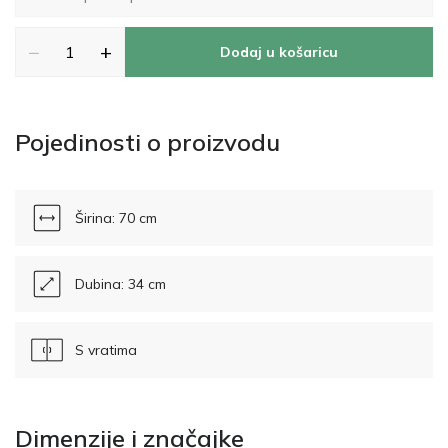
−
+
Dodaj u košaricu
Pojedinosti o proizvodu
Širina: 70 cm
Dubina: 34 cm
S vratima
Dimenzije i značajke