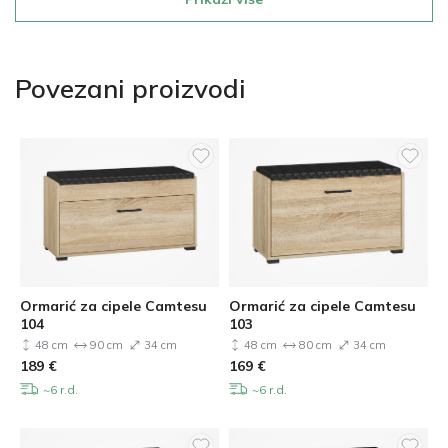
Povezani proizvodi
Ormarić za cipele Camtesu
Ormarić za cipele Camtesu
104
103
48 cm
90 cm
34 cm
48 cm
80 cm
34 cm
189
€
169
€
~6 r.d.
~6 r.d.