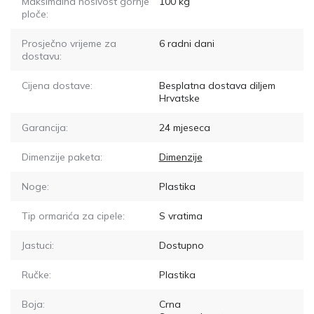
Maksimalna nosivost gornje
100
kg
ploče:
Prosječno vrijeme za
6
radni dani
dostavu:
Cijena dostave:
Besplatna dostava diljem
Hrvatske
Garancija:
24 mjeseca
Dimenzije paketa:
Dimenzije
Noge:
Plastika
Tip ormarića za cipele:
S vratima
Jastuci:
Dostupno
Ručke:
Plastika
Boja:
Crna