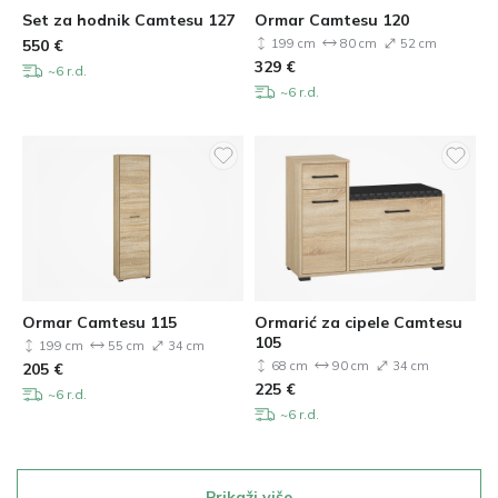
Set za hodnik Camtesu 127
Ormar Camtesu 120
550
€
199 cm
80 cm
52 cm
329
€
~6 r.d.
~6 r.d.
Ormar Camtesu 115
Ormarić za cipele Camtesu
105
199 cm
55 cm
34 cm
68 cm
90 cm
34 cm
205
€
225
€
~6 r.d.
~6 r.d.
Prikaži više