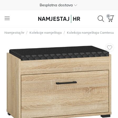
Besplatna dostava
Nije potrebno plaćanje unaprijed
0
Besplatan povrat unutar 365 dana
/
/
Namjestaj.hr
Kolekcije namještaja
Kolekcija namještaja Camtesu
01 8000 383
4.8
Besplatna dostava
Nije potrebno plaćanje unaprijed
Besplatan povrat unutar 365 dana
01 8000 383
4.8