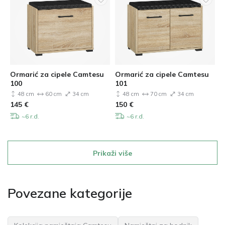
Ormarić za cipele Camtesu
Ormarić za cipele Camtesu
100
101
48 cm
60 cm
34 cm
48 cm
70 cm
34 cm
145
€
150
€
~6 r.d.
~6 r.d.
Prikaži više
Povezane kategorije