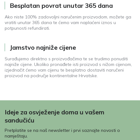
Besplatan povrat unutar 365 dana
Ako niste 100% zadovoljni naručenim proizvodom, možete ga
vratiti unutar 365 dana te ćemo vam naplaćeni iznos u
potpunosti refundirati.
Jamstvo najniže cijene
Surađujemo direktno s proizvođačima te se trudimo ponuditi
najniže cijene. Ukoliko pronađete isti proizvod s nižom cijenom,
izjednačit ćemo vam cijenu te besplatno dostaviti naručeni
proizvod na područje kontinentalne Hrvatske.
Ideje za osvježenje doma u vašem
sandučiću
Pretplatite se na naš newsletter i prvi saznajte novosti o
namještaju.