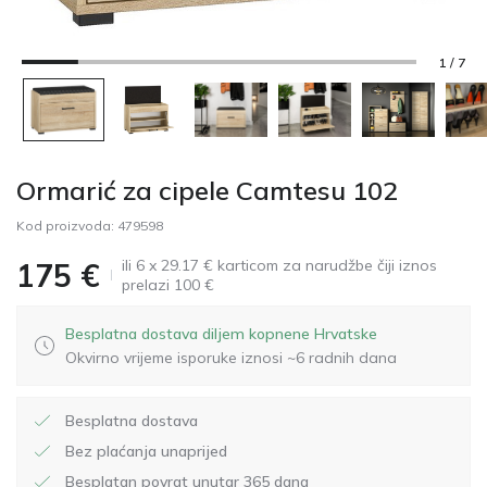
1 / 7
Ormarić za cipele Camtesu 102
Kod proizvoda:
479598
ili 6 x 29.17 € karticom za narudžbe čiji iznos
175
€
prelazi 100 €
Besplatna dostava diljem kopnene Hrvatske
Okvirno vrijeme isporuke iznosi ~6 radnih dana
Besplatna dostava
Bez plaćanja unaprijed
Besplatan povrat unutar 365 dana